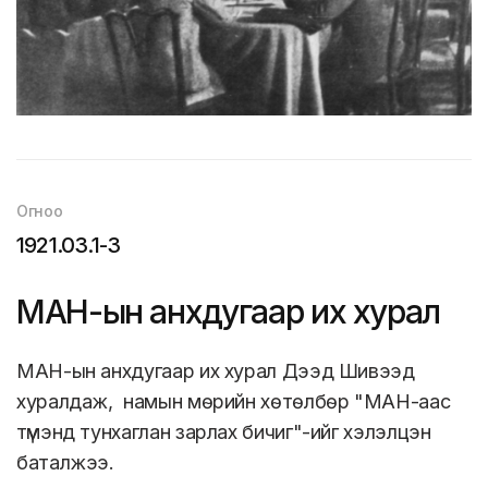
Огноо
1921.03.1-3
МАН-ын анхдугаар их хурал
МАН-ын анхдугаар их хурал Дээд Шивээд
хуралдаж, намын мөрийн хөтөлбөр "МАН-аас
түмэнд тунхаглан зарлах бичиг"-ийг хэлэлцэн
баталжээ.