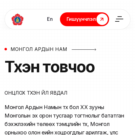
En
Гишүүнчлэл
Гишүүнчлэл
МОНГОЛ АРДЫН НАМ
Түүхэн
товчоо
ОНЦЛОХ ТҮҮХЭН ҮЙЛ ЯВДАЛ
Монгол Ардын Намын түүх бол ХХ зууны
Монголын эх орон тусгаар тогтнолыг бататган
бэхжүүлэхийн төлөөх тэмцлийн түүх, Монгол
орныхоо олон үеийн хоцрогдлыг арилгаж, улс