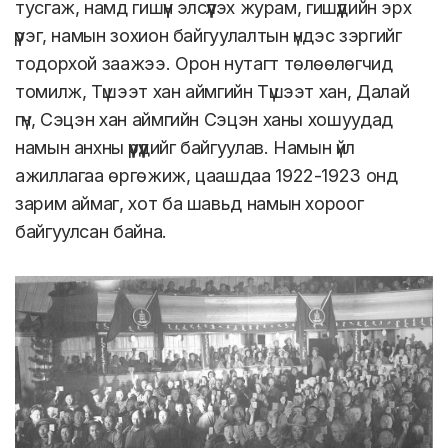
тусгаж, намд гишүүн элсүүлэх журам, гишүүдийн эрх
үүрэг, намын зохион байгуулалтын үндэс зэргийг
тодорхой заажээ. Орон нутагт төлөөлөгчид
томилж, Түшээт хан аймгийн Түшээт хан, Далай
гүн, Сэцэн хан аймгийн Сэцэн ханы хошуудад
намын анхны үүрүүдийг байгуулав. Намын үйл
ажиллагаа өргөжиж, цаашдаа 1922-1923 онд
зарим аймаг, хот ба шавьд намын хороог
байгуулсан байна.