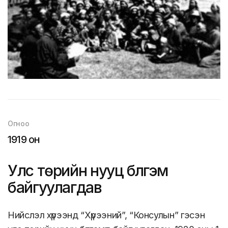
Огноо
1919 он
Улс төрийн нууц бүлгэм
байгуулагдав
Нийслэл хүрээнд “Хүрээний”, “Консулын” гэсэн