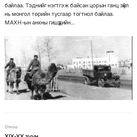
байлаа. Тэднийг нэгтгэж байсан цорын ганц зүйл
нь монгол төрийн тусгаар тогтнол байлаа.
МАХН-ын анхны гишүүдийн…
Огноо
XIX-XX зуун