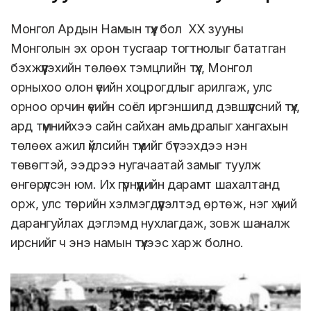
тогтнолын тэмцлийн түүх
Монгол Ардын Намын түүх бол ХХ зууны
Монголын эх орон тусгаар тогтнолыг бататган
бэхжүүлэхийн төлөөх тэмцлийн түүх, Монгол
орныхоо олон үеийн хоцрогдлыг арилгаж, улс
орноо орчин үеийн соёл иргэншилд дэвшүүлсний түүх,
ард түмнийхээ сайн сайхан амьдралыг хангахын
төлөөх ажил үйлсийн түүхийг бүтээхдээ нэн
төвөгтэй, ээдрээ нугачаатай замыг туулж
өнгөрүүлсэн юм. Их гүрнүүдийн дарамт шахалтанд
орж, улс төрийн хэлмэгдүүлэлтэд өртөж, нэг хүний
дарангуйлах дэглэмд нухлагдаж, зовж шаналж
ирснийг ч энэ намын түүхээс харж болно.