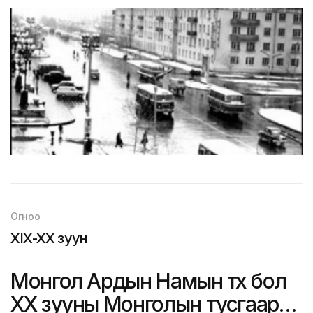
Огноо
XIX-XX зуун
Монгол Ардын Намын түүх бол
ХХ зууны Монголын тусгаар