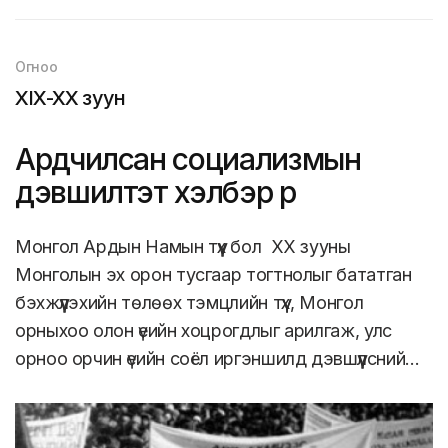
Огноо
XIX-XX зуун
Ардчилсан социализмын
дэвшилтэт хэлбэр рүү
Монгол Ардын Намын түүх бол ХХ зууны
Монголын эх орон тусгаар тогтнолыг бататган
бэхжүүлэхийн төлөөх тэмцлийн түүх, Монгол
орныхоо олон үеийн хоцрогдлыг арилгаж, улс
орноо орчин үеийн соёл иргэншилд дэвшүүлсний…