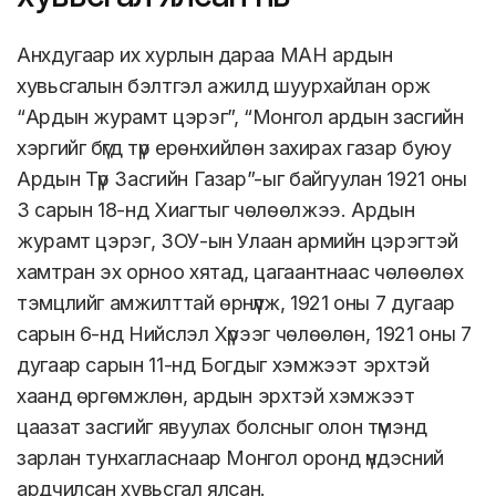
Анхдугаар их хурлын дараа МАН ардын
хувьсгалын бэлтгэл ажилд шуурхайлан орж
“Ардын журамт цэрэг”, “Монгол ардын засгийн
хэргийг бүгд түр ерөнхийлөн захирах газар буюу
Ардын Түр Засгийн Газар”-ыг байгуулан 1921 оны
3 сарын 18-нд Хиагтыг чөлөөлжээ. Ардын
журамт цэрэг, ЗОУ-ын Улаан армийн цэрэгтэй
хамтран эх орноо хятад, цагаантнаас чөлөөлөх
тэмцлийг амжилттай өрнүүлж, 1921 оны 7 дугаар
сарын 6-нд Нийслэл Хүрээг чөлөөлөн, 1921 оны 7
дугаар сарын 11-нд Богдыг хэмжээт эрхтэй
хаанд өргөмжлөн, ардын эрхтэй хэмжээт
цаазат засгийг явуулах болсныг олон түмэнд
зарлан тунхагласнаар Монгол оронд үндэсний
ардчилсан хувьсгал ялсан.