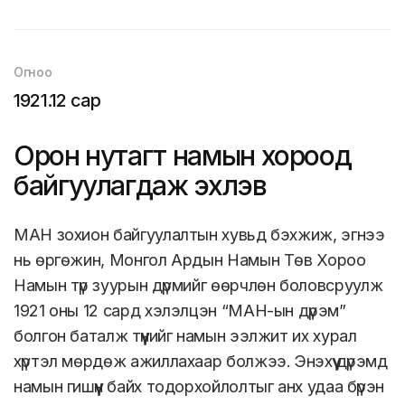
Огноо
1921.12 сар
Орон нутагт намын хороод
байгуулагдаж эхлэв
МАН зохион байгуулалтын хувьд бэхжиж, эгнээ
нь өргөжин, Монгол Ардын Намын Төв Хороо
Намын түр зуурын дүрмийг өөрчлөн боловсруулж
1921 оны 12 сард хэлэлцэн “МАН-ын дүрэм”
болгон баталж түүнийг намын ээлжит их хурал
хүртэл мөрдөж ажиллахаар болжээ. Энэхүү дүрэмд
намын гишүүн байх тодорхойлолтыг анх удаа бүрэн