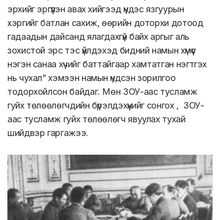
эрхийг эргүүлэн авах хийгээд үндэс язгуурын
хэргийг батлан сахиж, өөрийн доторхи дотоод
гадаадын дайсанд ялагдахгүй байх аргыг аль
зохистой эрс тэс үйлдэхэд бидний намын хүмүүс
нэгэн санаа хүчийг баттайгаар хамтатган нэгтгэх
нь чухал” хэмээн намын үндсэн зорилгоо
тодорхойлсон байдаг. Мөн ЗОУ-аас тусламж
гуйх төлөөлөгчдийн бүрэлдэхүүнийг сонгох , ЗОУ-
аас тусламж гуйх төлөөлөгч явуулах тухай
шийдвэр гаргажээ.