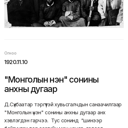
Огноо
1920.11.10
"Монголын үнэн" сонины
анхны дугаар
Д.Сүхбаатар тэргүүтэй хувьсгалчдын санаачилгаар
"Монголын үнэн" сонины анхны дугаар анх
хэвлэгдэн гарчээ. Тус сонинд “шинээр