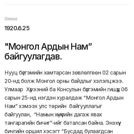
Огноо
1920.6.25
"Монгол Ардын Нам”
байгуулагдав.
Нууц бүлгэмийн хамтарсан зөвлөлгөөн 02 сарын
20-нд болж Монгол орны байдлыг хэлэлцжээ.
Улмаар Хүрээний ба Консулын бүлгэмийн гишүүд 06
сарын 25-нд нэгдэн хуралдаж “Монгол Ардын
Нам” хэмээх улс төрийн байгууллагыг
байгуулан, “Намын хүмүүсийн дагаж явах
тангарагийн бичиг”-ийг баталсан байна. Энэхүү
бичгийн оршил хэсэгт “Бусдад булаагдсан