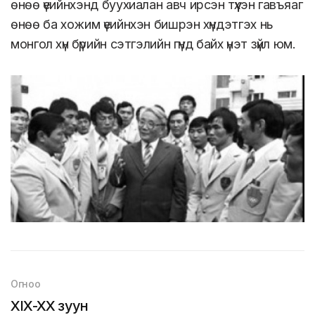
өнөө үеийнхэнд буухиалан авч ирсэн түүхэн гавъяаг
өнөө ба хожим үеийнхэн бишрэн хүндэтгэх нь
монгол хүн бүрийн сэтгэлийн гүнд байх үнэт зүйл юм.
Огноо
XIX-XX зуун