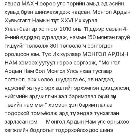
явцад МАХН өөрөө улс төрийн амьд эд эсийн
хувьд бүрэн шинэчлэгдэж чадсан. Монгол Ардын
Хувьсгалт Намын түүхт XXVI Их хурал
Улаанбаатар хотноо 2010 оны 11 дүгээр сарын 4-
9-ний өдрүүдэд хуралдаж, намын 150 мянган гаруй
гишүүнийг төлөөлж 801 төлөөлөгч сонгогдон
оролцсон юм. Тус Их хурлаар МОНГОЛ АРДЫН
НАМ хэмээх уугуул нэрээ сэргээж, "Монгол
Ардын Нам бол Монгол Улсынхаа тусгаар
тогтнол, эрх чөлөө, шударга ёс, эв нэгдэл,
үндэсний язгуур эрх ашгийг эрхэмлэн дээдэлсэн,
нийгмийн ардчиллын үзэл баримтлал бүхий зүүн
төвийн нам мөн" хэмээн үзэл баримтлалаа
тодорхой томъёолж ард түмэндээ тунхаглан
зарласан юм. Монгол Ардын Нам улс орныхоо
хөгжлийн бодлогыг тодорхойлохдоо шинэ