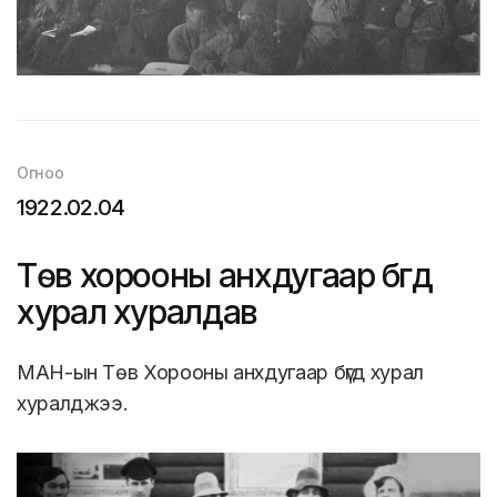
Огноо
1922.02.04
Төв хорооны анхдугаар бүгд
хурал хуралдав
МАН-ын Төв Хорооны анхдугаар бүгд хурал
хуралджээ.