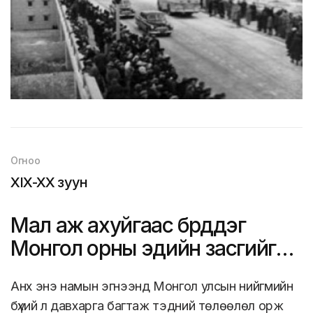
Огноо
XIX-XX зуун
Мал аж ахуйгаас бүрддэг
Монгол орны эдийн засгийг
олон салбарт шилжүүлэв
Анх энэ намын эгнээнд Монгол улсын нийгмийн
бүхий л давхарга багтаж тэдний төлөөлөл орж