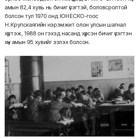
амын 82,4 хувь нь бичиг үсэгтэй, боловсролтой
болсон тул 1970 онд ЮНЕСКО-гоос
Н.Крупскаягийн нэрэмжит олон улсын шагнал
хүртэж, 1988 он гэхэд насанд хүрсэн бичиг үсэгтэн
хүн амын 95 хувийг эзлэх болсон.