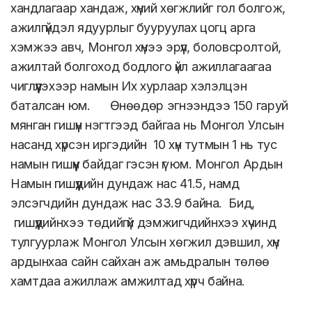
хандлагаар хандаж, хүний хөгжлийг гол болгож,
ажилгүйдэл ядуурлыг бууруулах цогц арга
хэмжээ авч, Монгол хүнээ эрүүл, боловсролтой,
ажилтай болгоход бодлого үйл ажиллагаагаа
чиглүүлэхээр намын Их хурлаар хэлэлцэн
баталсан юм. Өнөөдөр эгнээндээ 150 гаруй
мянган гишүүн нэгтгээд байгаа нь Монгол Улсын
насанд хүрсэн иргэдийн 10 хүн тутмын 1 нь тус
намын гишүүн байдаг гэсэн үг юм. Монгол Ардын
Намын гишүүдийн дундаж нас 41.5, намд
элсэгчдийн дундаж нас 33.9 байна. Бид,
гишүүдийнхээ төдийгүй дэмжигчдийнхээ хүчинд
тулгуурлаж Монгол Улсын хөгжил дэвшил, хүн
ардынхаа сайн сайхан аж амьдралын төлөө
хамтдаа ажиллаж амжилтад хүрч байна.