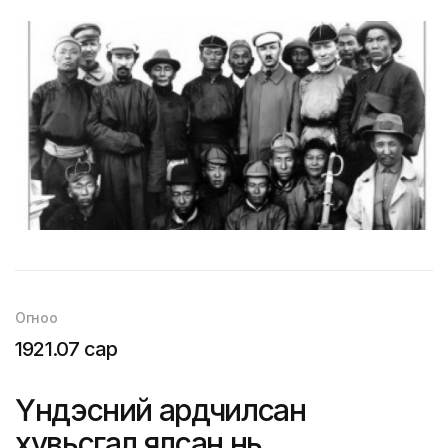
Огноо
1921.07 сар
Үндэсний ардчилсан
хувьсгал ялсан нь