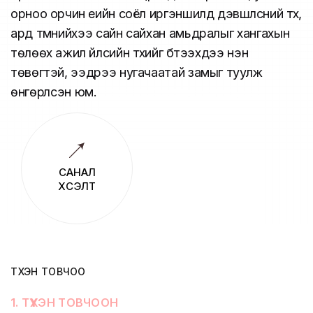
орноо орчин үеийн соёл иргэншилд дэвшүүлсний түүх,
ард түмнийхээ сайн сайхан амьдралыг хангахын
төлөөх ажил үйлсийн түүхийг бүтээхдээ нэн
төвөгтэй, ээдрээ нугачаатай замыг туулж
өнгөрүүлсэн юм.
САНАЛ
ХҮСЭЛТ
ТҮҮХЭН ТОВЧОО
1
.
ТҮҮХЭН ТОВЧООН