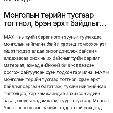
Монголын төрийн тусгаар
тогтнол, бүрэн эрхт байдлыг
сэргээн бататгав
МАХН нь түүхийн бараг нэгэн зууныг туулахдаа
монголын нийгмийн бүхий л хүрээнд томоохон үүрэг
гүйцэтгэхдээ алдаа оноог дэнслүүлж байсан ч
алдахаасаа онох нь их байсныг түүхийн баримт
материал, ахмад үеийнхний бичиж үлдээсэн,
босгож байгуулсан бүхэн тодхон гэрчилнэ. МАХН
монголын төрийн тусгаар тогтнол, бүрэн эрхт
байдлыг сэргээн бататгаж, тухайн нийгмийнхээ
тогтолцоо, хэр хэмжээндээ зохицсон эдийн
засаг, оюуны чадамжтай, туурга тусгаар Монгол
Улсыг олон улсын нарийн ээдрээтэй нөхцөлд