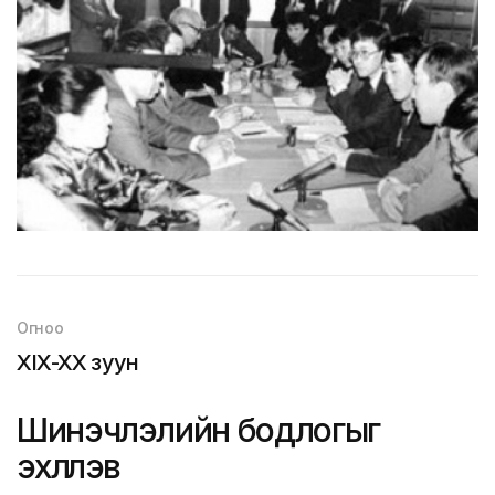
Огноо
XIX-XX зуун
Шинэчлэлийн бодлогыг
эхлүүлэв