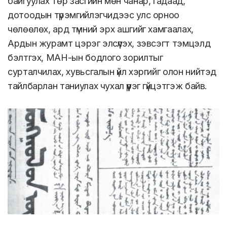
байгуулах төр засгийн мөн чанар, гадаад,
дотоодын түрэмгийлэгчидээс улс орноо
чөлөөлөх, ард түмний эрх ашгийг хамгаалах,
Ардын журамт цэрэг элсүүлэх, зэвсэгт тэмцэлд
бэлтгэх, МАН-ын бодлого зорилтыг
сурталчилах, хувьсгалын үйл хэргийг олон нийтэд
тайлбарлан таниулах чухал үүрэг гүйцэтгэж байв.