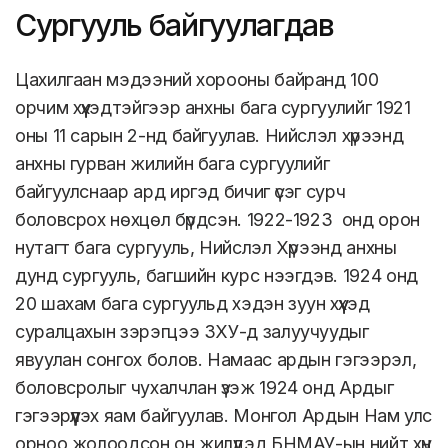
Сургууль байгуулагдав
Цахилгаан мэдээний хорооны байранд 100
орчим хүүхэдтэйгээр анхны бага сургуулийг 1921
оны 11 сарын 2-нд байгуулав. Нийслэл хүрээнд
анхны гурван жилийн бага сургуулийг
байгуулснаар ард иргэд бичиг үсэг сурч
боловсрох нөхцөл бүрдсэн. 1922-1923 онд орон
нутагт бага сургууль, Нийслэл Хүрээнд анхны
дунд сургууль, багшийн курс нээгдэв. 1924 онд
20 шахам бага сургуульд хэдэн зуун хүүхэд
суралцахын зэрэгцээ ЗХУ-д залуучуудыг
явуулан сонгох болов. Намаас ардын гэгээрэл,
боловсролыг чухалчлан үзэж 1924 онд Ардыг
гэгээрүүлэх яам байгуулав. Монгол Ардын Нам улс
орноо жолоодсон он жилүүдэд БНМАУ-ын нийт хүн