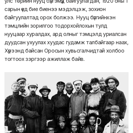
улс төрийн нууц бүлгэмүүд байгуулагдан, 1920 оны 1
сарын үед бие биенээ мэдэлцэж, зохион
байгуулалтад орох болжээ. Нууц бүлгийнхэн
тэмцлийн зорилгоо тодорхойлохын тулд
нууцаар хуралдах, ард олныг тэмцэлд уриалсан
дуудсан ухуулах хуудас гудамж талбайгаар наах,
Хүрээнд байсан Оросын хувьсгалчидтай холбоо
тогтоох зэргээр ажиллаж байв.