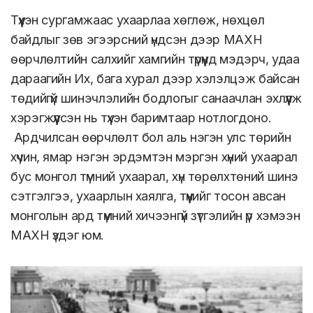
Түүхэн сургамжаас ухаарлаа хөглөж, нөхцөл
байдлыг зөв эгээрсний үндсэн дээр МАХН
өөрчлөлтийн салхийг хамгийн түрүүнд мэдэрч, удаа
дараагийн Их, бага хурал дээр хэлэлцэж байсан
төдийгүй шинэчлэлийн бодлогыг санаачлан эхлүүлж
хэрэгжүүлсэн нь түүхэн баримтаар нотлогдоно.
Ардчилсан өөрчлөлт бол аль нэгэн улс төрийн
хүчин, ямар нэгэн эрдэмтэн мэргэн хүний ухаарал
бус монгол түмний ухаарал, хүн төрөлхтөний шинэ
сэтгэлгээ, ухаарлын хаялга, түүнийг тосон авсан
монголын ард түмний хичээнгүй зүтгэлийн үр хэмээн
МАХН үздэг юм.