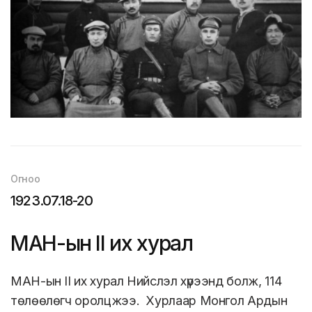
Огноо
1923.07.18-20
МАН-ын II их хурал
МАН-ын II их хурал Нийслэл хүрээнд болж, 114
төлөөлөгч оролцжээ. Хурлаар Монгол Ардын