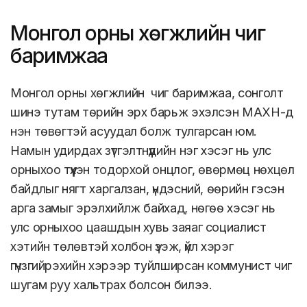
Монгол орны хөгжлийн чиг
баримжаа
Монгол орны хөгжлийн чиг баримжаа, сонголт
шинэ тутам төрийн эрх барьж эхэлсэн МАХН-д
нэн төвөгтэй асуудал болж тулгарсан юм.
Намын удирдах зүтгэлтнүүдийн нэг хэсэг нь улс
орныхоо түүхэн тодорхой онцлог, өвөрмөц нөхцөл
байдлыг нягт харгалзан, үндэсний, өөрийн гэсэн
арга замыг эрэлхийлж байхад, нөгөө хэсэг нь
улс орныхоо цаашдын хувь заяаг социалист
хэтийн төлөвтэй холбон үзэж, үйл хэрэг
гүнзгийрэхийн хэрээр туйлширсан коммунист чиг
шугам руу хальтрах болсон билээ.