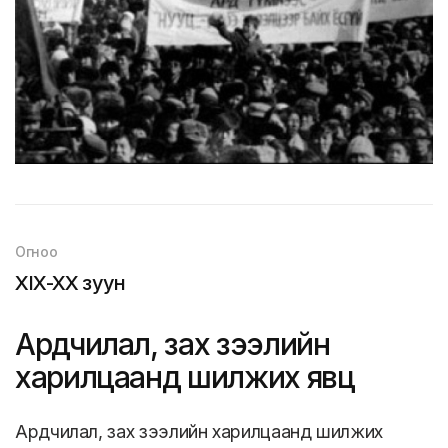
Огноо
XIX-XX зуун
Ардчилал, зах зээлийн
харилцаанд шилжих явц
Ардчилал, зах зээлийн харилцаанд шилжих