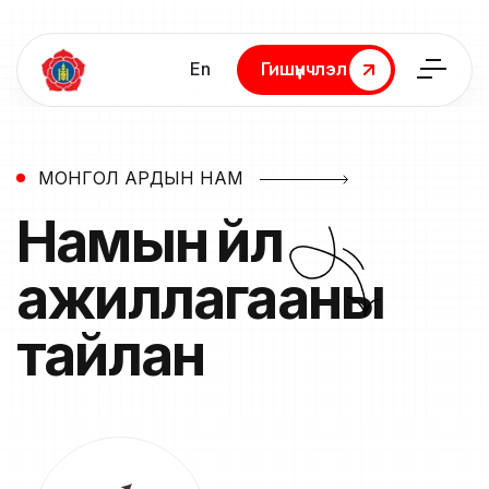
En
Гишүүнчлэл
Гишүүнчлэл
МОНГОЛ АРДЫН НАМ
Намын үйл
ажиллагааны
тайлан