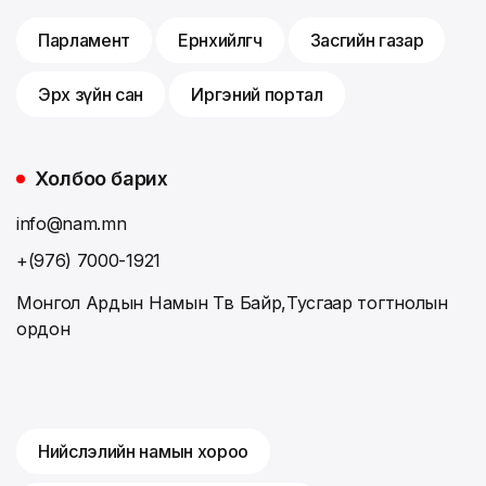
Парламент
Ерөнхийлөгч
Засгийн газар
Эрх зүйн сан
Иргэний портал
Холбоо барих
info@nam.mn
+(976) 7000-1921
Монгол Ардын Намын Төв Байр,Тусгаар тогтнолын
ордон
Нийслэлийн намын хороо