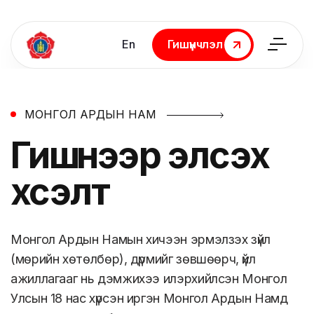
En
Гишүүнчлэл
Гишүүнчлэл
МОНГОЛ АРДЫН НАМ
Гишүүнээр
элсэх
хүсэлт
Монгол Ардын Намын хичээн эрмэлзэх зүйл
(мөрийн хөтөлбөр), дүрмийг зөвшөөрч, үйл
ажиллагааг нь дэмжихээ илэрхийлсэн Монгол
Улсын 18 нас хүрсэн иргэн Монгол Ардын Намд