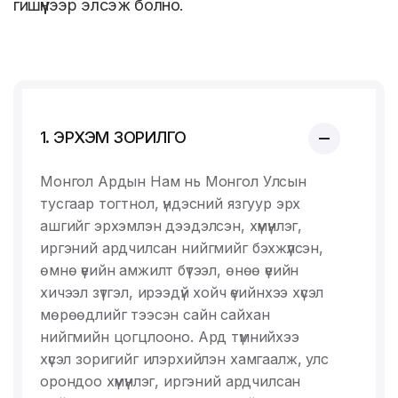
гишүүнээр элсэж болно.
1. ЭРХЭМ ЗОРИЛГО
Монгол Ардын Нам нь Монгол Улсын
тусгаар тогтнол, үндэсний язгуур эрх
ашгийг эрхэмлэн дээдэлсэн, хүмүүнлэг,
иргэний ардчилсан нийгмийг бэхжүүлсэн,
өмнө үеийн амжилт бүтээл, өнөө үеийн
хичээл зүтгэл, ирээдүй хойч үеийнхээ хүсэл
мөрөөдлийг тээсэн сайн сайхан
нийгмийн цогцлооно. Ард түмнийхээ
хүсэл зоригийг илэрхийлэн хамгаалж, улс
орондоо хүмүүнлэг, иргэний ардчилсан