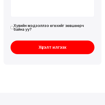
Хувийн мэдээллээ өгөхийг зөвшөөрч
байна уу?
Хүсэлт илгээх
Хүсэлт илгээх