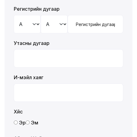
Регистрийн дугаар
Утасны дугаар
И-мэйл хаяг
Хүйс
Эр
Эм