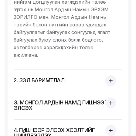
нийгэм цогцлуулан хөгжүүлэхийн төлөө
зүтгэх нь Монгол Ардын Намын ЭРХЭМ
ЗОРИЛГО мөн. Монгол Ардын Нам нь
төрийн болон нутгийн өөрөө удирдах
байгууллагыг байгуулах сонгуульд ялалт
байгуулах буюу олонх болж бодлого,
хөтөлбөрөө хэрэгжүүлэхийн төлөө
ажиллана.
2. ҮЗЭЛ БАРИМТЛАЛ
3. МОНГОЛ АРДЫН НАМД ГИШҮҮНЭЭР
ЭЛСЭХ
4. ГИШҮҮНЭЭР ЭЛСЭХ ХҮСЭЛТИЙГ
ШИЙДВЭРЛЭХ