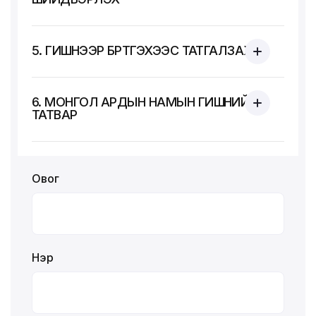
5. ГИШҮҮНЭЭР БҮРТГЭХЭЭС ТАТГАЛЗАХ
6. МОНГОЛ АРДЫН НАМЫН ГИШҮҮНИЙ
ТАТВАР
Овог
Нэр