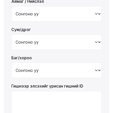
Аймаг / Нийслэл
Сум/дүүрэг
Баг/хороо
Гишүүнээр элсэхийг урисан гишүүний ID