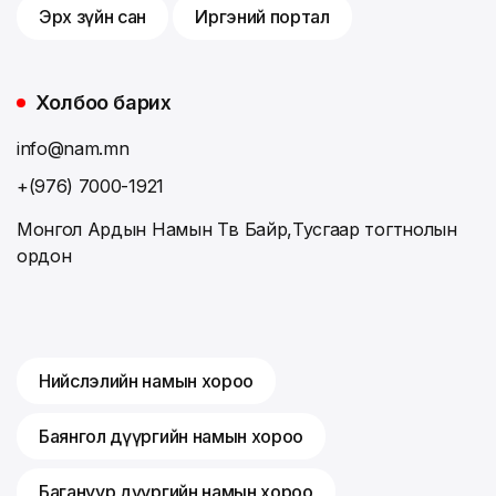
Эрх зүйн сан
Иргэний портал
Холбоо барих
info@nam.mn
+(976) 7000-1921
Монгол Ардын Намын Төв Байр,Тусгаар тогтнолын
ордон
Нийслэлийн намын хороо
Баянгол дүүргийн намын хороо
Багануур дүүргийн намын хороо