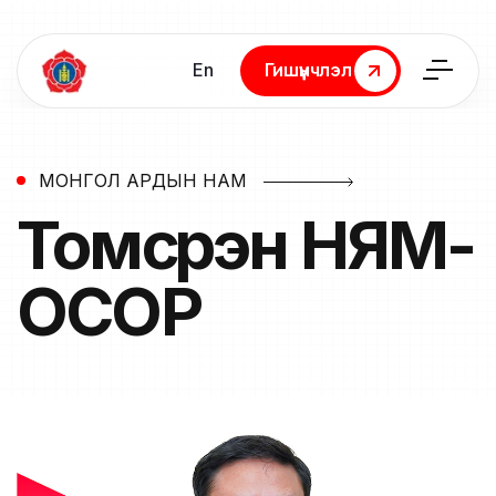
En
Гишүүнчлэл
Гишүүнчлэл
МОНГОЛ АРДЫН НАМ
Томсүрэн
НЯМ-
ОСОР