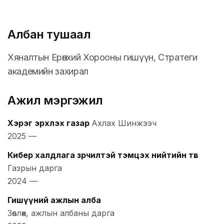
Албан тушаал
Хяналтын Ерөнхий Хорооны гишүүн, Стратеги
академийн захирал
Ажил мэргэжил
Хэрэг эрхлэх газар
Ахлах Шинжээч
2025
—
Кибер халдлага зөрчилтэй тэмцэх нийтийн төв
Газрын дарга
2024
—
Гишүүний ажлын алба
Зөвлөх, ажлын албаны дарга