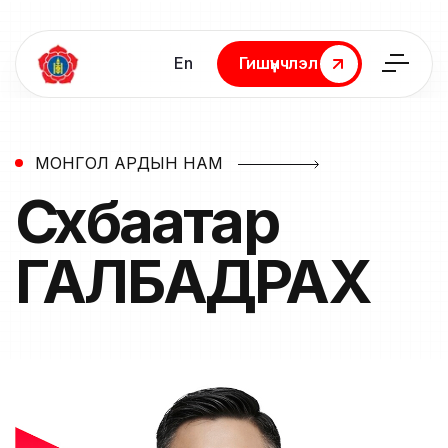
En
Гишүүнчлэл
Гишүүнчлэл
МОНГОЛ АРДЫН НАМ
Сүхбаатар
ГАЛБАДРАХ