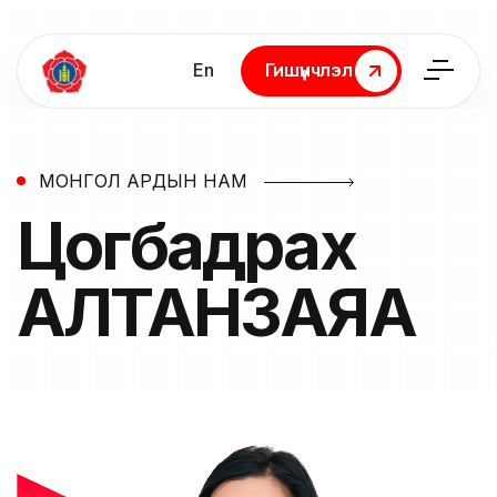
En
Гишүүнчлэл
Гишүүнчлэл
МОНГОЛ АРДЫН НАМ
Цогбадрах
АЛТАНЗАЯА