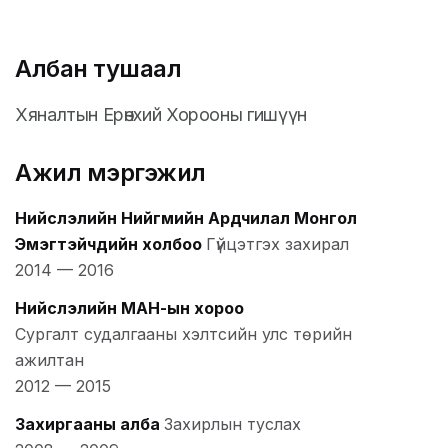
Албан тушаал
Хяналтын Ерөнхий Хорооны гишүүн
Ажил мэргэжил
Нийслэлийн Нийгмийн Ардчилал Монгол
Эмэгтэйчүүдийн холбоо
Гүйцэтгэх захирал
2014
—
2016
Нийслэлийн МАН-ын хороо
Сургалт судалгааны хэлтсийн улс төрийн
ажилтан
2012
—
2015
Захиргааны алба
Захирлын туслах