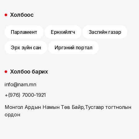
Холбоос
Парламент
Ерөнхийлөгч
Засгийн газар
Эрх зүйн сан
Иргэний портал
Холбоо барих
info@nam.mn
+(976) 7000-1921
Монгол Ардын Намын Төв Байр,Тусгаар тогтнолын
ордон