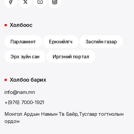
Холбоос
Парламент
Ерөнхийлөгч
Засгийн газар
Эрх зүйн сан
Иргэний портал
Холбоо барих
info@nam.mn
+(976) 7000-1921
Монгол Ардын Намын Төв Байр,Тусгаар тогтнолын
ордон