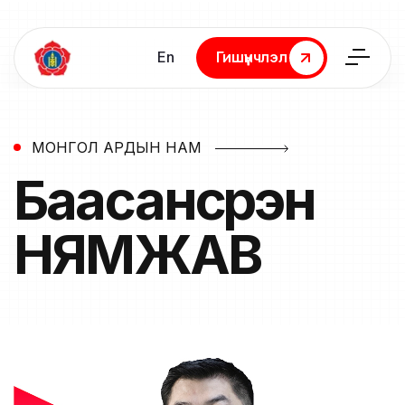
En
Гишүүнчлэл
Гишүүнчлэл
МОНГОЛ АРДЫН НАМ
Баасансүрэн
НЯМЖАВ