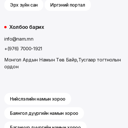
Эрх зүйн сан
Иргэний портал
Холбоо барих
info@nam.mn
+(976) 7000-1921
Монгол Ардын Намын Төв Байр,Тусгаар тогтнолын
ордон
Нийслэлийн намын хороо
Баянгол дүүргийн намын хороо
Багануур дүүргийн намын хороо