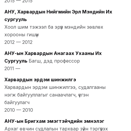
2015
—
2015
АНУ, Харвардын Нийгмийн Эрүүл Мэндийн Их
сургууль
Хоол шим тэжээл ба эрүүл мэндийн зөвлөх
хорооны гишүүн
2012
—
2012
АНУ-ын Харвардын Анагаах Ухааны Их
Сургууль
Багш, дэд профессор
2011
—
Харвардын эрдэм шинжилгэ
Харвардын эрдэм шинжилгээ, судалгааны
нэгж байгууллагыг санаачлагч, үүсгэн
байгуулагч
2010
—
2010
АНУ-ын Бригхам эмэгтэйчүүдийн эмнэлэг
Архаг өвчин судлалын тархвар зүйн тэргүүлэх