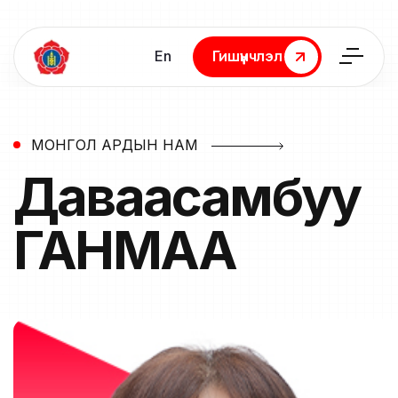
En
Гишүүнчлэл
Гишүүнчлэл
МОНГОЛ АРДЫН НАМ
Даваасамбуу
ГАНМАА