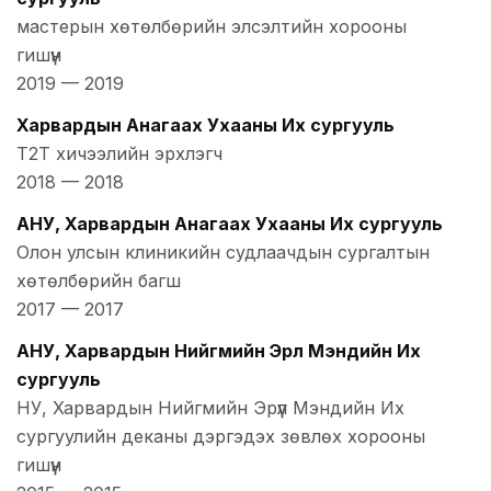
мастерын хөтөлбөрийн элсэлтийн хорооны
гишүүн
2019
—
2019
Харвардын Анагаах Ухааны Их сургууль
T2T хичээлийн эрхлэгч
2018
—
2018
АНУ, Харвардын Анагаах Ухааны Их сургууль
Олон улсын клиникийн судлаачдын сургалтын
хөтөлбөрийн багш
2017
—
2017
АНУ, Харвардын Нийгмийн Эрүүл Мэндийн Их
сургууль
НУ, Харвардын Нийгмийн Эрүүл Мэндийн Их
сургуулийн дeканы дэргэдэх зөвлөх хорооны
гишүүн