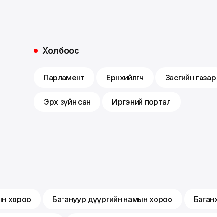
Холбоос
Парламент
Ерөнхийлөгч
Засгийн газар
Эрх зүйн сан
Иргэний портал
ын хороо
Багануур дүүргийн намын хороо
Баган