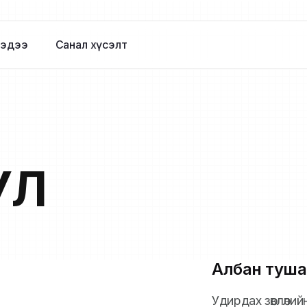
эдээ
Санал хүсэлт
УЛ
Албан туша
Удирдах зөвлөлийн