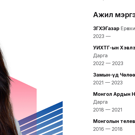
Ажил мэрг
ЗГХЭГазар
Ерөнхи
2023
—
УИХТГ-ын Хэвлэ
Дарга
2022
—
2023
Замын-Үүд Чөлөө
2021
—
2023
Монгол Ардын Н
Дарга
2018
—
2021
Монголын телев
2016
—
2018