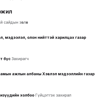
эжил
й сайдын зөвлөх
л, мэдээлэл, олон нийттэй харилцах газар
т бүс
Захирагч
амын ажлын албаны Хэвлэл мэдээллийн газар
изүүдийн холбоо
Гүйцэтгэх захирал