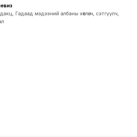
левиз
акц, Гадаад мэдээний албаны хөтлөгч, сэтгүүлч,
ал