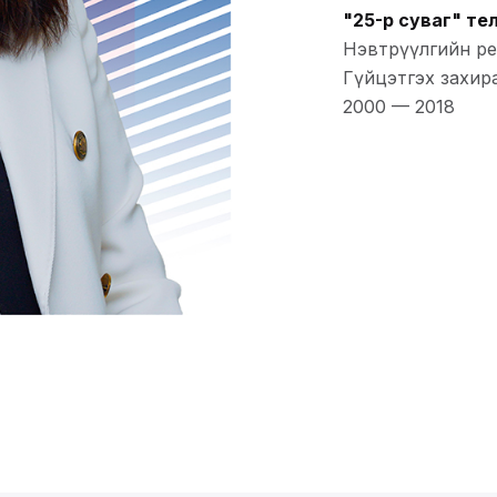
"25-р суваг" те
Нэвтрүүлгийн ред
Гүйцэтгэх захир
2000
—
2018