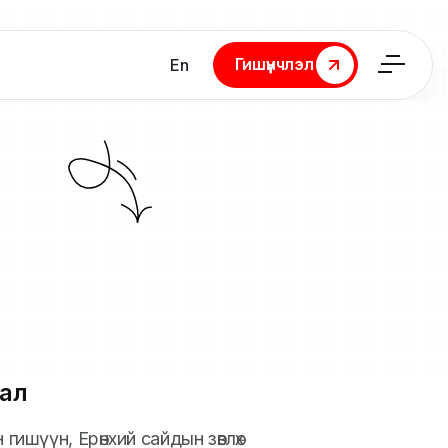
Гишүүнчлэл
En
Гишүүнчлэл
ал
 гишүүн, Ерөнхий сайдын зөвлөх