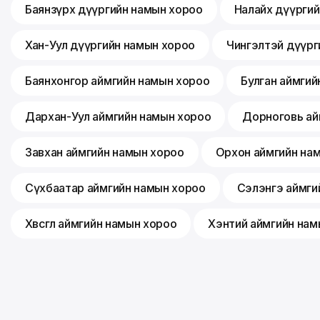
Баянзүрх дүүргийн намын хороо
Налайх дүүрги
Хан-Уул дүүргийн намын хороо
Чингэлтэй дүүрг
Баянхонгор аймгийн намын хороо
Булган аймгий
Дархан-Уул аймгийн намын хороо
Дорноговь ай
Завхан аймгийн намын хороо
Орхон аймгийн на
Сүхбаатар аймгийн намын хороо
Сэлэнгэ аймги
Хөвсгөл аймгийн намын хороо
Хэнтий аймгийн нам
©
2026
Монгол ардын нам