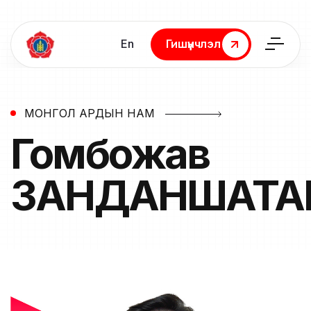
En
Гишүүнчлэл
Гишүүнчлэл
МОНГОЛ АРДЫН НАМ
Гомбожав
ЗАНДАНШАТА