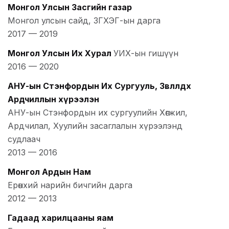
Монгол Улсын Засгийн газар
Монгол улсын сайд, ЗГХЭГ-ын дарга
2017
—
2019
Монгол Улсын Их Хурал
УИХ-ын гишүүн
2016
—
2020
АНУ-ын Стэнфордын Их Сургууль, Зөвлөлдөх
Ардчиллын хүрээлэн
АНУ-ын Стэнфордын их сургуулийн Хөгжил,
Ардчилал, Хуулийн засаглалын хүрээлэнд
судлаач
2013
—
2016
Монгол Ардын Нам
Ерөнхий нарийн бичгийн дарга
2012
—
2013
Гадаад харилцааны яам