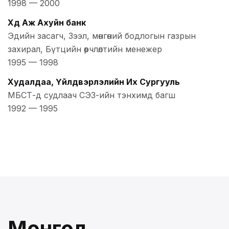
1998
—
2000
Хөдөө Аж Ахуйн банк
Эдийн засагч, Зээл, мөнгөний бодлогын газрын
захирал, Бүтцийн өөрчлөлтийн менежер
1995
—
1998
Худалдаа, Үйлдвэрлэлийн Их Сургууль
МБСТ-д судлаач СЭЗ-ийн тэнхимд багш
1992
—
1995
Монгол