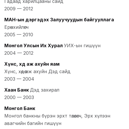
Гадаад харилцааны сайд
2009
—
2012
МАН-ын дэргэдэх Залуучуудын байгууллага
Ерөнхийлөгч
2005
—
2010
Монгол Улсын Их Хурал
УИХ-ын гишүүн
2004
—
2012
Хүнс, хөдөө аж ахуйн яам
Хүнс, хөдөө аж ахуйн Дэд сайд
2003
—
2004
Хаан Банк
Дэд захирал
2000
—
2003
Монгол Банк
Монгол банкны бүрэн эрхт төлөөлөгч, Эрх хүлээн
авагчийн багийн гишүүн