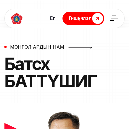
En
Гишүүнчлэл
Гишүүнчлэл
МОНГОЛ АРДЫН НАМ
Батсүх
БАТТҮШИГ