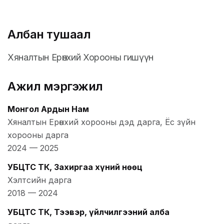
Албан тушаал
Хяналтын Ерөнхий Хорооны гишүүн
Ажил мэргэжил
Монгол Ардын Нам
Хяналтын Ерөнхий хорооны дэд дарга, Ёс зүйн
хорооны дарга
2024
—
2025
УБЦТС ТӨК, Захиргаа хүний нөөц
Хэлтсийн дарга
2018
—
2024
УБЦТС ТӨК, Тээвэр, үйлчилгээний алба