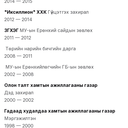
2014
—
2015
"Иксиллион" ХХК
Гүйцэтгэх захирал
2012
—
2014
ЗГХЭГ
МУ-ын Ерөнхий сайдын зөвлөх
2011
—
2012
Төрийн нарийн бичгийн дарга
2008
—
2011
МУ-ын Ерөнхийлөгчийн ГБ-ын зөвлөх
2002
—
2008
Олон талт хамтын ажиллагааны газар
Дэд захирал
2000
—
2002
Гадаад худалдаа хамтын ажиллагааны газар
Мэргэжилтэн
1998
—
2000