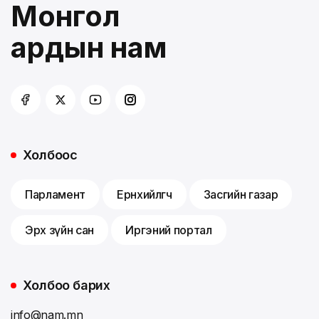
Монгол
ардын нам
Холбоос
Парламент
Ерөнхийлөгч
Засгийн газар
Эрх зүйн сан
Иргэний портал
Холбоо барих
info@nam.mn