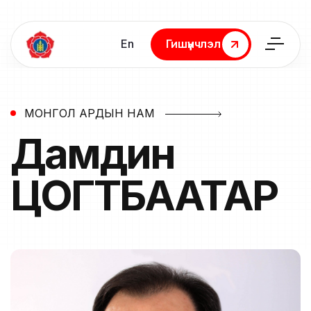
En
Гишүүнчлэл
Гишүүнчлэл
МОНГОЛ АРДЫН НАМ
Дамдин
ЦОГТБААТАР