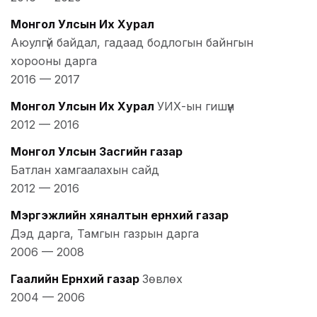
Монгол Улсын Их Хурал
Аюулгүй байдал, гадаад бодлогын байнгын
хорооны дарга
2016
—
2017
Монгол Улсын Их Хурал
УИХ-ын гишүүн
2012
—
2016
Монгол Улсын Засгийн газар
Батлан хамгаалахын сайд
2012
—
2016
Мэргэжлийн хяналтын ерөнхий газар
Дэд дарга, Тамгын газрын дарга
2006
—
2008
Гаалийн Ерөнхий газар
Зөвлөх
2004
—
2006