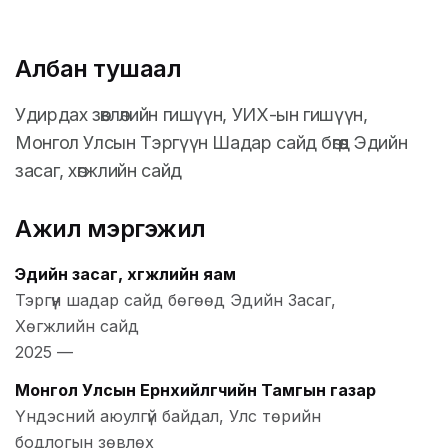
Албан тушаал
Удирдах зөвлөлийн гишүүн, УИХ-ын гишүүн,
Монгол Улсын Тэргүүн Шадар сайд бөгөөд Эдийн
засаг, хөгжлийн сайд
Ажил мэргэжил
Эдийн засаг, хөгжлийн яам
Тэргүүн шадар сайд бөгөөд Эдийн Засаг,
Хөгжлийн сайд
2025
—
Монгол Улсын Ерөнхийлөгчийн Тамгын газар
Үндэсний аюулгүй байдал, Улс төрийн
бодлогын зөвлөх