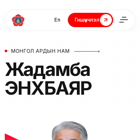
En
Гишүүнчлэл
Гишүүнчлэл
МОНГОЛ АРДЫН НАМ
Жадамба
ЭНХБАЯР