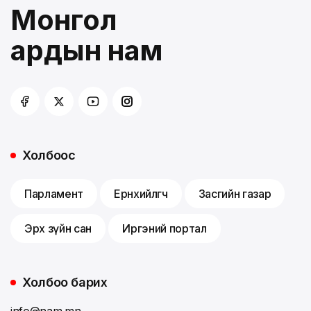
Монгол
ардын нам
Холбоос
Парламент
Ерөнхийлөгч
Засгийн газар
Эрх зүйн сан
Иргэний портал
Холбоо барих
info@nam.mn