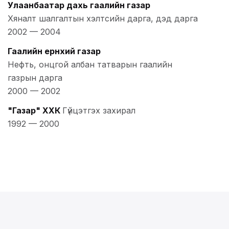
Улаанбаатар дахь гаалийн газар
Хяналт шалгалтын хэлтсийн дарга, дэд дарга
2002
—
2004
Гаалийн ерөнхий газар
Нефть, онцгой албан татварын гаалийн
газрын дарга
2000
—
2002
"Газар" ХХК
Гүйцэтгэх захирал
1992
—
2000