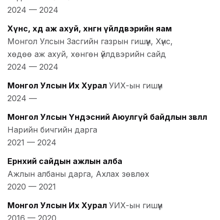
2024
—
2024
Хүнс, хөдөө аж ахуй, хөнгөн үйлдвэрийн яам
Монгол Улсын Засгийн газрын гишүүн, Хүнс,
хөдөө аж ахуй, хөнгөн үйлдвэрийн сайд
2024
—
2024
Монгол Улсын Их Хурал
УИХ-ын гишүүн
2024
—
Монгол Улсын Үндэсний Аюулгүй байдлын зөвлөл
Нарийн бичгийн дарга
2021
—
2024
Ерөнхий сайдын ажлын алба
Ажлын албаны дарга, Ахлах зөвлөх
2020
—
2021
Монгол Улсын Их Хурал
УИХ-ын гишүүн
2016
—
2020