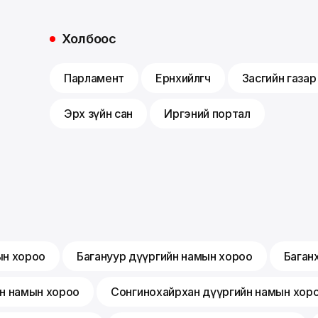
Холбоос
Парламент
Ерөнхийлөгч
Засгийн газар
Эрх зүйн сан
Иргэний портал
ын хороо
Багануур дүүргийн намын хороо
Баган
йн намын хороо
Сонгинохайрхан дүүргийн намын хор