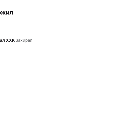
эжил
ал ХХК
Захирал