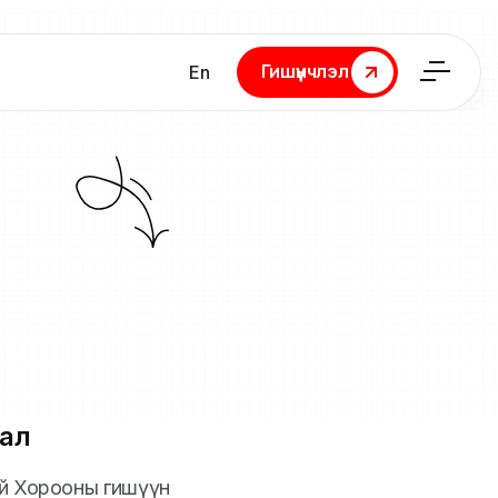
Гишүүнчлэл
En
Гишүүнчлэл
ал
ий Хорооны гишүүн