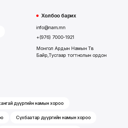
Холбоо барих
info@nam.mn
+(976) 7000-1921
Монгол Ардын Намын Төв
Байр,Тусгаар тогтнолын ордон
хангай дүүргийн намын хороо
оо
Сүхбаатар дүүргийн намын хороо