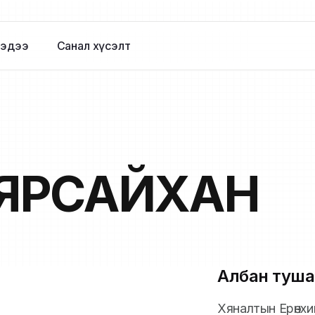
эдээ
Санал хүсэлт
ЯРСАЙХАН
Албан туша
Хяналтын Ерөнх