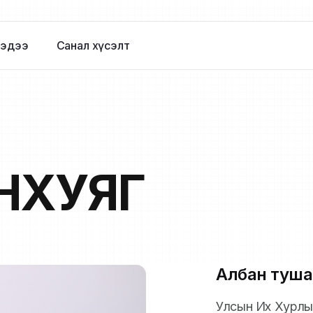
эдээ
Санал хүсэлт
НХУЯГ
Албан туша
Улсын Их Хурлын