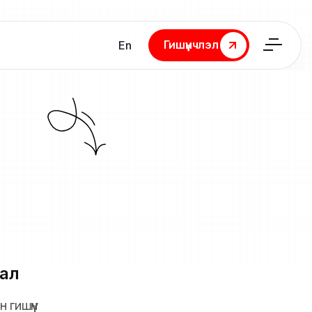
Гишүүнчлэл
En
Гишүүнчлэл
ал
 гишүүн