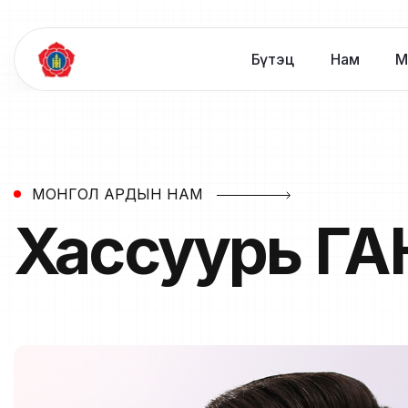
Бүтэц
Нам
М
МОНГОЛ АРДЫН НАМ
Хассуурь
ГА