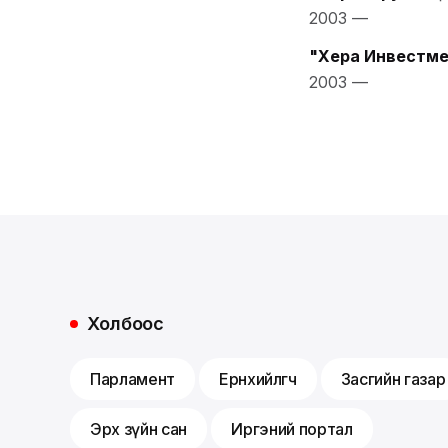
2003
—
"Хера Инвестме
2003
—
Холбоос
Парламент
Ерөнхийлөгч
Засгийн газар
Эрх зүйн сан
Иргэний портал