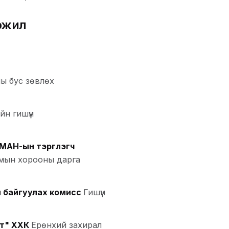
эжил
ы бус зөвлөх
йн гишүүн
 МАН-ын тэргүүлэгч
мын хорооны дарга
 байгуулах комисс
Гишүүн
т" ХХК
Ерөнхий захирал