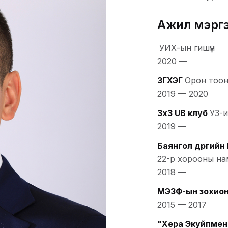
Ажил мэрг
УИХ-ын гишүүн
2020
—
ЗГХЭГ
Орон тоон
2019
—
2020
ЗхЗ UB клуб
УЗ-и
2019
—
Баянгол дүүргийн
22-р хорооны на
2018
—
МЭЗФ-ын зохион
2015
—
2017
"Хера Экуйпмен