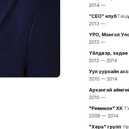
2014
—
“CEO” клуб
Гишүү
2013
—
ҮРО, Монгол Улс
2013
—
Үйлдвэр, хөдөө
2012
—
2014
Уул уурхайн ас
2010
—
2014
Архангай аймги
2010
—
"Ремикон" ХК
Т
2008
—
2014
"Хера" групп
Үү