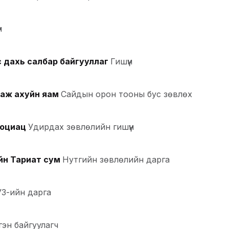
н
 дахь салбар байгууллаг
Гишүүн
 аж ахуйн яам
Сайдын орон тооны бус зөвлөх
социац
Удирдах зөвлөлийн гишүүн
йн Тариат сум
Нутгийн зөвлөлийн дарга
УЗ-ийн дарга
сгэн байгуулагч