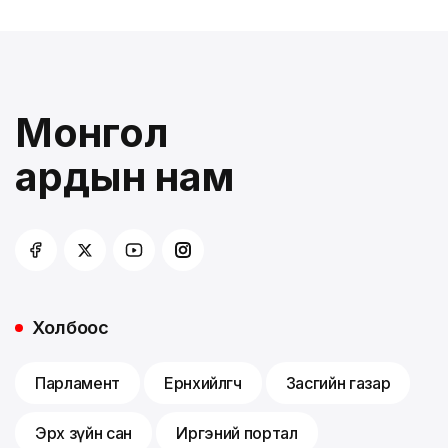
Монгол
ардын нам
Холбоос
Парламент
Ерөнхийлөгч
Засгийн газар
Эрх зүйн сан
Иргэний портал