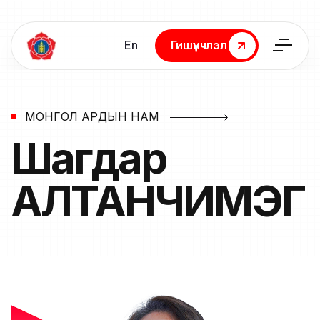
En
Гишүүнчлэл
Гишүүнчлэл
МОНГОЛ АРДЫН НАМ
Шагдар
АЛТАНЧИМЭГ