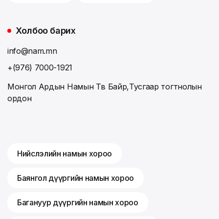
Холбоо барих
info@nam.mn
+(976) 7000-1921
Монгол Ардын Намын Төв Байр,Тусгаар тогтнолын
ордон
Нийслэлийн намын хороо
Баянгол дүүргийн намын хороо
Багануур дүүргийн намын хороо