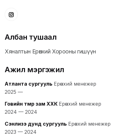
Албан тушаал
Хяналтын Ерөнхий Хорооны гишүүн
Ажил мэргэжил
Атланта сургууль
Ерөнхий менежер
2025
—
Говийн төмөр зам ХХК
Ерөнхий менежер
2024
—
2024
Сэнлизэ дунд сургууль
Ерөнхий менежер
2023
—
2024