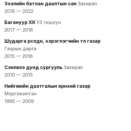
Зээлийн батлан даалтын сан
Захирал
2019
—
2022
Багануур ХК
УЗ гишүүн
2017
—
2018
Шударга өрсөлдөөн, хэрэглэгчийн төлөө газар
Газрын дарга
2015
—
2016
Сэнлизэ дунд сургууль
Захирал
2010
—
2015
Нийгмийн даатгалын ерөнхий газар
Мэргэжилтэн
1995
—
2009