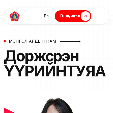
En
Гишүүнчлэл
Гишүүнчлэл
МОНГОЛ АРДЫН НАМ
Доржсүрэн
ҮҮРИЙНТУЯА