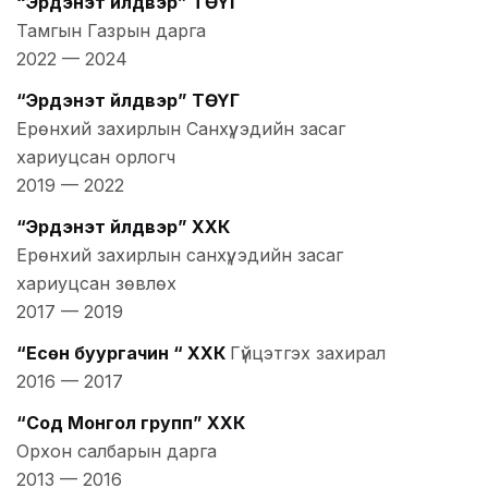
“Эрдэнэт үйлдвэр” ТӨҮГ
Тамгын Газрын дарга
2022
—
2024
“Эрдэнэт үйлдвэр” ТӨҮГ
Ерөнхий захирлын Санхүү, эдийн засаг
хариуцсан орлогч
2019
—
2022
“Эрдэнэт үйлдвэр” ХХК
Ерөнхий захирлын санхүү, эдийн засаг
хариуцсан зөвлөх
2017
—
2019
“Есөн буургачин “ ХХК
Гүйцэтгэх захирал
2016
—
2017
“Сод Монгол групп” ХХК
Орхон салбарын дарга
2013
—
2016