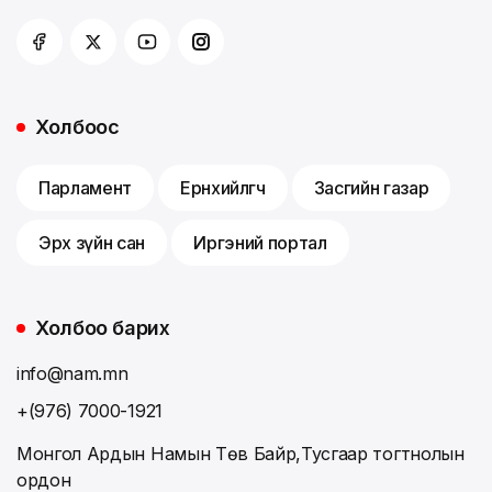
Холбоос
Парламент
Ерөнхийлөгч
Засгийн газар
Эрх зүйн сан
Иргэний портал
Холбоо барих
info@nam.mn
+(976) 7000-1921
Монгол Ардын Намын Төв Байр,Тусгаар тогтнолын
ордон