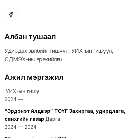
Албан тушаал
Удирдах зөвлөлийн гишүүн, УИХ-ын гишүүн,
СДМЭХ-ны ерөнхийлөгч
Ажил мэргэжил
УИХ-ын гишүүн
2024
—
“Эрдэнэт үйлдвэр” ТӨҮГ Захиргаа, удирдлага,
санхүүгийн газар
Дарга
2024
—
2024