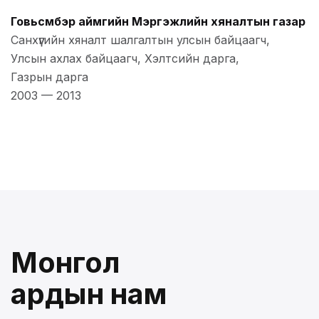
Говьсүмбэр аймгийн Мэргэжлийн хяналтын газар
Санхүүгийн хяналт шалгалтын улсын байцаагч,
Улсын ахлах байцаагч, Хэлтсийн дарга,
Газрын дарга
2003
—
2013
Монгол
ардын нам