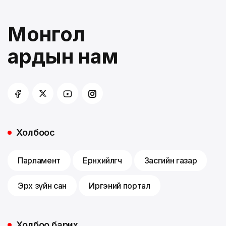
Монгол
ардын нам
Холбоос
Парламент
Ерөнхийлөгч
Засгийн газар
Эрх зүйн сан
Иргэний портал
Холбоо барих