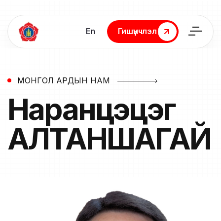
En
Гишүүнчлэл
Гишүүнчлэл
МОНГОЛ АРДЫН НАМ
Наранцэцэг
АЛТАНШАГАЙ