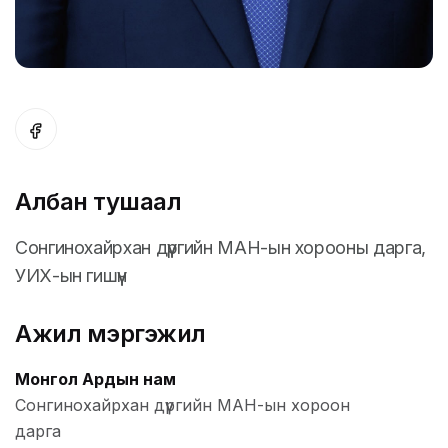
Албан тушаал
Сонгинохайрхан дүүргийн МАН-ын хорооны дарга,
УИХ-ын гишүүн
Ажил мэргэжил
Монгол Ардын нам
Сонгинохайрхан дүүргийн МАН-ын хороон
дарга