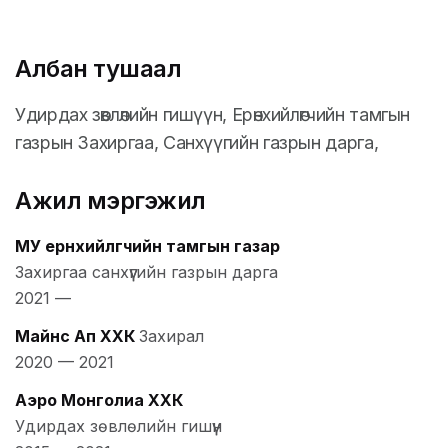
Албан тушаал
Удирдах зөвлөлийн гишүүн, Ерөнхийлөгчийн тамгын
газрын Захиргаа, Санхүүгийн газрын дарга,
Ажил мэргэжил
МУ ерөнхийлөгчийн тамгын газар
Захиргаа санхүүгийн газрын дарга
2021
—
Майнс Ап ХХК
Захирал
2020
—
2021
Аэро Монголиа ХХК
Удирдах зөвлөлийн гишүүн