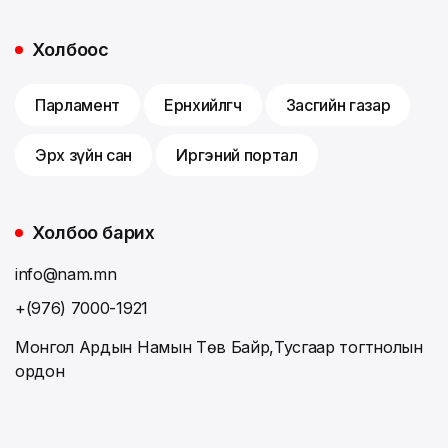
Холбоос
Парламент
Ерөнхийлөгч
Засгийн газар
Эрх зүйн сан
Иргэний портал
Холбоо барих
info@nam.mn
+(976) 7000-1921
Монгол Ардын Намын Төв Байр,Тусгаар тогтнолын
ордон