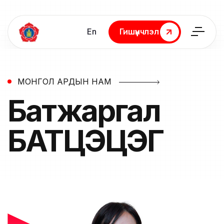
En
Гишүүнчлэл
Гишүүнчлэл
МОНГОЛ АРДЫН НАМ
Батжаргал
БАТЦЭЦЭГ