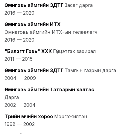
Өмнөговь аймгийн ЗДТГ
Засаг дарга
2016
—
2020
Өмнөговь аймгийн ИТХ
Өмнөговь аймгийн ИТХ-ын төлөөлөгч
2016
—
2020
"Билэгт Говь" ХХК
Гүйцэтгэх захирал
2011
—
2015
Өмнөговь аймгийн ЗДТГ
Тамгын газрын дарга
2004
—
2009
Өмнөговь аймгийн Татварын хэлтэс
Дарга
2002
—
2004
Төрийн өмчийн хороо
Мэргэжилтэн
1998
—
2002