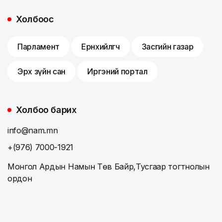
Холбоос
Парламент
Ерөнхийлөгч
Засгийн газар
Эрх зүйн сан
Иргэний портал
Холбоо барих
info@nam.mn
+(976) 7000-1921
Монгол Ардын Намын Төв Байр,Тусгаар тогтнолын
ордон