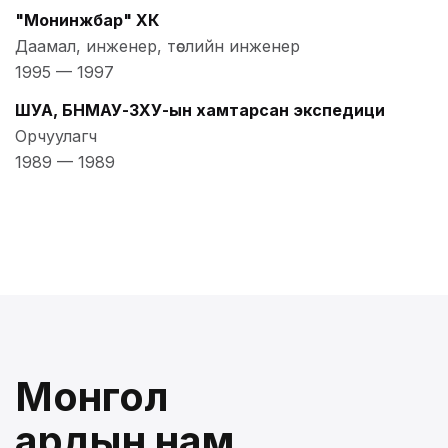
"Монинжбар" ХК
Даамал, инженер, төслийн инженер
1995
—
1997
ШУА, БНМАУ-ЗХУ-ын хамтарсан экспедици
Орчуулагч
1989
—
1989
Монгол
ардын нам