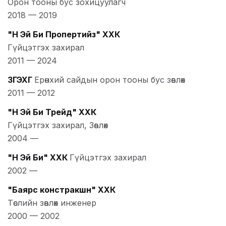
Орон тооны бус зохицуулагч
2018
—
2019
"Н Эй Би Пропертийз" ХХК
Гүйцэтгэх захирал
2011
—
2024
ЗГЭХГ
Ерөнхий сайдын орон тооны бус зөвлөх
2011
—
2012
"Н Эй Би Трейд" ХХК
Гүйцэтгэх захирал, Зөвлөх
2004
—
"Н Эй Би" ХХК
Гүйцэтгэх захирал
2002
—
"Баярс констракшн" ХХК
Төслийн зөвлөх инженер
2000
—
2002