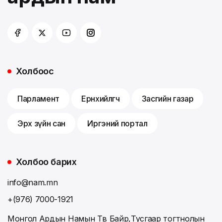
Холбоос
Парламент
Ерөнхийлөгч
Засгийн газар
Эрх зүйн сан
Иргэний портал
Холбоо барих
info@nam.mn
+(976) 7000-1921
Монгол Ардын Намын Төв Байр,Тусгаар тогтнолын