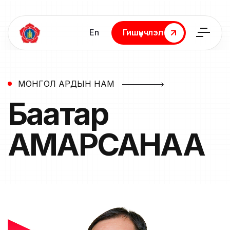
En
Гишүүнчлэл
Гишүүнчлэл
МОНГОЛ АРДЫН НАМ
Баатар
АМАРСАНАА