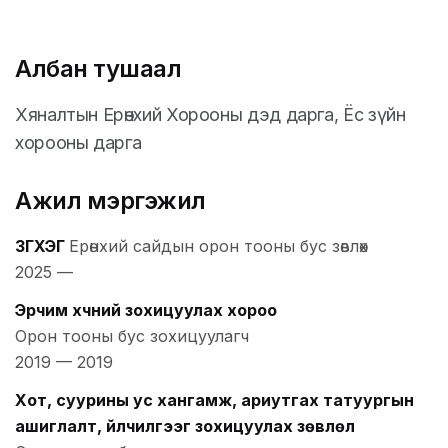
Албан тушаал
Хяналтын Ерөнхий Хорооны дэд дарга, Ёс зүйн
хорооны дарга
Ажил мэргэжил
ЗГХЭГ
Ерөнхий сайдын орон тооны бус зөвлөх
2025
—
Эрчим хүчний зохицуулах хороо
Орон тооны бус зохицуулагч
2019
—
2019
Хот, суурины ус хангамж, ариутгах татуургын
ашиглалт, үйлчилгээг зохицуулах зөвлөл