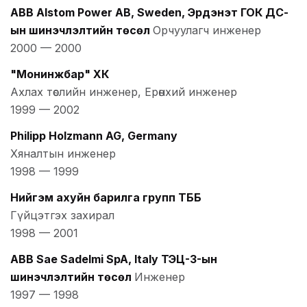
ABB Alstom Power AB, Sweden, Эрдэнэт ГОК ДС-
ын шинэчлэлтийн төсөл
Орчуулагч инженер
2000
—
2000
"Монинжбар" ХК
Ахлах төслийн инженер, Ерөнхий инженер
1999
—
2002
Philipp Holzmann AG, Germany
Хяналтын инженер
1998
—
1999
Нийгэм ахуйн барилга групп ТББ
Гүйцэтгэх захирал
1998
—
2001
ABB Sae Sadelmi SpA, Italy ТЭЦ-3-ын
шинэчлэлтийн төсөл
Инженер
1997
—
1998