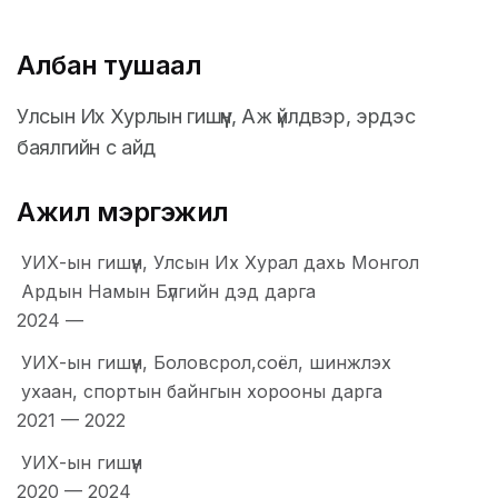
Албан тушаал
Улсын Их Хурлын гишүүн, Аж үйлдвэр, эрдэс
баялгийн с айд
Ажил мэргэжил
УИХ-ын гишүүн, Улсын Их Хурал дахь Монгол
Ардын Намын Бүлгийн дэд дарга
2024
—
УИХ-ын гишүүн, Боловсрол,соёл, шинжлэх
ухаан, спортын байнгын хорооны дарга
2021
—
2022
УИХ-ын гишүүн
2020
—
2024