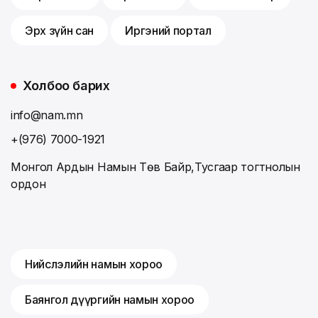
Эрх зүйн сан
Иргэний портал
Холбоо барих
info@nam.mn
+(976) 7000-1921
Монгол Ардын Намын Төв Байр,Тусгаар тогтнолын
ордон
Нийслэлийн намын хороо
Баянгол дүүргийн намын хороо