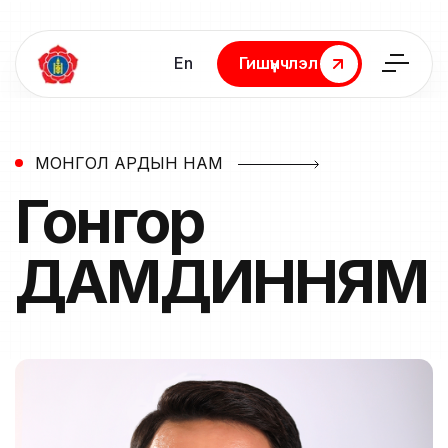
En
Гишүүнчлэл
Гишүүнчлэл
МОНГОЛ АРДЫН НАМ
Гонгор
ДАМДИННЯМ