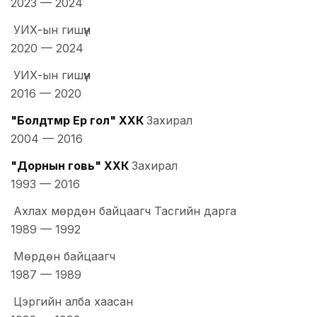
2023
—
2024
УИХ-ын гишүүн
2020
—
2024
УИХ-ын гишүүн
2016
—
2020
"Болдтөмөр Ерөө гол" ХХК
Захирал
2004
—
2016
"Дорнын говь" ХХК
Захирал
1993
—
2016
Ахлах мөрдөн байцаагч Тасгийн дарга
1989
—
1992
Мөрдөн байцаагч
1987
—
1989
Цэргийн алба хаасан