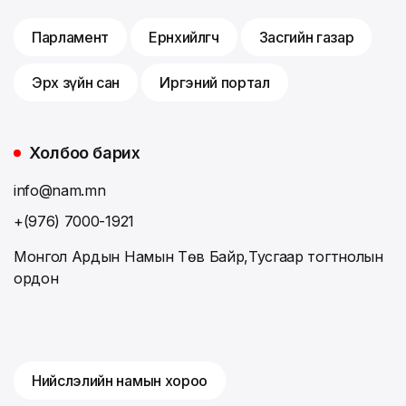
Парламент
Ерөнхийлөгч
Засгийн газар
Эрх зүйн сан
Иргэний портал
Холбоо барих
info@nam.mn
+(976) 7000-1921
Монгол Ардын Намын Төв Байр,Тусгаар тогтнолын
ордон
Нийслэлийн намын хороо