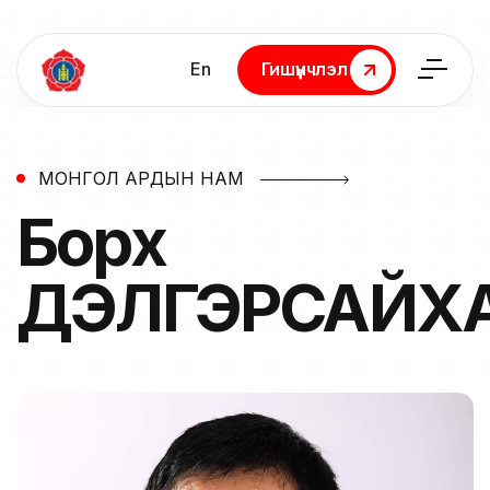
En
Гишүүнчлэл
Гишүүнчлэл
МОНГОЛ АРДЫН НАМ
Борхүү
ДЭЛГЭРСАЙХ