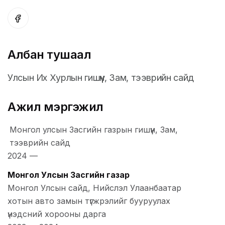
Албан тушаал
Улсын Их Хурлын гишүүн, Зам, тээврийн сайд
Ажил мэргэжил
Монгол улсын Засгийн газрын гишүүн, Зам,
тээврийн сайд
2024
—
Монгол Улсын Засгийн газар
Монгол Улсын сайд, Нийслэл Улаанбаатар
хотын авто замын түгжрэлийг бууруулах
үнэдсний хорооны дарга