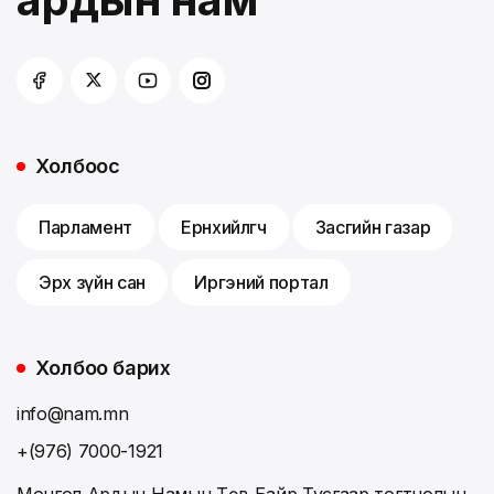
Холбоос
Парламент
Ерөнхийлөгч
Засгийн газар
Эрх зүйн сан
Иргэний портал
Холбоо барих
info@nam.mn
+(976) 7000-1921
Монгол Ардын Намын Төв Байр,Тусгаар тогтнолын