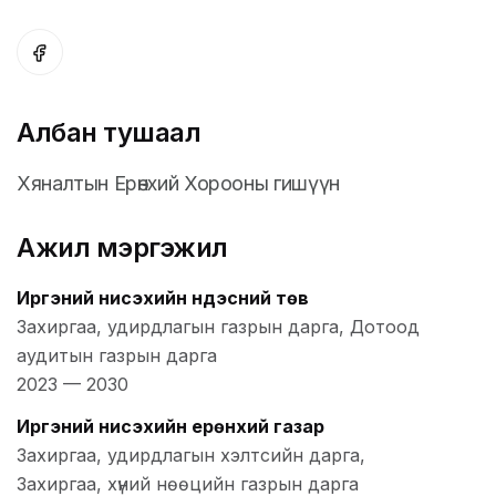
Албан тушаал
Хяналтын Ерөнхий Хорооны гишүүн
Ажил мэргэжил
Иргэний нисэхийн Үндэсний төв
Захиргаа, удирдлагын газрын дарга, Дотоод
аудитын газрын дарга
2023
—
2030
Иргэний нисэхийн ерөнхий газар
Захиргаа, удирдлагын хэлтсийн дарга,
Захиргаа, хүний нөөцийн газрын дарга