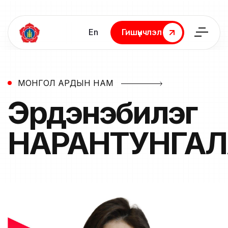
En
Гишүүнчлэл
Гишүүнчлэл
МОНГОЛ АРДЫН НАМ
Эрдэнэбилэг
НАРАНТУНГАЛ