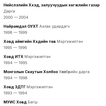
Нийслэлийн Хүүхэд, залуучуудын хөгжлийн газар
Дарга
2000
—
2004
Найрамдал ОУХТ
Ахлах удирдагч
1998
—
1999
Ховд аймгийн Хүүхдийн төв
Мэргэжилтэн
1995
—
1996
Ховд ИТХ
Мэргэжилтэн
1994
—
1995
Монголын Скаутын Холбоо
Хөтөлбөрийн дарга
1994
—
1998
Ховд ЗДТГ
Мэргэжилтэн
1993
—
1994
МУИС Ховд
Багш