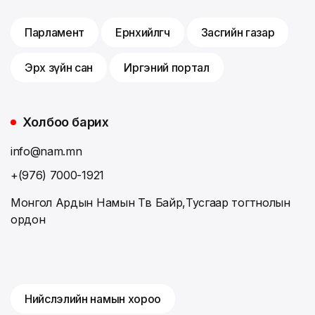
Парламент
Ерөнхийлөгч
Засгийн газар
Эрх зүйн сан
Иргэний портал
Холбоо барих
info@nam.mn
+(976) 7000-1921
Монгол Ардын Намын Төв Байр,Тусгаар тогтнолын
ордон
Нийслэлийн намын хороо