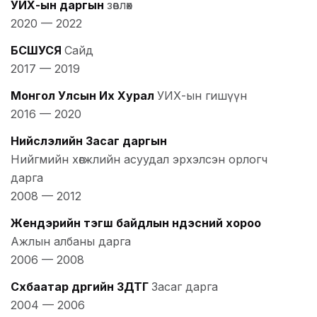
УИХ-ын даргын
зөвлөх
2020
—
2022
БСШУСЯ
Сайд
2017
—
2019
Монгол Улсын Их Хурал
УИХ-ын гишүүн
2016
—
2020
Нийслэлийн Засаг даргын
Нийгмийн хөгжлийн асуудал эрхэлсэн орлогч
дарга
2008
—
2012
Жендэрийн тэгш байдлын үндэсний хороо
Ажлын албаны дарга
2006
—
2008
Сүхбаатар дүүргийн ЗДТГ
Засаг дарга
2004
—
2006