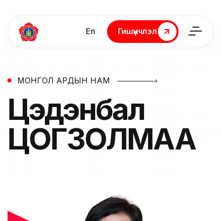
En
Гишүүнчлэл
Гишүүнчлэл
МОНГОЛ АРДЫН НАМ
Цэдэнбал
ЦОГЗОЛМАА