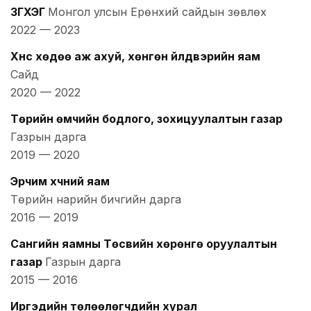
ЗГХЭГ
Монгол улсын Ерөнхий сайдын зөвлөх
2022
—
2023
Хүнс хөдөө аж ахуй, хөнгөн үйлдвэрийн яам
Сайд
2020
—
2022
Төрийн өмчийн бодлого, зохицуулалтын газар
Газрын дарга
2019
—
2020
Эрчим хүчний яам
Төрийн нарийн бичгийн дарга
2016
—
2019
Сангийн яамны Төсвийн хөрөнгө оруулалтын
газар
Газрын дарга
2015
—
2016
Иргэдийн төлөөлөгчдийн хурал