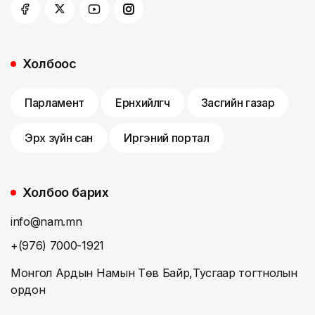
Холбоос
Парламент
Ерөнхийлөгч
Засгийн газар
Эрх зүйн сан
Иргэний портал
Холбоо барих
info@nam.mn
+(976) 7000-1921
Монгол Ардын Намын Төв Байр,Тусгаар тогтнолын
ордон