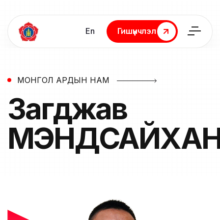
En
Гишүүнчлэл
Гишүүнчлэл
МОНГОЛ АРДЫН НАМ
Загджав
МЭНДСАЙХА