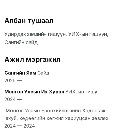
Албан тушаал
Удирдах зөвлөлийн гишүүн, УИХ-ын гишүүн,
Сангийн сайд
Ажил мэргэжил
Сангийн Яам
Сайд
2026
—
Монгол Улсын Их Хурал
УИХ-ын гишүүн
2024
—
Монгол Улсын Ерөнхийлөгчийн Хөдөө аж
ахуй, хөдөөгийн хөгжил хариуцсан зөвлөх
2024
—
2024