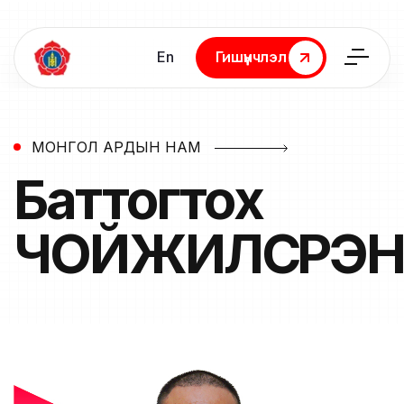
En
Гишүүнчлэл
Гишүүнчлэл
МОНГОЛ АРДЫН НАМ
Баттогтох
ЧОЙЖИЛСҮРЭ