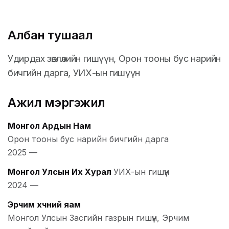
Албан тушаал
Удирдах зөвлөлийн гишүүн, Орон тооны бус нарийн
бичгийн дарга, УИХ-ын гишүүн
Ажил мэргэжил
Монгол Ардын Нам
Орон тооны бус нарийн бичгийн дарга
2025
—
Монгол Улсын Их Хурал
УИХ-ын гишүүн
2024
—
Эрчим хүчний яам
Монгол Улсын Засгийн газрын гишүүн, Эрчим