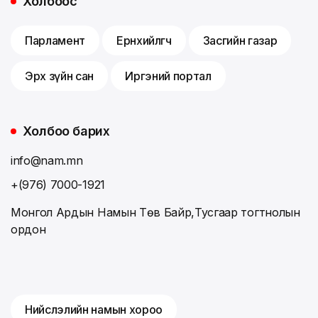
Холбоос
Парламент
Ерөнхийлөгч
Засгийн газар
Эрх зүйн сан
Иргэний портал
Холбоо барих
info@nam.mn
+(976) 7000-1921
Монгол Ардын Намын Төв Байр,Тусгаар тогтнолын
ордон
Нийслэлийн намын хороо