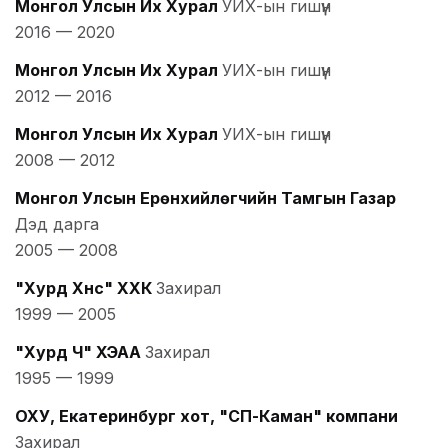
Монгол Улсын Их Хурал
УИХ-ын гишүүн
2016
—
2020
Монгол Улсын Их Хурал
УИХ-ын гишүүн
2012
—
2016
Монгол Улсын Их Хурал
УИХ-ын гишүүн
2008
—
2012
Монгол Улсын Ерөнхийлөгчийн Тамгын Газар
Дэд дарга
2005
—
2008
"Хурд Хүнс" ХХК
Захирал
1999
—
2005
"Хурд Ч" ХЭАА
Захирал
1995
—
1999
ОХУ, Екатеринбург хот, "СП-Каман" компани
Захирал