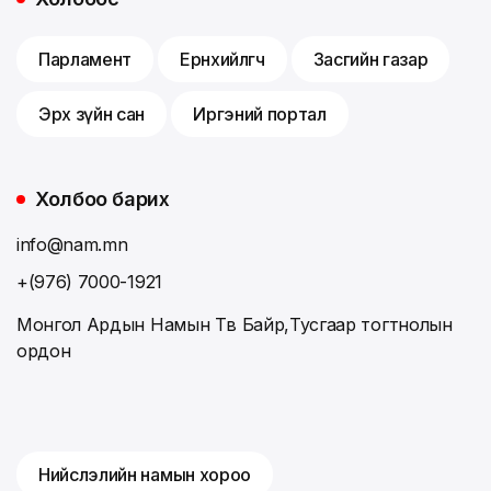
Парламент
Ерөнхийлөгч
Засгийн газар
Эрх зүйн сан
Иргэний портал
Холбоо барих
info@nam.mn
+(976) 7000-1921
Монгол Ардын Намын Төв Байр,Тусгаар тогтнолын
ордон
Нийслэлийн намын хороо