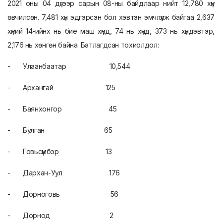
2021 оны 04 дүгээр сарын 08-ны байдлаар нийт 12,780 хүн
өвчилсөн. 7,481 хүн эдгэрсэн бол хэвтэн эмчлүүлж байгаа 2,637
хүний 14-ийнх нь бие маш хүнд, 74 нь хүнд, 373 нь хүндэвтэр,
2,176 нь хөнгөн байна. Батлагдсан тохиолдол:
- Улаанбаатар 10,544
- Архангай 125
- Баянхонгор 45
- Булган 65
- Говьсүмбэр 13
- Дархан-Уул 176
- Дорноговь 56
- Дорнод 2