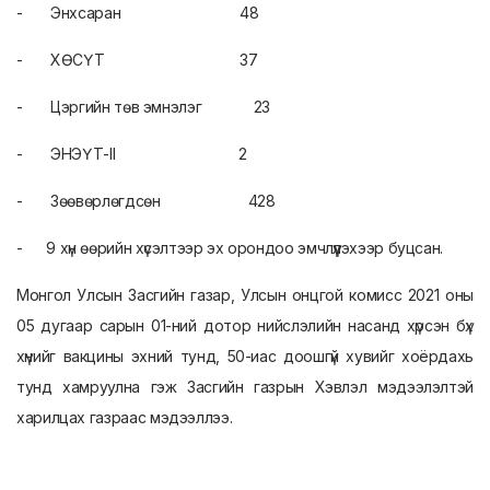
- Энхсаран 48
- ХӨСҮТ 37
- Цэргийн төв эмнэлэг 23
- ЭНЭҮТ-II 2
- Зөөвөрлөгдсөн 428
- 9 хүн өөрийн хүсэлтээр эх орондоо эмчлүүлэхээр буцсан.
Монгол Улсын Засгийн газар, Улсын онцгой комисс 2021 оны
05 дугаар сарын 01-ний дотор нийслэлийн насанд хүрсэн бүх
хүнийг вакцины эхний тунд, 50-иас доошгүй хувийг хоёрдахь
тунд хамруулна гэж Засгийн газрын Хэвлэл мэдээлэлтэй
харилцах газраас мэдээллээ.