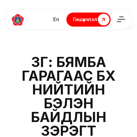
En
Гишүүнчлэл
Гишүүнчлэл
ЗГ: БЯМБА
ГАРАГААС БҮХ
НИЙТИЙН
БЭЛЭН
БАЙДЛЫН
ЗЭРЭГТ