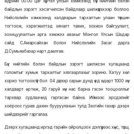
өдрийн 00.00 цаг хүртэл улсын хэмжээнд бүх нийтийн бэлэн
байдлын зэрэгт хэсэгчилсэн байдлаар шилжүүлэхээр боллоо.
Нийслэлийн хэмжээнд халдварын тархалтын улаан түвшин
тогтоож, хэрэгжилтэд хяналт тавих, зохион байгуулалт,
зохицуулалтын арга хэмжээ авахыг Монгол Улсын Шадар
сайд С.Амарсайхан болон Нийслэлийн Засаг дарга
Д.Сумъяабазар нарт даалгав.
Бүх нийтийн бэлэн байдлын зэрэгт шилжсэн хугацаанд
голомтыг хумьж тархалтыг хязгаарлахыг зорино. Хатуу хөл
хорио тогтоохгүй бол 04 дүгээр сарын дунд үед өдөрт 1000 хүн
халдварт өртөж, 20 гаруй хүн нас барна гэсэн тооцооллыг
тархвар судлаачид гаргасан байна. Иймээс эрсдэлийг
хоёроос гурав дахин бууруулахын тулд Засгийн газар дээрх
шийдвэрийг гаргалаа.
Дээрх хугацаанд иргэд гэрийн ойролцоох дэлгүүрээс хүнс, түлш,