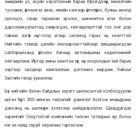
зөөврийн ус, ахуйн хэрэглээний бараа бүтээгдэхүүн, эмнэлгийн
тусламж, үйлчилгээ авах, эмийн сангаар үйлчлүүлэх, буяны ажилд
оролцох, газар тариалан эрхлэх, шинжилгээ өгөх болон
дархлаажуулалтад хамрагдах, хязгаарлалттай тоо /нэг дор
таваас ихгүй хүн/-гоор агаар салхинд гарах нь нээлттэй.
Нийтийн тээвэр цагийн хязгаарлалттайгаар зөвшөөрөгдсөн
салбарынханд үйлчлэх бөгөөд автомашины хөдөлгөөнийг
хязгаарлана. Иргэд амны хаалтаа зүүх, хүн хоорондын зай барих
зэргээр халдвар хамгааллын дэглэмээ мөрдөж байхыг
Засгийн газар уриаллаа.
Бүх нийтийн бэлэн байдлын зэрэгт шилжсэнтэй холбогдуулан
иргэн бүрт 300 мянган төгрөгийг дэмжлэг болгож өнөөдрөөс
дансанд нь шилжүүлж эхлэхээр шийдвэрлэлээ. Шаардагдах
хөрөнгийг Оюутолгой компанийн төлсөн татварын өр болох
нэг их наяд гаруй төгрөгөөс гаргах юм.