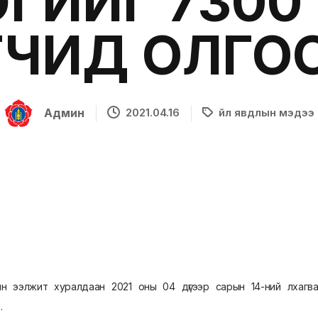
ГИЙГ 7300
ЧИД ОЛГО
Админ
2021.04.16
Үйл явдлын мэдээ
ын ээлжит хуралдаан 2021 оны 04 дүгээр сарын 14-ний лхагв
.