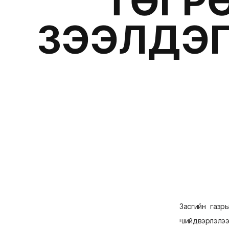
ТӨГРӨ
ЗЭЭЛДЭГ
Засгийн газр
шийдвэрлэлээ