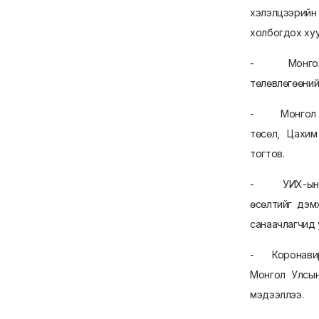
хэлэлцээрийн 
холбогдох ху
- Монгол Улс
төлөвлөгөөний
- Монгол Улс
төсөл, Цахим 
тогтов.
- УИХ-ын гишү
өсөлтийг дэм
санаачлагчид 
- Коронавиру
Монгол Улсын
мэдээллээ.