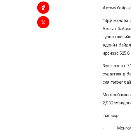
Ажлын байрыг
“Эрүүл мэндээ
Ажлын байрыг 
гурван жилийн 
өдрийн байдла
ирснээс 525.6
Зээл авсан 7,
судалгаанд ба
сая төгрөг бай
Монголбанкны 
2,982 зээлдэгч
Товчоор
- Монгол Улс