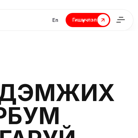
Гишүүнчлэл
En
Гишүүнчлэл
Г ДЭМЖИХ
ЭРБУМ