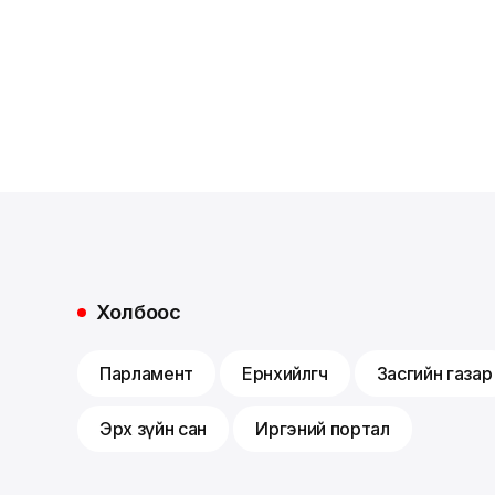
Холбоос
Парламент
Ерөнхийлөгч
Засгийн газар
Эрх зүйн сан
Иргэний портал