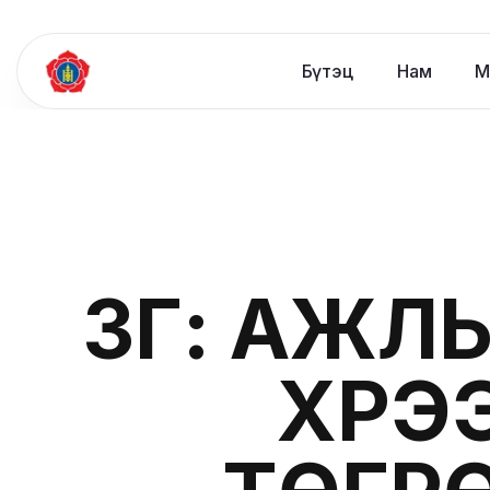
Бүтэц
Нам
М
ЗГ: АЖЛ
ХҮРЭ