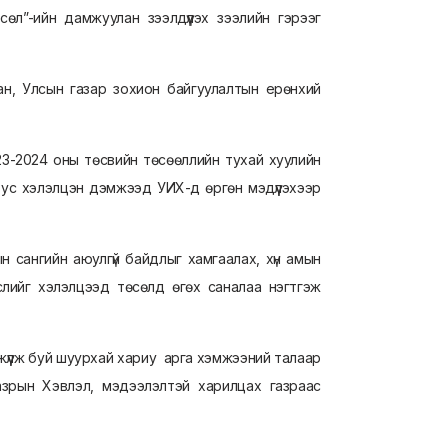
сөл”-ийн дамжуулан зээлдүүлэх зээлийн гэрээг
, Улсын газар зохион байгуулалтын ерөнхий
-2024 оны төсвийн төсөөллийн тухай хуулийн
тус хэлэлцэн дэмжээд УИХ-д өргөн мэдүүлэхээр
 сангийн аюулгүй байдлыг хамгаалах, хүн амын
лийг хэлэлцээд төсөлд өгөх саналаа нэгтгэж
үлж буй шуурхай хариу арга хэмжээний талаар
зрын Хэвлэл, мэдээлэлтэй харилцах газраас