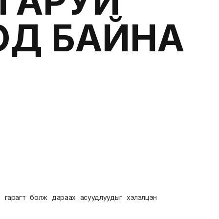
 ГАРУЙ
ОД БАЙНА
а гарагт болж дараах асуудлуудыг хэлэлцэн