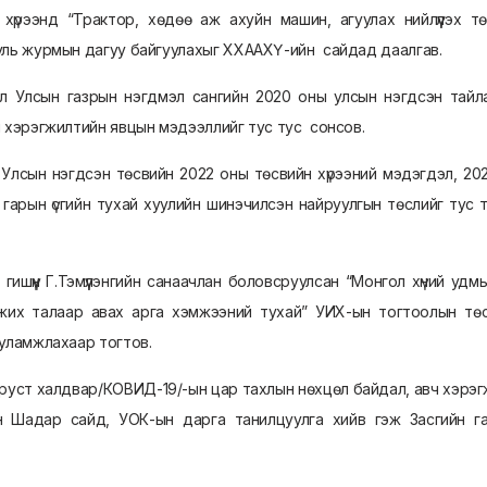
хүрээнд “Трактор, хөдөө аж ахуйн машин, агуулах нийлүүлэх тө
уль журмын дагуу байгуулахыг ХХААХҮ-ийн сайдад даалгав.
ын газрын нэгдмэл сангийн 2020 оны улсын нэгдсэн тайлан
 хэрэгжилтийн явцын мэдээллийг тус тус сонсов.
ын нэгдсэн төсвийн 2022 оны төсвийн хүрээний мэдэгдэл, 2023
гарын үсгийн тухай хуулийн шинэчилсэн найруулгын төслийг тус 
үн Г.Тэмүүлэнгийн санаачлан боловсруулсан “Монгол хүний удмын
жих талаар авах арга хэмжээний тухай” УИХ-ын тогтоолын төс
уламжлахаар тогтов.
ст халдвар/КОВИД-19/-ын цар тахлын нөхцөл байдал, авч хэрэгжү
 Шадар сайд, УОК-ын дарга танилцуулга хийв гэж Засгийн га