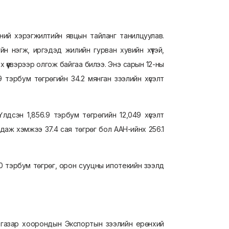
-ний хэрэгжилтийн явцын тайланг танилцуулав.
н нэгж, иргэдэд жилийн гурван хувийн хүүтэй,
х үүсвэрээр олгож байгаа билээ. Энэ сарын 12-ны
 тэрбум төгрөгийн 34.2 мянган зээлийн хүсэлт
Үлдсэн 1,856.9 тэрбум төгрөгийн 12,049 хүсэлт
даж хэмжээ 37.4 сая төгрөг бол ААН-ийнх 256.1
.0 тэрбум төгрөг, орон сууцны ипотекийн зээлд
газар хоорондын Экспортын зээлийн ерөнхий