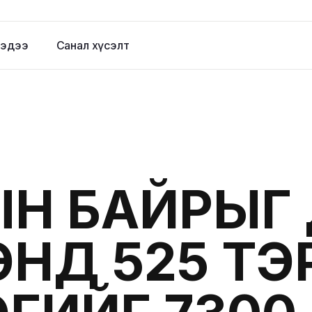
эдээ
Санал хүсэлт
ЫН БАЙРЫ
ЭНД 525 Т