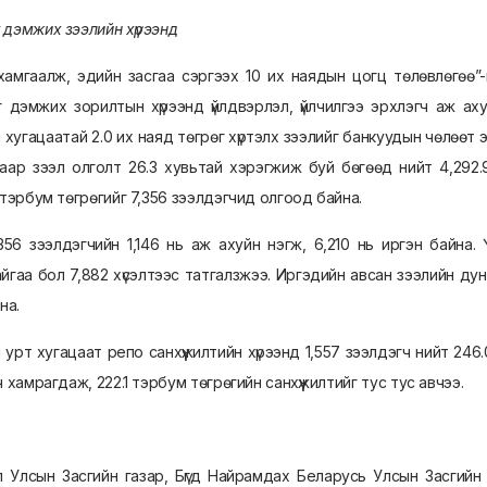
 дэмжих зээлийн хүрээнд
 хамгаалж, эдийн засгаа сэргээх 10 их наядын цогц төлөвлөгөө”
дэмжих зорилтын хүрээнд үйлдвэрлэл, үйлчилгээ эрхлэгч аж ахуй
хугацаатай 2.0 их наяд төгрөг хүртэлх зээлийг банкуудын чөлөөт э
ар зээл олголт 26.3 хувьтай хэрэгжиж буй бөгөөд нийт 4,292.9
 тэрбум төгрөгийг 7,356 зээлдэгчид олгоод байна.
356 зээлдэгчийн 1,146 нь аж ахуйн нэгж, 6,210 нь иргэн байна. 
йгаа бол 7,882 хүсэлтээс татгалзжээ. Иргэдийн авсан зээлийн дун
на.
урт хугацаат репо санхүүжилтийн хүрээнд 1,557 зээлдэгч нийт 246
 хамрагдаж, 222.1 тэрбум төгрөгийн санхүүжилтийг тус тус авчээ.
ын Засгийн газар, Бүгд Найрамдах Беларусь Улсын Засгийн 