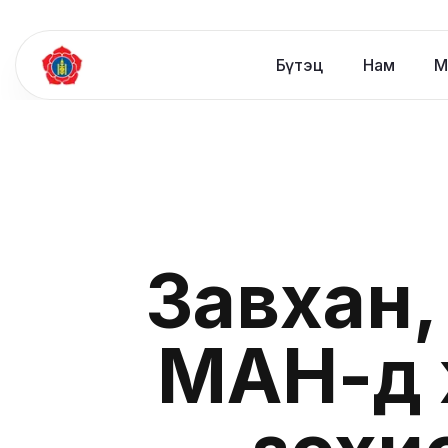
Бүтэц
Нам
М
Завхан, 
МАН-д 