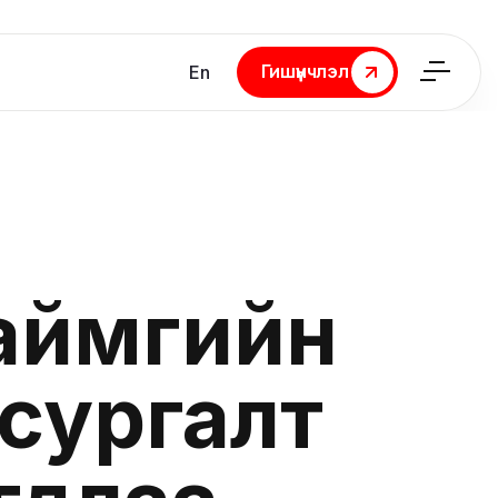
Гишүүнчлэл
En
Гишүүнчлэл
л аймгийн
сургалт