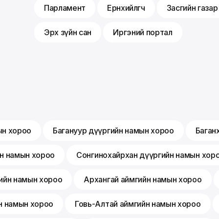
Парламент
Ерөнхийлөгч
Засгийн газар
Эрх зүйн сан
Иргэний портал
ын хороо
Багануур дүүргийн намын хороо
Баган
йн намын хороо
Сонгинохайрхан дүүргийн намын хор
ийн намын хороо
Архангай аймгийн намын хороо
н намын хороо
Говь-Алтай аймгийн намын хороо