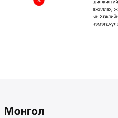
шилжилтийг
ажиллах, ж
ын Хөгжлий
нэмэгдүүлэ
Монгол