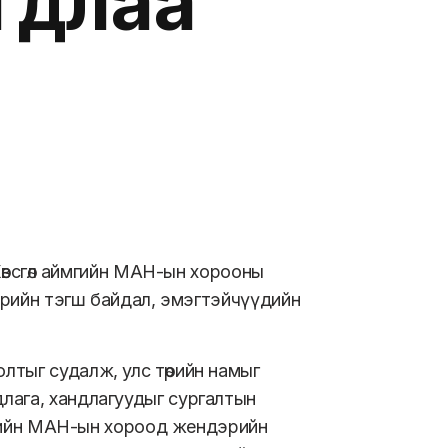
гдлаа
 Хөвсгөл аймгийн МАН-ын хорооны
дэрийн тэгш байдал, эмэгтэйчүүдийн
лтыг судалж, улс төрийн намыг
лага, хандлагуудыг сургалтын
ймгийн МАН-ын хороод жендэрийн