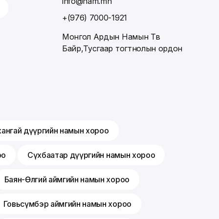
info@nam.mn
+(976) 7000-1921
Монгол Ардын Намын Төв
Байр,Тусгаар тогтнолын ордон
хангай дүүргийн намын хороо
оо
Сүхбаатар дүүргийн намын хороо
Баян-Өлгий аймгийн намын хороо
Говьсүмбэр аймгийн намын хороо