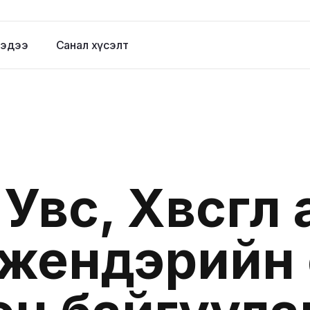
эдээ
Санал хүсэлт
Увс, Хөвсгө
жендэрийн 