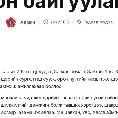
он байгуула
Админ
2022.11.16
Гадаад мэдээ
 сарын 7, 8-ны өдрүүдэд Завхан аймагт Завхан, Увс,
д жендэрийн сургалтад сууж, орон нутгийн намын жен
дэмжиж ажиллахаар боллоо.
манлайлагчид жендэрийн талаарх орчин үеийн ойлго
шилжилтийг дэмжигч болж төлөвших хэрэгцээ, шаард
 аргаар эзэмшиж авлаа. Мөн Завхан, Увс, Хөвсгөл а