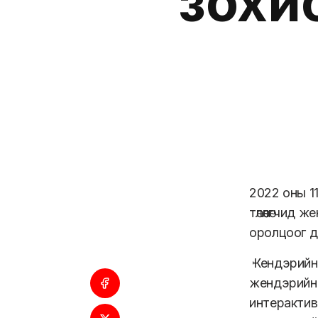
зохи
2022 оны 11
төлөөлөгчи
оролцоог 
Жендэрийн 
жендэрийн 
интерактив