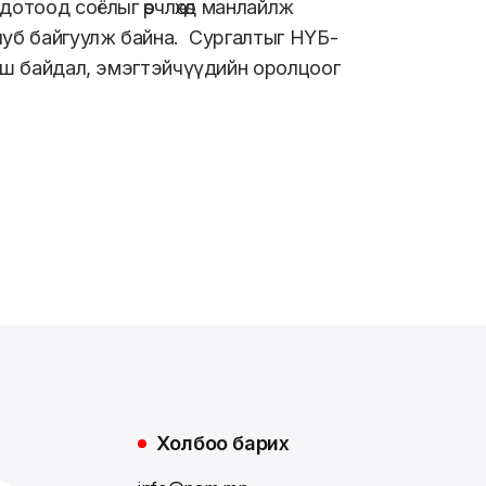
отоод соёлыг өөрчлөхөд манлайлж
луб байгуулж байна. Сургалтыг НҮБ-
эгш байдал, эмэгтэйчүүдийн оролцоог
Холбоо барих