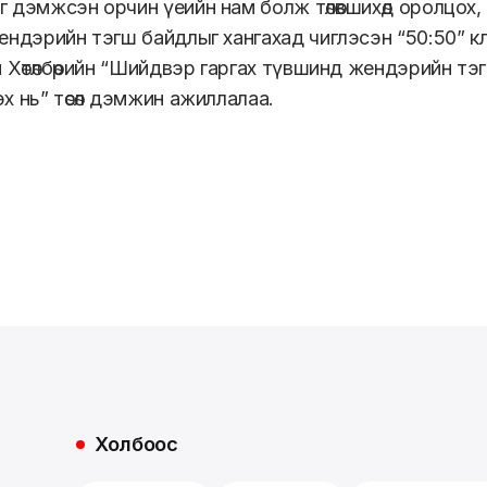
 дэмжсэн орчин үеийн нам болж төлөвшихөд оролцох, д
ендэрийн тэгш байдлыг хангахад чиглэсэн “50:50” к
н Хөтөлбөрийн “Шийдвэр гаргах түвшинд жендэрийн т
х нь” төсөл дэмжин ажиллалаа.
Холбоос