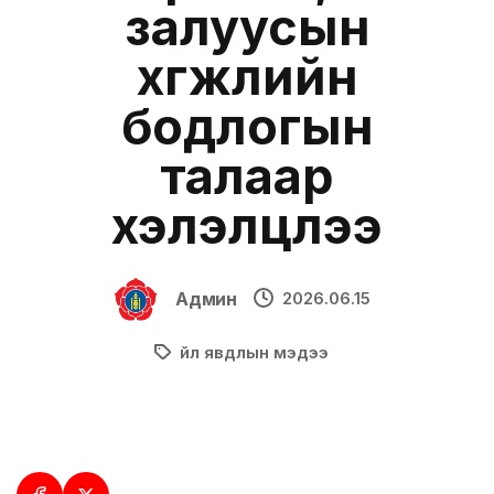
залуусын
хөгжлийн
бодлогын
талаар
хэлэлцлээ
Админ
2026.06.15
Үйл явдлын мэдээ