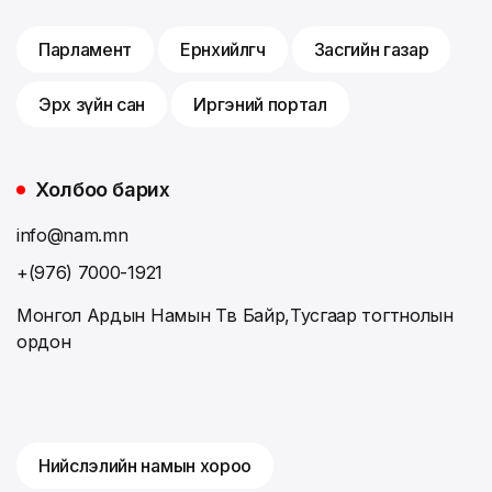
Парламент
Ерөнхийлөгч
Засгийн газар
Эрх зүйн сан
Иргэний портал
Холбоо барих
info@nam.mn
+(976) 7000-1921
Монгол Ардын Намын Төв Байр,Тусгаар тогтнолын
ордон
Нийслэлийн намын хороо