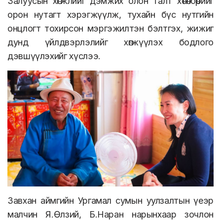
Залуусын хөгжлийг дэмжих олон талт хөтөлбөрийг
орон нутагт хэрэгжүүлж, тухайн бүс нутгийн
онцлогт тохирсон мэргэжилтэн бэлтгэх, жижиг
дунд үйлдвэрлэлийг хөгжүүлэх бодлого
дэвшүүлэхийг хүслээ.
Завхан аймгийн Ургамал сумын уулзалтын үеэр
малчин Я.Өлзий, Б.Наран нарынхаар зочлон