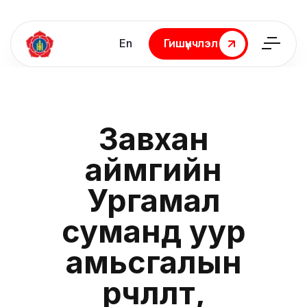
En
Гишүүнчлэл
Гишүүнчлэл
Завхан
аймгийн
Ургамал
суманд уур
амьсгалын
өөрчлөлт,