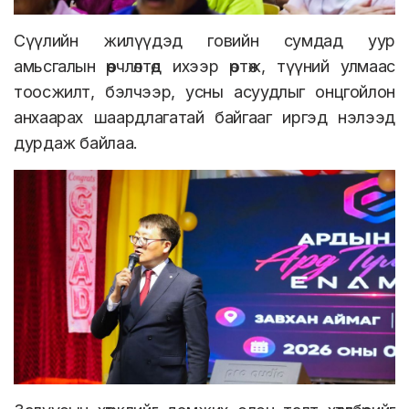
Сүүлийн жилүүдэд говийн сумдад уур
амьсгалын өөрчлөлтөд ихээр өртөж, түүний улмаас
тоосжилт, бэлчээр, усны асуудлыг онцгойлон
анхаарах шаардлагатай байгааг иргэд нэлээд
дурдаж байлаа.