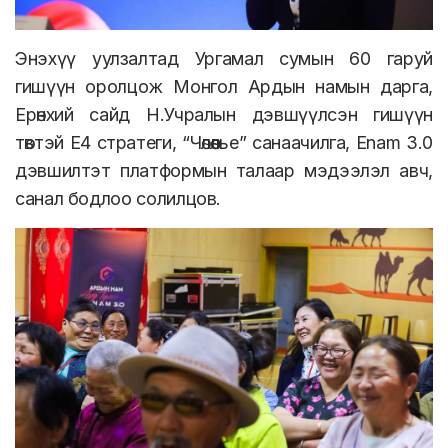
Энэхүү уулзалтад Ургамал сумын 60 гаруй
гишүүн оролцож Монгол Ардын намын дарга,
Ерөнхий сайд Н.Учралын дэвшүүлсэн гишүүн
төвтэй Е4 стратеги, “Чөлөөлье” санаачилга, Enam 3.0
дэвшилтэт платформын талаар мэдээлэл авч,
санал бодлоо солилцов.