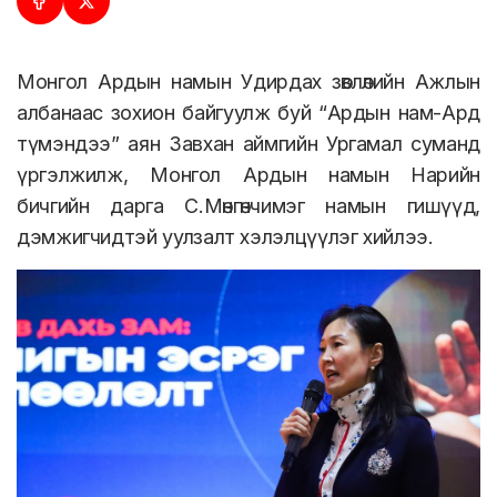
Монгол Ардын намын Удирдах зөвлөлийн Ажлын
албанаас зохион байгуулж буй “Ардын нам-Ард
түмэндээ” аян Завхан аймгийн Ургамал суманд
үргэлжилж, Монгол Ардын намын Нарийн
бичгийн дарга С.Мөнгөнчимэг намын гишүүд,
дэмжигчидтэй уулзалт хэлэлцүүлэг хийлээ.