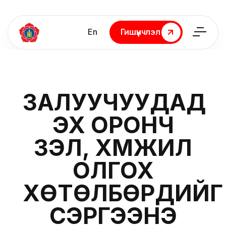
En
Гишүүнчлэл
Гишүүнчлэл
ЗАЛУУЧУУДАД
ЭХ ОРОНЧ
ҮЗЭЛ, ХҮМҮҮЖИЛ
ОЛГОХ
ХӨТӨЛБӨРҮҮДИЙГ
СЭРГЭЭНЭ