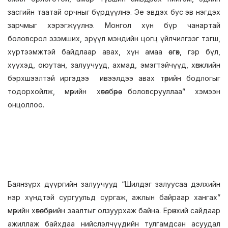
засгийн таатай орчныг бүрдүүлнэ. Эе эвдэх бус эв нэгдэх
зарчмыг хэрэгжүүлнэ. Монгол хүн бүр чанартай
боловсрол эзэмших, эрүүл мэндийн цогц үйлчилгээг тэгш,
хүртээмжтэй байдлаар авах, хүн амаа өсгөх, гэр бүл,
хүүхэд, оюутан, залуучууд, ахмад, эмэгтэйчүүд, хөгжлийн
бэрхшээлтэй иргэдээ ивээлдээ авах төрийн бодлогыг
тодорхойлж, мөрийн хөтөлбөрөө боловсрууллаа” хэмээн
онцоллоо.
Баянзүрх дүүргийн залуучууд “Шилдэг залуусаа дэлхийн
нэр хүндтэй сургуульд сургаж, ажлын байраар хангах”
мөрийн хөтөлбөрийн заалтыг олзуурхаж байна. Ерөнхий сайдаар
ажиллаж байхдаа нийслэлчүүдийн тулгамдсан асуудал