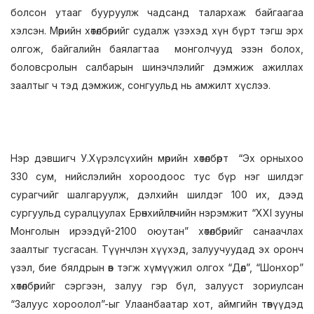
болсон утааг бууруулж чадсанд талархаж байгаагаа
хэлсэн. Мөрийн хөтөлбөрийг судалж үзэхэд хүн бүрт тэгш эрх
олгож, байгалийн баялагтаа монголчууд эзэн болох,
боловсролын салбарын шинэчлэлийг дэмжиж ажиллах
заалтыг ч тэд дэмжиж, сонгуульд нь амжилт хүслээ.
Нэр дэвшигч У.Хүрэлсүхийн мөрийн хөтөлбөрт “Эх орныхоо
330 сум, нийслэлийн хороодоос тус бүр нэг шилдэг
сурагчийг шалгаруулж, дэлхийн шилдэг 100 их, дээд
сургуульд суралцуулах Ерөнхийлөгчийн нэрэмжит “XXI зууны
Монголын ирээдүй-2100 оюутан” хөтөлбөрийг санаачлах
заалтыг тусгасан. Түүнчлэн хүүхэд, залуучуудад эх оронч
үзэл, бие бялдрын өв тэгж хүмүүжил олгох “Дөл”, “Шонхор”
хөтөлбөрийг сэргээн, залуу гэр бүл, залууст зориулсан
“Залуус хороолол”-ыг Улаанбаатар хот, аймгийн төвүүдэд