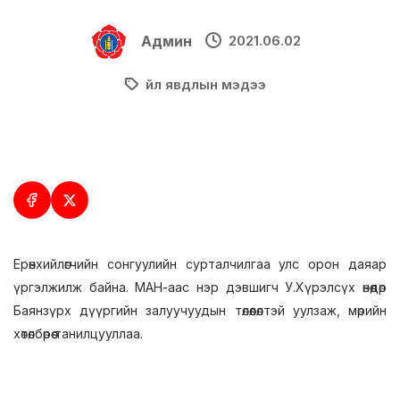
Админ
2021.06.02
Үйл явдлын мэдээ
Ерөнхийлөгчийн сонгуулийн сурталчилгаа улс орон даяар
үргэлжилж байна. МАН-аас нэр дэвшигч У.Хүрэлсүх өнөөдөр
Баянзүрх дүүргийн залуучуудын төлөөлөлтэй уулзаж, мөрийн
хөтөлбөрөө танилцууллаа.