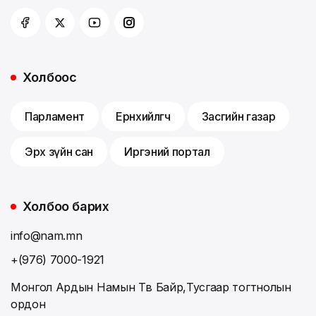
Холбоос
Парламент
Ерөнхийлөгч
Засгийн газар
Эрх зүйн сан
Иргэний портал
Холбоо барих
info@nam.mn
+(976) 7000-1921
Монгол Ардын Намын Төв Байр,Тусгаар тогтнолын
ордон