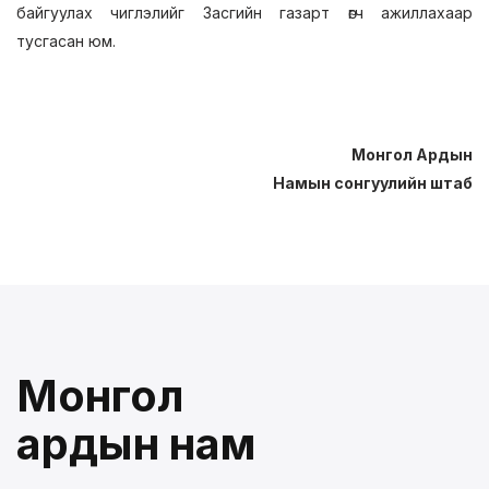
байгуулах чиглэлийг Засгийн газарт өгч ажиллахаар
тусгасан юм.
Монгол Ардын
Намын сонгуулийн штаб
Монгол
ардын нам