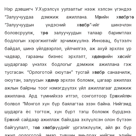
Нэр дэвшигч У.Хүрэлсүх уулзалтыг нээж хэлсэн үгэндээ
“Залуучуудаа дэмжиж ажиллана. Мөрийн хөтөлбөртөө
“Залуучуудын үндэсний хөтөлбөр”-ийг шинэчлэн
боловсруулж, төрөөс залуучуудын талаар баримтлах
бодлогын хэрэгжилтийг эрчимжүүлнэ. Инновац, бүтээлч
байдал, шинэ үйлдвэрлэл, үйлчилгээ, аж ахуй эрхлэх ур
чадвар, гарааны бизнес эрхлэлт, хөдөлмөрийн хөлсийг
шударгаар үнэлэх бодлогыг дэмжиж ажиллана гэж
тусгасан. “Орлоготой оюутан” тусгай хөтөлбөр санаачилж,
оюутан, залуусын хөдөлмөр эрхлэх боломж, цагаар ажиллах
ажлын байрны тоог нэмэгдүүлэх үйл ажиллагааг дэмжиж
ажиллана. Ард түмнийхээ итгэл, сонголтоор Ерөнхийлөгч
болвол “Монгол хүн бүр баялагтаа эзэн байна. Нийгэмд
шударга ёс тогтож, хүн бүрт тэгш боломж бүрдэнэ.
Ерөнхий сайдаар ажиллаж байхдаа эхлүүлсэн олон бүтээн
байгуулалт, төсөл хөтөлбөрүүдийг үргэлжлүүлж, айл өрх бүр
ажил орлоготой, амар түвшин амьдрах нийгэм, эдийн