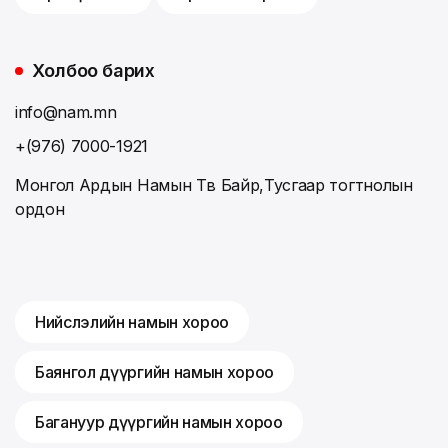
Холбоо барих
info@nam.mn
+(976) 7000-1921
Монгол Ардын Намын Төв Байр,Тусгаар тогтнолын
ордон
Нийслэлийн намын хороо
Баянгол дүүргийн намын хороо
Багануур дүүргийн намын хороо