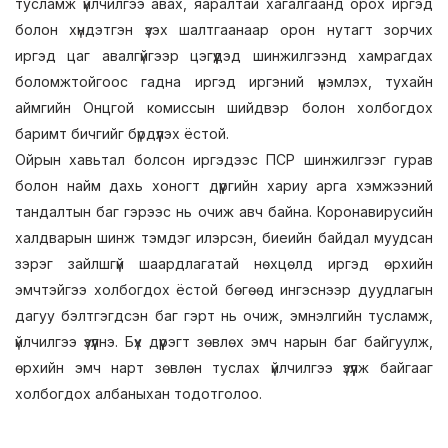
тусламж үйлчилгээ авах, яаралтай хагалгаанд орох иргэд
болон хүндэтгэн үзэх шалтгаанаар орон нутагт зорчих
иргэд цаг авалгүйгээр цэгүүдэд шинжилгээнд хамрагдах
боломжтойгоос гадна иргэд иргэний үнэмлэх, тухайн
аймгийн Онцгой комиссын шийдвэр болон холбогдох
баримт бичгийг бүрдүүлэх ёстой.
Ойрын хавьтал болсон иргэдээс ПСР шинжилгээг гурав
болон найм дахь хоногт дүүргийн хариу арга хэмжээний
тандалтын баг гэрээс нь очиж авч байна. Коронавирусийн
халдварын шинж тэмдэг илэрсэн, биеийн байдал муудсан
зэрэг зайлшгүй шаардлагатай нөхцөлд иргэд өрхийн
эмчтэйгээ холбогдох ёстой бөгөөд ингэснээр дуудлагын
дагуу бэлтгэгдсэн баг гэрт нь очиж, эмнэлгийн тусламж,
үйлчилгээ үзүүлнэ. Бүх дүүрэгт зөвлөх эмч нарын баг байгуулж,
өрхийн эмч нарт зөвлөн туслах үйлчилгээ үзүүлж байгааг
холбогдох албаныхан тодотголоо.