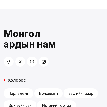
Монгол
ардын нам
Холбоос
Парламент
Ерөнхийлөгч
Засгийн газар
Эрх зүйн сан
Иргэний портал