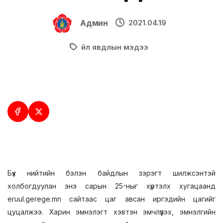
Админ
2021.04.19
Үйл явдлын мэдээ
Бүх нийтийн бэлэн байдлын зэрэгт шилжсэнтэй
холбогдуулан энэ сарын 25-ныг хүртэлх хугацаанд
eruul.gerege.mn сайтаас цаг авсан иргэдийн цагийг
цуцалжээ. Харин эмнэлэгт хэвтэн эмчлүүлэх, эмнэлгийн