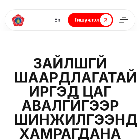
En
Гишүүнчлэл
Гишүүнчлэл
ЗАЙЛШГҮЙ
ШААРДЛАГАТАЙ
ИРГЭД ЦАГ
АВАЛГҮЙГЭЭР
ШИНЖИЛГЭЭНД
ХАМРАГДАНА