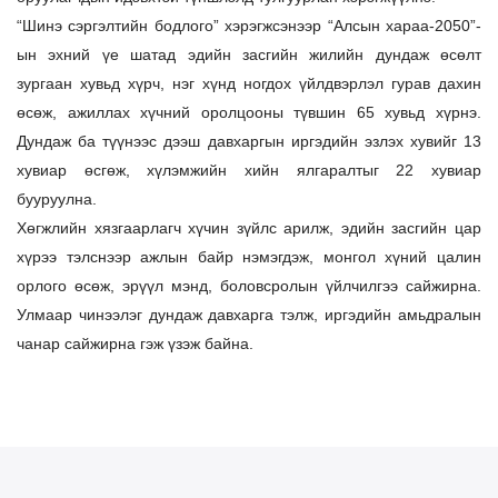
“Шинэ сэргэлтийн бодлого” хэрэгжсэнээр “Алсын хараа-2050”-
ын эхний үе шатад эдийн засгийн жилийн дундаж өсөлт
зургаан хувьд хүрч, нэг хүнд ногдох үйлдвэрлэл гурав дахин
өсөж, ажиллах хүчний оролцооны түвшин 65 хувьд хүрнэ.
Дундаж ба түүнээс дээш давхаргын иргэдийн эзлэх хувийг 13
хувиар өсгөж, хүлэмжийн хийн ялгаралтыг 22 хувиар
бууруулна.
Хөгжлийн хязгаарлагч хүчин зүйлс арилж, эдийн засгийн цар
хүрээ тэлснээр ажлын байр нэмэгдэж, монгол хүний цалин
орлого өсөж, эрүүл мэнд, боловсролын үйлчилгээ сайжирна.
Улмаар чинээлэг дундаж давхарга тэлж, иргэдийн амьдралын
чанар сайжирна гэж үзэж байна.