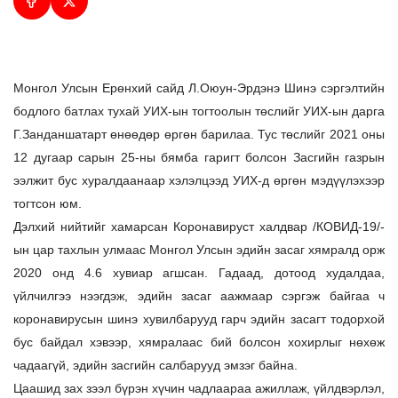
Монгол Улсын Ерөнхий сайд Л.Оюун-Эрдэнэ Шинэ сэргэлтийн
бодлого батлах тухай УИХ-ын тогтоолын төслийг УИХ-ын дарга
Г.Занданшатарт өнөөдөр өргөн барилаа. Тус төслийг 2021 оны
12 дугаар сарын 25-ны бямба гаригт болсон Засгийн газрын
ээлжит бус хуралдаанаар хэлэлцээд УИХ-д өргөн мэдүүлэхээр
тогтсон юм.
Дэлхий нийтийг хамарсан Коронавируст халдвар /КОВИД-19/-
ын цар тахлын улмаас Монгол Улсын эдийн засаг хямралд орж
2020 онд 4.6 хувиар агшсан. Гадаад, дотоод худалдаа,
үйлчилгээ нээгдэж, эдийн засаг аажмаар сэргэж байгаа ч
коронавирусын шинэ хувилбарууд гарч эдийн засагт тодорхой
бус байдал хэвээр, хямралаас бий болсон хохирлыг нөхөж
чадаагүй, эдийн засгийн салбарууд эмзэг байна.
Цаашид зах зээл бүрэн хүчин чадлаараа ажиллаж, үйлдвэрлэл,