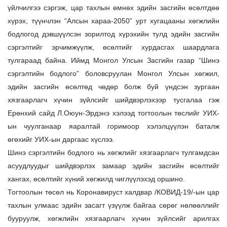
үйлчилгээ сэргэж, цар тахлын өмнөх эдийн засгийн өсөлтдөө
хүрэх, түүнчлэн “Алсын хараа-2050” урт хугацааны хөгжлийн
бодлогод дэвшүүлсэн зорилтод хүрэхийн тулд эдийн засгийн
сэргэлтийг эрчимжүүлж, өсөлтийг хурдасгах шаардлага
тулгараад байна. Иймд Монгол Улсын Засгийн газар “Шинэ
сэргэлтийн бодлого” боловсруулан Монгол Улсын хөгжил,
эдийн засгийн өсөлтөд чөдөр болж буй үндсэн зургаан
хязгаарлагч хүчин зүйлсийг шийдвэрлэхээр тусгалаа гэж
Ерөнхий сайд Л.Оюун-Эрдэнэ хэлээд тогтоолын төслийг УИХ-
ын чуулганаар яаралтай горимоор хэлэлцүүлэн баталж
өгөхийг УИХ-ын даргаас хүслээ.
Шинэ сэргэлтийн бодлого нь хөгжлийг хязгаарлагч тулгамдсан
асуудлуудыг шийдвэрлэх замаар эдийн засгийн өсөлтийг
хангах, өсөлтийг хүний хөгжилд чиглүүлэхэд оршино.
Тогтоолын төсөл нь Коронавируст халдвар /КОВИД-19/-ын цар
тахлын улмаас эдийн засагт үзүүлж байгаа сөрөг нөлөөллийг
бууруулж, хөгжлийн хязгаарлагч хүчин зүйлсийг арилгах