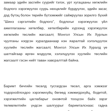
замаар эдийн засгийн суурийг тэлэх, урт хугацааны хөгжлийн
бодлого хэрэгжүүлэх суурь нөхцөлийг бүрдүүлэх, эдийн засаг,
дэд бүтэц болон төрийн бүтээмжийг сайжруулах зорилго бүхий
“Шинэ сэргэлтийн бодлого”, бодлогыг хэрэгжүүлэх үйл
ажиллагааны хөтөлбөр, хөтөлбөрийн хүрээнд хэрэгжүүлэх
хөгжлийн төслийн жагсаалт, Монгол Улсын Их Хурлын
чуулганы нэгдсэн хуралдаанаар нэн яаралтай хэлэлцүүлэх
хуулийн төслийн жагсаалт, Монгол Улсын Их Хуралд үе
шаттайгаар өргөн мэдүүлж, хэлэлцүүлэх хуулийн төслийн
жагсаалт гэсэн нийт таван хавсралттай байна.
Баримт бичгийн төсөлд тусгагдсан төсөл, арга хэмжээг
тодорхойлохдоо хэрэгжихүйц бөгөөд хэмжигдэхүйц, бодитой,
хэрэгжилтийн цаглабарыг оновчтой тооцсон байх зэрэг
төлөвлөлтийн үндсэн шалгуурыг баримталснаас гадна