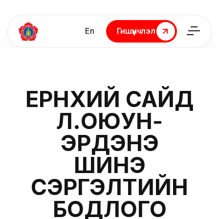
En
Гишүүнчлэл
Гишүүнчлэл
ЕРӨНХИЙ САЙД
Л.ОЮУН-
ЭРДЭНЭ
ШИНЭ
СЭРГЭЛТИЙН
БОДЛОГО