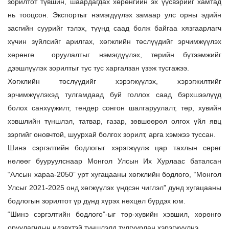
зорилтот түвшин, шаардагдах хөрөнгийн эх үүсвэрийг хамтад
нь тооцсон. Экспортыг нэмэгдүүлэх замаар улс орны эдийн
засгийн суурийг тэлэх, түүнд саад болж байгаа хязгаарлагч
хүчин зүйлсийг арилгах, хөгжлийн төслүүдийг эрчимжүүлэх
хөрөнгө оруулалтыг нэмэгдүүлэх, төрийн бүтээмжийг
дээшлүүлэх зорилтыг тус тус харгалзан үзэж тусгажээ.
Хөгжлийн төслүүдийг хэрэгжүүлэх, хэрэгжилтийг
эрчимжүүлэхэд тулгамдаад буй голлох саад бэрхшээлүүд
болох санхүүжилт, тендер сонгон шалгаруулалт, төр, хувийн
хэвшлийн түншлэл, татвар, газар, зөвшөөрөл олгох үйл явц
зэргийг оновчтой, шуурхай болгох зорилт, арга хэмжээ туссан.
Шинэ сэргэлтийн бодлогыг хэрэгжүүлж цар тахлын сөрөг
нөлөөг бууруулснаар Монгол Улсын Их Хурлаас баталсан
“Алсын хараа-2050” урт хугацааны хөгжлийн бодлого, “Монгол
Улсыг 2021-2025 онд хөгжүүлэх үндсэн чиглэл” дунд хугацааны
бодлогын зорилтот үр дүнд хүрэх нөхцөл бүрдэх юм.
“Шинэ сэргэлтийн бодлого”-ыг төр-хувийн хэвшил, хөрөнгө
оруулагчдын идэвхтэй түншлэлд тулгуурлан хэрэгжүүлнэ.