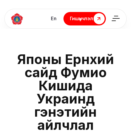
En
Гишүүнчлэл
Гишүүнчлэл
Японы Ерөнхий
сайд Фумио
Кишида
Украинд
гэнэтийн
айлчлал