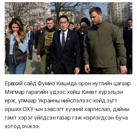
Ерөнхий сайд Фумио Кишида орон нутгийн цагаар
Мягмар гарагийн үдээс хойш Киевт хүрэлцэн
ирж, улмаар Украины нийслэлээс хойд зүгт
орших ОХУ-ын зэвсэгт хүчний харгислал, дайны
гэмт хэрэг үйлдсэн газар гэж нэрлэгдсэн Буча
хотод очжээ.