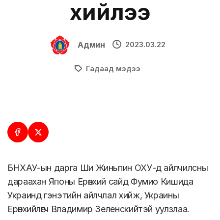
хийлээ
Админ
2023.03.22
Гадаад мэдээ
БНХАУ-ын дарга Ши Жиньпин ОХУ-д айлчилсны
дараахан Японы Ерөнхий сайд Фумио Кишида
Украинд гэнэтийн айлчлал хийж, Украины
Ерөнхийлөгч Владимир Зеленскийтэй уулзлаа.