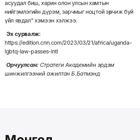
асуудал биш, харин олон улсын хамтын
нийгэмлэгийн дүрэм, зарчмыг ноцтой зөрчиж буй
үйл явдал” хэмээн хэлжээ.
Эх сурвалж:
https://edition.cnn.com/2023/03/21/africa/uganda-
lgbtq-law-passes-intl
Орчуулсан:
Стратеги Академийн эрдэм
шинжилгээний ажилтан Б.Батмэнд
Монгол