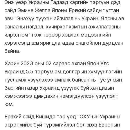
Энэ үеэр Украины Гадаад хэргийн тэргүүн дэд
сайд Эмине Жеппа Японы Ерөнхий сайдыг угтан
авч "Энэхүү түүхэн айлчлал нь Украин, Японы эв
санааны нэгдэл, хүчирхэг хамтын ажиллагааны
илрэл юм" гэж тэрээр хэвлэл мэдээллийн
хэрэгсэлд өгсөн ярилцлагадаа онцгойлон дурдсан
байна.
Харин 2023 оны 02 сараас эхлэн Япон Улс
Украинд 5.5 тэрбум ам.долларын хүмүүнлэгийн
тусламж үзүүлэхээ амлаж байсан нь тус улсын
Засгийн газар Украинд үзүүлж буй хандивын
хэмжээгээ дөрөв дахин нэмэгдүүлсэн үзүүлэлт
юм.
Ерөнхий сайд Кишида тэр үед “ОХУ-ын Украины
эсрэг хийж буй түрэмгийлэл бол зөвхөн Европын