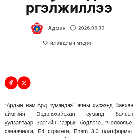
үргэлжиллээ
Админ
2026.06.30
Үйл явдлын мэдээ
“Ардын нам-Ард түмэндээ” аяны хүрээнд Завхан
аймгийн Эрдэнэхайрхан суманд болсон
уулзалтаар Засгийн газрын бодлого, “Чөлөөлье”
санаачилга, E4 стратеги, Enam 3.0 платформыг