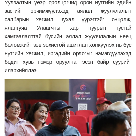
Уулзалтын үеэр оролцогчид орон нутгийн эдийн
засгийг эрчимжүүлэхэд аялал жуулчлалын
салбарын хөгжил чухал үүрэгтэйг онцолж,
ялангуяа Улаагчны хар нуурын тусгай
хамгаалалттай бүсийн аялал жуулчлалын нөөц
боломжийг зөв зохистой ашиглан хөгжүүлэх нь бүс
нутгийн хөгжил, иргэдийн орлогыг нэмэгдүүлэхэд
бодит хувь нэмэр оруулна гэсэн байр суурийг
илэрхийллээ.