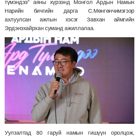
түмэндээ” аяны хүрээнд Монгол Ардын Намын
Нарийн бичгийн дарга С.Мөнгөнчимэгээр
ахлуулсан ажлын хэсэг Завхан аймгийн
Эрдэнэхайрхан суманд ажиллалаа.
Уулзалтад 80 гаруй намын гишүүн оролцож,