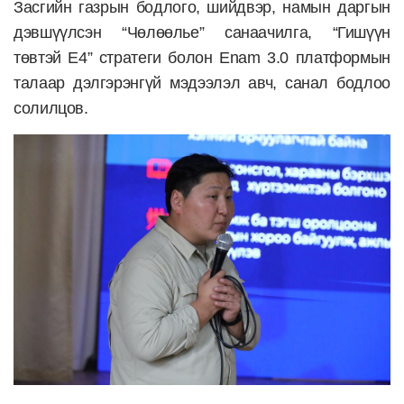
Засгийн газрын бодлого, шийдвэр, намын даргын
дэвшүүлсэн “Чөлөөлье” санаачилга, “Гишүүн
төвтэй E4” стратеги болон Enam 3.0 платформын
талаар дэлгэрэнгүй мэдээлэл авч, санал бодлоо
солилцов.