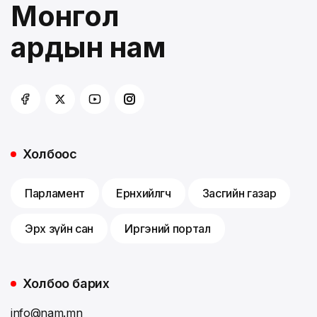
Монгол
ардын нам
Холбоос
Парламент
Ерөнхийлөгч
Засгийн газар
Эрх зүйн сан
Иргэний портал
Холбоо барих
info@nam.mn