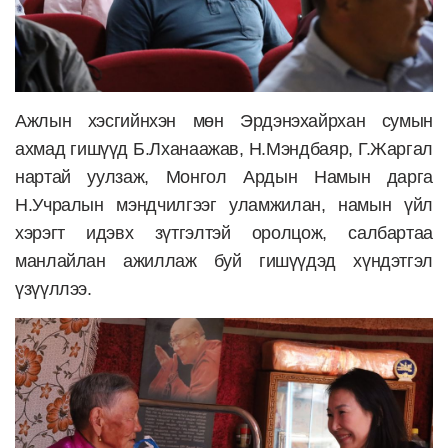
Ажлын хэсгийнхэн мөн Эрдэнэхайрхан сумын
ахмад гишүүд Б.Лханаажав, Н.Мэндбаяр, Г.Жаргал
нартай уулзаж, Монгол Ардын Намын дарга
Н.Учралын мэндчилгээг уламжилан, намын үйл
хэрэгт идэвх зүтгэлтэй оролцож, салбартаа
манлайлан ажиллаж буй гишүүдэд хүндэтгэл
үзүүллээ.