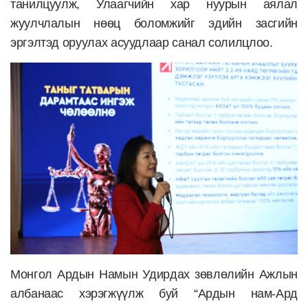
танилцуулж, Улаагчийн хар нуурын аялал
жуулчлалын нөөц боломжийг эдийн засгийн
эргэлтэд оруулах асуудлаар санал солилцлоо.
Монгол Ардын Намын Удирдах зөвлөлийн Ажлын
албанаас хэрэгжүүлж буй “Ардын нам-Ард