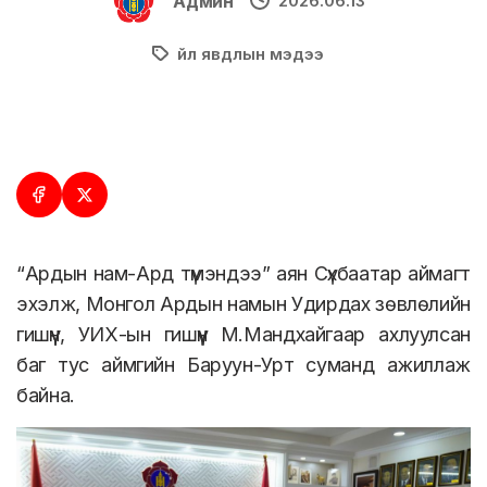
Админ
2026.06.13
Үйл явдлын мэдээ
“Ардын нам-Ард түмэндээ” аян Сүхбаатар аймагт
эхэлж, Монгол Ардын намын Удирдах зөвлөлийн
гишүүн, УИХ-ын гишүүн М.Мандхайгаар ахлуулсан
баг тус аймгийн Баруун-Урт суманд ажиллаж
байна.