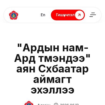
En
Гишүүнчлэл
Гишүүнчлэл
"Ардын нам-
Ард түмэндээ"
аян Сүхбаатар
аймагт
эхэллээ