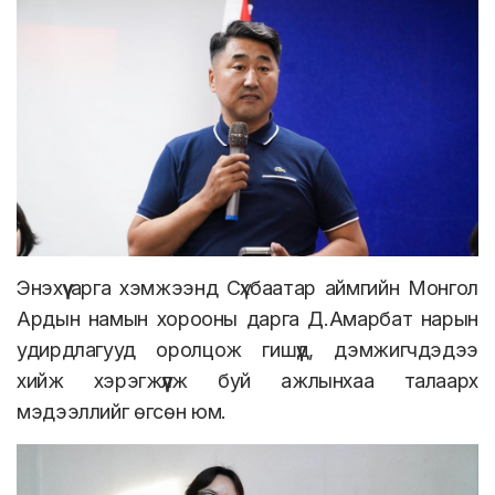
Энэхүү арга хэмжээнд Сүхбаатар аймгийн Монгол
Ардын намын хорооны дарга Д.Амарбат нарын
удирдлагууд оролцож гишүүд, дэмжигчдэдээ
хийж хэрэгжүүлж буй ажлынхаа талаарх
мэдээллийг өгсөн юм.