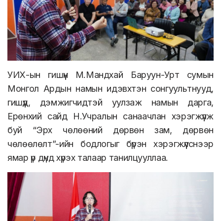
УИХ-ын гишүүн М.Мандхай Баруун-Урт сумын
Монгол Ардын намын идэвхтэн сонгуультнууд,
гишүүд, дэмжигчидтэй уулзаж намын дарга,
Ерөнхий сайд Н.Учралын санаачлан хэрэгжүүлж
буй “Эрх чөлөөний дөрвөн зам, дөрвөн
чөлөөлөлт”-ийн бодлогыг бүрэн хэрэгжүүлснээр
ямар үр дүнд хүрэх талаар танилцууллаа.