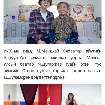
УИХ-ын гишүүн М.Мандхай Сүхбаатар аймгийн
Баруун-Урт суманд ажиллах үеэрээ Монгол
Улсын баатар Ч.Дугаржав гуайн охин, тус
аймгийн Онгон сумын харьяат, өндөр настан
Д.Дуламсүрэнд хүндэтгэл үзүүллээ.