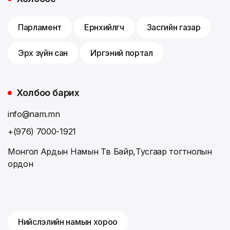
Парламент
Ерөнхийлөгч
Засгийн газар
Эрх зүйн сан
Иргэний портал
Холбоо барих
info@nam.mn
+(976) 7000-1921
Монгол Ардын Намын Төв Байр,Тусгаар тогтнолын
ордон
Нийслэлийн намын хороо