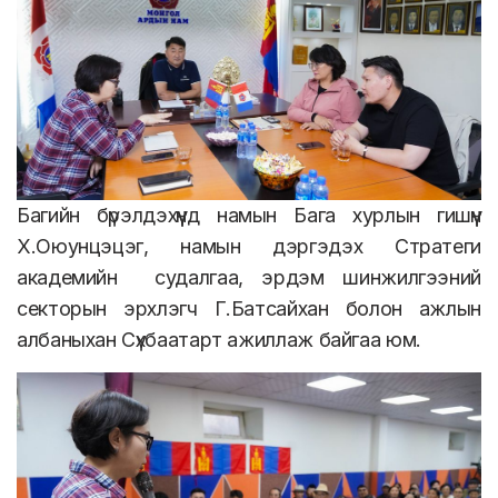
Багийн бүрэлдэхүүнд намын Бага хурлын гишүүн
Х.Оюунцэцэг, намын дэргэдэх Стратеги
академийн судалгаа, эрдэм шинжилгээний
секторын эрхлэгч Г.Батсайхан болон ажлын
албаныхан Сүхбаатарт ажиллаж байгаа юм.