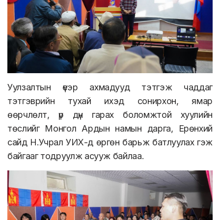
Уулзалтын үеэр ахмадууд тэтгэж чаддаг
тэтгэврийн тухай ихэд сонирхон, ямар
өөрчлөлт, үр дүн гарах боломжтой хуулийн
төслийг Монгол Ардын намын дарга, Ерөнхий
сайд Н.Учрал УИХ-д өргөн барьж батлуулах гэж
байгааг тодруулж асууж байлаа.