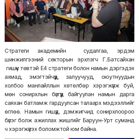
Стратеги академийн судалгаа, эрдэм
шинжилгээний секторын эрхлэгч Г.Батсайхан
гишүүн төвтэй E4 стратеги болон намын дэргэдэх
ахмад, эмэгтэйчүүд, залуучууд, оюутнуудын
холбоо манлайллын хөтөлбөр хэрэгжүүлж буй,
мөн сонирхлын бүлгүүд байгуулан намын дарга
саяхан батламж гардуулсан талаарх мэдээллийг
өглөө. Намын гишүүд, дэмжигчид сонирхлоороо
бүлэг болж ажиллах жишгийг Баруун-Урт суманд
ч хэрэгжүүлэх боломжтой юм байна.