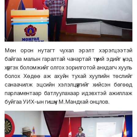
Мөн орон нутагт чухал эрэлт хэрэгцээтэй
байгаа малын гаралтай чанартай түүхий эдийг үнэд
хүргэх боломжийг олгох зорилготой анхдагч хууль
болох Хөдөө аж ахуйн тухай хуулийн төслийг
санаачилж эцсийн хэлэлцүүлгийг хийсэн бөгөөд
парламентаар батлуулахаар идэвхтэй ажиллаж
буйгаа УИХ-ын гишүүн М.Мандхай онцлов.