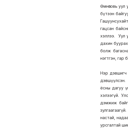
Өмнөговь уул
бүтээн байгу
Гашуунсухайт
гацсан байс
хэллээ. Уул 
дахин буурах
болж багасна
нэгтгэн, гар 
Нэр дэвшигч 
дэвшүүлсэн. 
ёсны дагуу ү
хэлээгүй. Ул
дэмжиж байга
зулгаагаагүй
настай, нада
урсгалтай ши