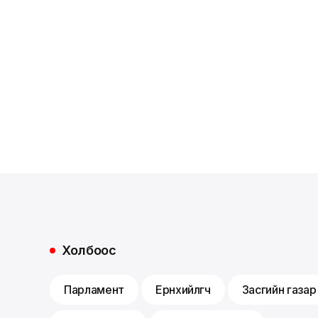
Холбоос
Парламент
Ерөнхийлөгч
Засгийн газар