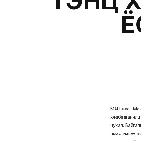
ТЭНЦҮҮ
Ё
МАН-аас Монг
хөтөлбөрөө та
чухал. Байга
ямар нэгэн к