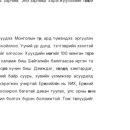
зарчим. Энэ зарчмыг хэрэгжүүлэхийн төлөө би
эрүүдээ Монголын төр, ард түмэндээ эргүүлэн
рхойллоо. Үүний үр дүнд тэтгэврийн зээлтэй
г олгосон. Хүүхдийн мөнгийг 100 мянган төгрөг
халамж биш. Байгалийн баялгаасаа иргэн та
өг хүчин биш. Дэмждэг, зөвлөдөг, хамтардаг,
үчний байр суурь, хувийн үзэмжээр асуудалд
рэгжих учиртай. Ерөнхийлөгч нь УИХ, Ерөнхий
охирол багатай даван туулах, улс орны өмнө
жил болгох бүрэн боломжтой. Том төслүүдийг