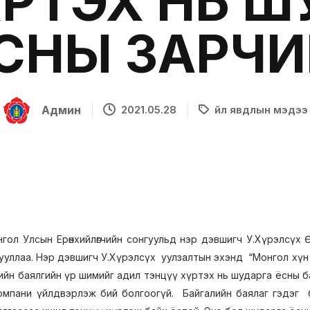
 ХҮРТЭХ НЬ 
СНЫ ЗАРЧ
Админ
2021.05.28
Үйл явдлын мэдээ
ол Улсын Ерөнхийлөгчийн сонгуульд нэр дэвшигч У.Хүрэлсүх Ө
нилцууллаа. Нэр дэвшигч У.Хүрэлсүх уулзалтын эхэнд “Монгол хүн
лийн баялгийн үр шимийг адил тэнцүү хүртэх нь шударга ёсны ба
омпани үйлдвэрлэж бий болгоогүй. Байгалийн баялаг гэдэг 