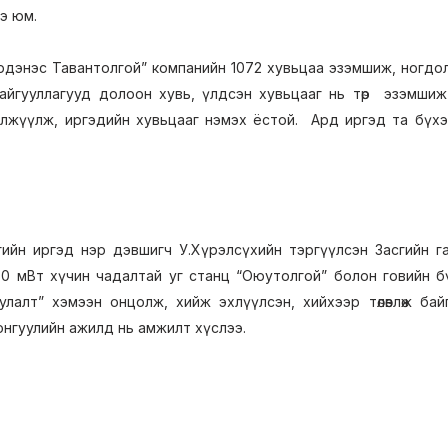
э юм.
рдэнэс Тавантолгой” компанийн 1072 хувьцаа эзэмшиж, ногдол
айгууллагууд долоон хувь, үлдсэн хувьцааг нь төр эзэмшиж
лжүүлж, иргэдийн хувьцааг нэмэх ёстой. Ард иргэд та бүхэ
гийн иргэд нэр дэвшигч У.Хүрэлсүхийн тэргүүлсэн Засгийн га
50 мВт хүчин чадалтай уг станц “Оюутолгой” болон говийн б
улалт” хэмээн онцолж, хийж эхлүүлсэн, хийхээр төлөвлөж б
онгуулийн ажилд нь амжилт хүслээ.