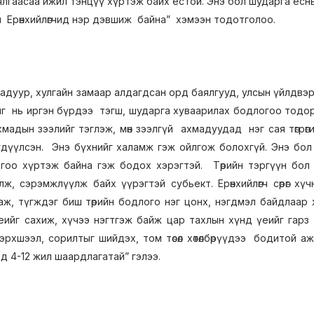
ялгаасаа ижил тэнцүү хүртэж байх ёстой. Энэ бол шударга ёсны 
 Ерөнхийлөгчид нэр дэвшиж байна” хэмээн тодотголоо.
 гадуур, хулгайн замаар алдагдсан орд баялгууд, улсын үйлдв
йг нь иргэн бүрдээ тэгш, шударга хуваарилах бодлогоо тодо
мадын зээлийг тэглэж, мөн зээлгүй ахмадуудад нэг сая төгрөгий
дүүлсэн. Энэ бүхнийг халамж гэж ойлгож болохгүй. Энэ бол 
гоо хүртэж байна гэж бодох хэрэгтэй. Төрийн тэргүүн бол сөр
лж, сэрэмжлүүлж байх үүрэгтэй субьект. Ерөнхийлөгч сөрөг х
аж, түгждэг биш төрийн бодлого нэг цонх, нэгдмэл байдлаар хэ
еийг сахиж, хүчээ нэгтгэж байж цар тахлын хүнд үеийг гарз х
эрхшээл, сорилтыг шийдэх, том төсөл хөтөлбөрүүдээ бодитой а
д 4-12 жил шаардлагатай” гэлээ.