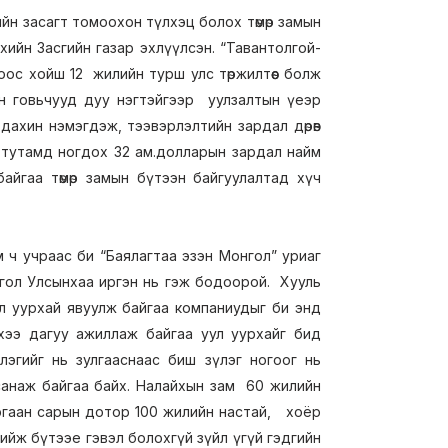
йн засагт томоохон түлхэц болох төмөр замын
хийн Засгийн газар эхлүүлсэн. “Тавантолгой-
оос хойш 12 жилийн турш улс төржилтөөс болж
 говьчууд дуу нэгтэйгээр уулзалтын үеэр
дахин нэмэгдэж, тээвэрлэлтийн зардал дөрөв
 тутамд ногдох 32 ам.долларын зардал найм
айгаа төмөр замын бүтээн байгуулалтад хүч
 ч учраас би “Баялагтаа эзэн Монгол” уриаг
онгол Улсынхаа иргэн нь гэж бодоорой. Хууль
ул уурхай явуулж байгаа компаниудыг би энд
нхээ дагуу ажиллаж байгаа уул уурхайг бид
лэгийг нь зулгааснаас биш зүлэг ногоог нь
 санаж байгаа байх. Налайхын зам 60 жилийн
ургаан сарын дотор 100 жилийн настай, хоёр
ийж бүтээе гэвэл болохгүй зүйл үгүй гэдгийн