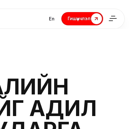
Гишүүнчлэл
En
Гишүүнчлэл
ГАЛИЙН
ЙГ АДИЛ