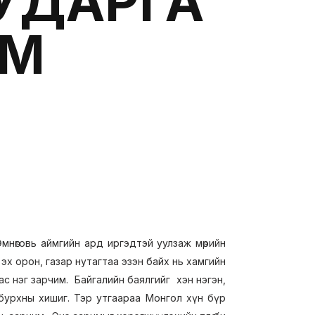
ШУДАРГА
ИМ
мнөговь аймгийн ард иргэдтэй уулзаж мөрийн
 эх орон, газар нутагтаа эзэн байх нь хамгийн
с нэг зарчим. Байгалийн баялгийг хэн нэгэн,
бурхны хишиг. Тэр утгаараа Монгол хүн бүр