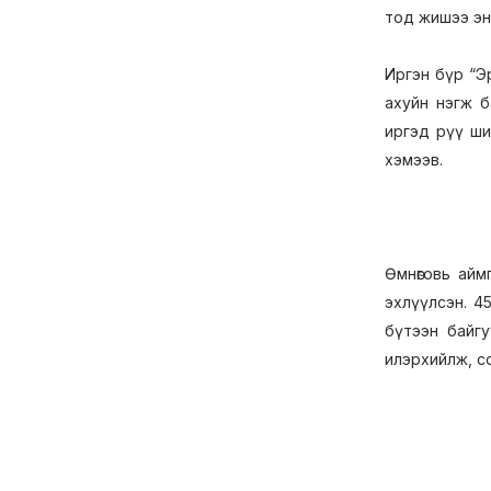
тод жишээ эн
Иргэн бүр “Э
ахуйн нэгж б
иргэд рүү ши
хэмээв.
Өмнөговь айм
эхлүүлсэн. 4
бүтээн байгу
илэрхийлж, с