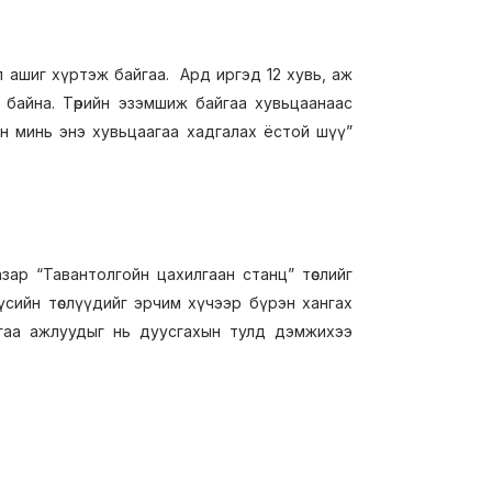
 ашиг хүртэж байгаа. Ард иргэд 12 хувь, аж
 байна. Төрийн эзэмшиж байгаа хувьцаанаас
н минь энэ хувьцаагаа хадгалах ёстой шүү”
зар “Тавантолгойн цахилгаан станц” төслийг
үсийн төслүүдийг эрчим хүчээр бүрэн хангах
айгаа ажлуудыг нь дуусгахын тулд дэмжихээ