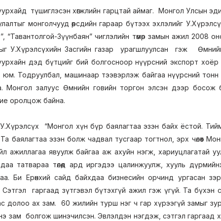
 уурхайд түшиглэсэн хөгжлийн гарцтай аймаг. Монгол Улсын эди
улалтыг монголчууд өөрсдийн гараар бүтээх эхлэлийг У.Хүрэлсү
”, “Тавантолгой-Зүүнбаян” чиглэлийн төмөр замын ажил 2008 он
ныг У.Хүрэлсүхийн Засгийн газар урагшлуулсан гэж Өмнийн
уурхайн дэд бүтцийг бий болгосноор нүүрсний экспорт хоёр 
 юм. Тодруулбал, машинаар тээвэрлэж байгаа нүүрсний тонн
. Монгол залуус Өмнийн говийн торгон элсэн дээр босож б
бие оролцож байна.
У.Хүрэлсүх “Монгол хүн бүр баялагтаа эзэн байх ёстой. Тийм
Та баялагтаа эзэн болж чадвал тусгаар тогтнол, эрх чөлөөт М
йл ажиллагаа явуулж байгаа аж ахуйн нэгж, хариуцлагатай у
сдаа татвараа төлөөд ард иргэдээ цалинжуулж, хууль дүрмий
а. Би Ерөнхий сайд байхдаа бизнесийн орчинд ургасан зэр
. Сэтгэл гаргаад зүтгэвэл бүтэхгүй ажил гэж үгүй. Та бүхэн
ас долоо ах зам. 60 жилийн турш нэг ч гар хүрээгүй замыг з
нэ зам болгож шинэчилсэн. Эвлэлдэн нэгдэж, сэтгэл гаргаад х