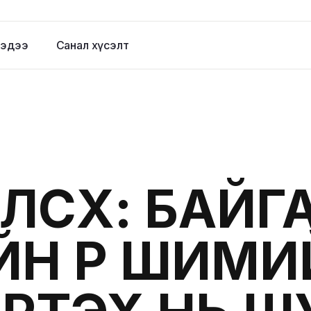
эдээ
Санал хүсэлт
ЭЛСҮХ: БАЙ
ЙН ҮР ШИМИ