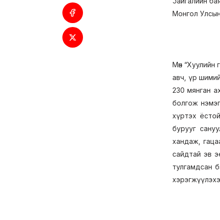
байгалийн ба
Монгол Улсын
Мөн “Хуулийн
авч, үр шими
230 мянган ах
болгож нэмэг
хүртэх ёстой
бурууг сануу
хандаж, гаца
сайдтай эв э
тулгамдсан б
хэрэгжүүлэхэ