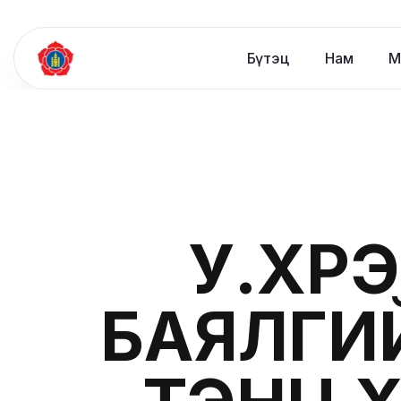
Бүтэц
Нам
М
У.ХҮР
БАЯЛГИ