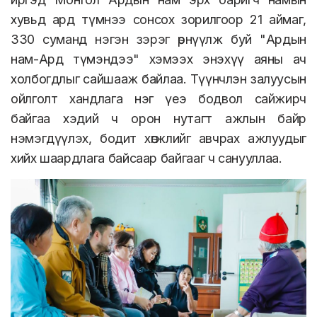
хувьд ард түмнээ сонсох зорилгоор 21 аймаг,
330 суманд нэгэн зэрэг өрнүүлж буй "Ардын
нам-Ард түмэндээ" хэмээх энэхүү аяны ач
холбогдлыг сайшааж байлаа. Түүнчлэн залуусын
ойлголт хандлага нэг үеэ бодвол сайжирч
байгаа хэдий ч орон нутагт ажлын байр
нэмэгдүүлэх, бодит хөгжлийг авчрах ажлуудыг
хийх шаардлага байсаар байгааг ч санууллаа.