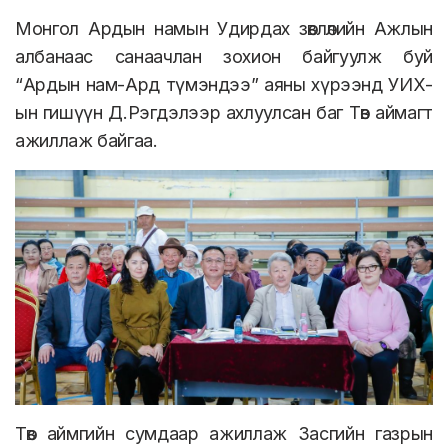
Монгол Ардын намын Удирдах зөвлөлийн Ажлын
албанаас санаачлан зохион байгуулж буй
“Ардын нам-Ард түмэндээ” аяны хүрээнд УИХ-
ын гишүүн Д.Рэгдэлээр ахлуулсан баг Төв аймагт
ажиллаж байгаа.
Төв аймгийн сумдаар ажиллаж Засгийн газрын