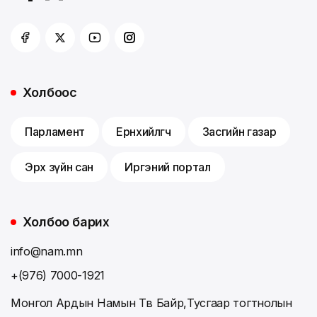
Холбоос
Парламент
Ерөнхийлөгч
Засгийн газар
Эрх зүйн сан
Иргэний портал
Холбоо барих
info@nam.mn
+(976) 7000-1921
Монгол Ардын Намын Төв Байр,Тусгаар тогтнолын