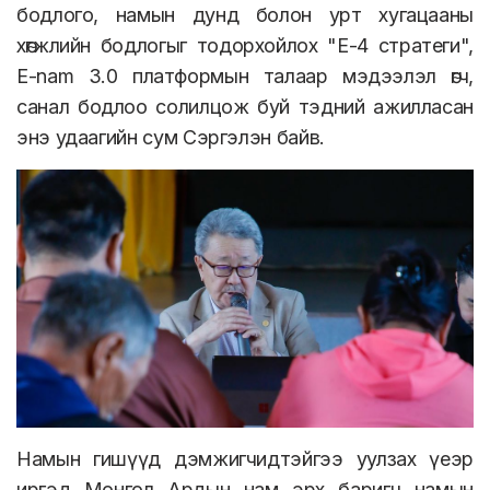
бодлого, намын дунд болон урт хугацааны
хөгжлийн бодлогыг тодорхойлох "Е-4 стратеги",
Е-nam 3.0 платформын талаар мэдээлэл өгч,
санал бодлоо солилцож буй тэдний ажилласан
энэ удаагийн сум Сэргэлэн байв.
Намын гишүүд дэмжигчидтэйгээ уулзах үеэр
иргэд Монгол Ардын нам эрх баригч намын