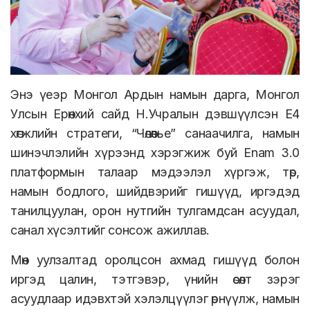
Энэ үеэр Монгол Ардын намын дарга, Монгол
Улсын Ерөнхий сайд Н.Учралын дэвшүүлсэн Е4
хөгжлийн стратеги, “Чөлөөлье” санаачилга, намын
шинэчлэлийн хүрээнд хэрэгжиж буй Enam 3.0
платформын талаар мэдээлэл хүргэж, төр,
намын бодлого, шийдвэрийг гишүүд, иргэдэд
танилцуулан, орон нутгийн тулгамдсан асуудал,
санал хүсэлтийг сонсож ажиллав.
Мөн уулзалтад оролцсон ахмад гишүүд болон
иргэд цалин, тэтгэвэр, үнийн өсөлт зэрэг
асуудлаар идэвхтэй хэлэлцүүлэг өрнүүлж, намын