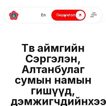
En
Гишүүнчлэл
Гишүүнчлэл
Төв аймгийн
Сэргэлэн,
Алтанбулаг
сумын намын
гишүүд,
дэмжигчдийнхэ