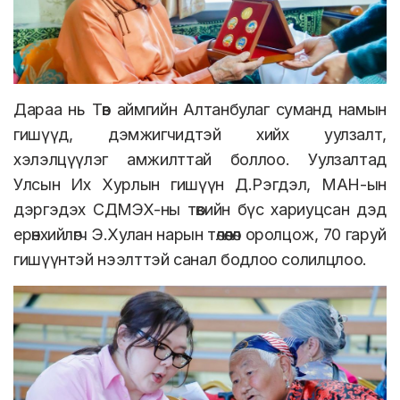
Дараа нь Төв аймгийн Алтанбулаг суманд намын
гишүүд, дэмжигчидтэй хийх уулзалт,
хэлэлцүүлэг амжилттай боллоо. Уулзалтад
Улсын Их Хурлын гишүүн Д.Рэгдэл, МАН-ын
дэргэдэх СДМЭХ-ны төвийн бүс хариуцсан дэд
ерөнхийлөгч Э.Хулан нарын төлөөлөл оролцож, 70 гаруй
гишүүнтэй нээлттэй санал бодлоо солилцлоо.