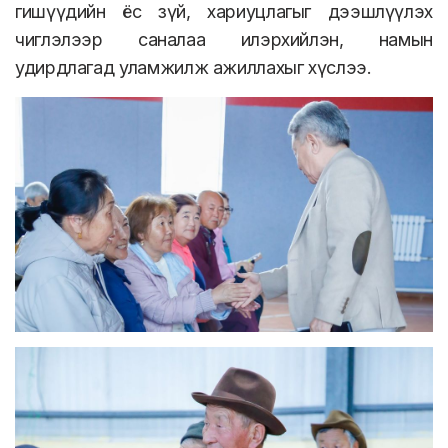
гишүүдийн ёс зүй, хариуцлагыг дээшлүүлэх
чиглэлээр саналаа илэрхийлэн, намын
удирдлагад уламжилж ажиллахыг хүслээ.