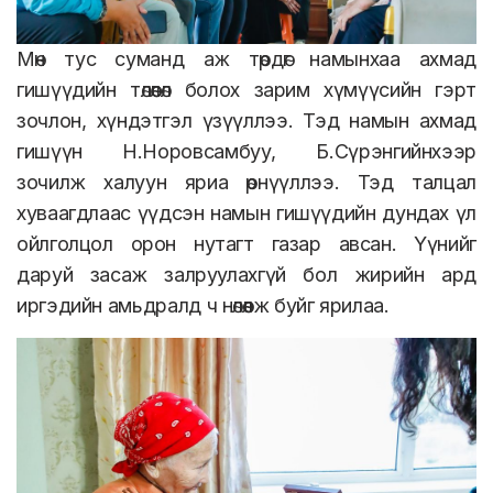
Мөн тус суманд аж төрдөг намынхаа ахмад
гишүүдийн төлөөлөл болох зарим хүмүүсийн гэрт
зочлон, хүндэтгэл үзүүллээ. Тэд намын ахмад
гишүүн Н.Норовсамбуу, Б.Сүрэнгийнхээр
зочилж халуун яриа өрнүүллээ. Тэд талцал
хуваагдлаас үүдсэн намын гишүүдийн дундах үл
ойлголцол орон нутагт газар авсан. Үүнийг
даруй засаж залруулахгүй бол жирийн ард
иргэдийн амьдралд ч нөлөөлж буйг ярилаа.