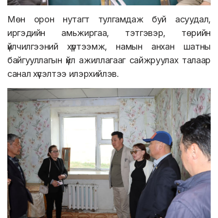
Мөн орон нутагт тулгамдаж буй асуудал,
иргэдийн амьжиргаа, тэтгэвэр, төрийн
үйлчилгээний хүртээмж, намын анхан шатны
байгууллагын үйл ажиллагааг сайжруулах талаар
санал хүсэлтээ илэрхийлэв.