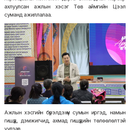
ахлуулсан ажлын хэсэг Төв аймгийн Цээл
суманд ажиллалаа.
Ажлын хэсгийн бүрэлдэхүүн сумын иргэд, намын
гишүүд, дэмжигчид, ахмад гишүүдийн төлөөлөлтэй
уулзав.