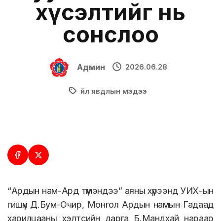
хүсэлтийг нь
сонслоо
Админ
2026.06.28
Үйл явдлын мэдээ
“Ардын нам-Ард түмэндээ” аяны хүрээнд УИХ-ын
гишүүн Д.Бум-Очир, Монгол Ардын намын Гадаад
харилцааны хэлтсийн дарга Б.Мандхай нараар