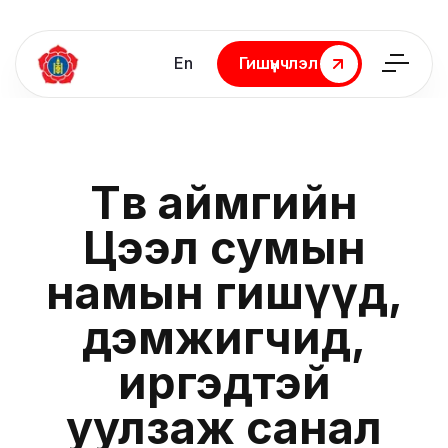
En
Гишүүнчлэл
Гишүүнчлэл
Төв аймгийн
Цээл сумын
намын гишүүд,
дэмжигчид,
иргэдтэй
уулзаж санал