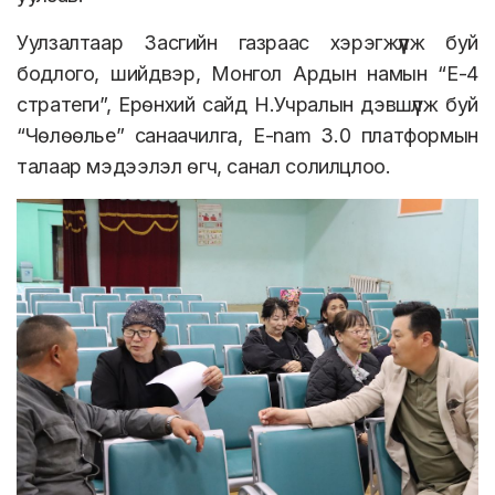
Уулзалтаар Засгийн газраас хэрэгжүүлж буй
бодлого, шийдвэр, Монгол Ардын намын “Е-4
стратеги”, Ерөнхий сайд Н.Учралын дэвшүүлж буй
“Чөлөөлье” санаачилга, E-nam 3.0 платформын
талаар мэдээлэл өгч, санал солилцлоо.