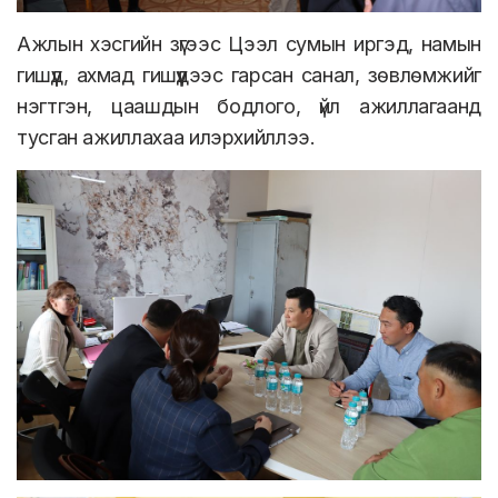
Ажлын хэсгийн зүгээс Цээл сумын иргэд, намын
гишүүд, ахмад гишүүдээс гарсан санал, зөвлөмжийг
нэгтгэн, цаашдын бодлого, үйл ажиллагаанд
тусган ажиллахаа илэрхийллээ.