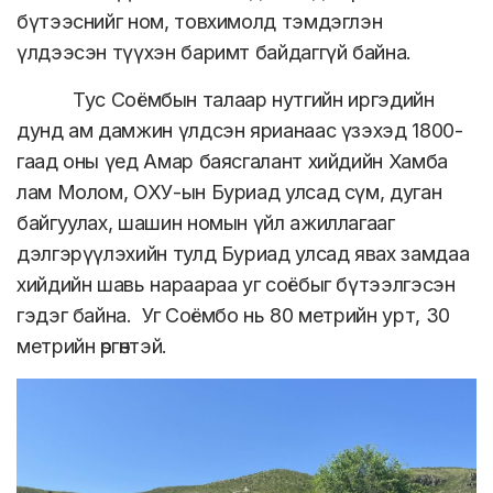
бүтээснийг ном, товхимолд тэмдэглэн
үлдээсэн түүхэн баримт байдаггүй байна.
Тус Соёмбын талаар нутгийн иргэдийн
дунд ам дамжин үлдсэн ярианаас үзэхэд 1800-
гаад оны үед Амар баясгалант хийдийн Хамба
лам Молом, ОХУ-ын Буриад улсад сүм, дуган
байгуулах, шашин номын үйл ажиллагааг
дэлгэрүүлэхийн тулд Буриад улсад явах замдаа
хийдийн шавь нараараа уг соёбыг бүтээлгэсэн
гэдэг байна. Уг Соёмбо нь 80 метрийн урт, 30
метрийн өргөнтэй.