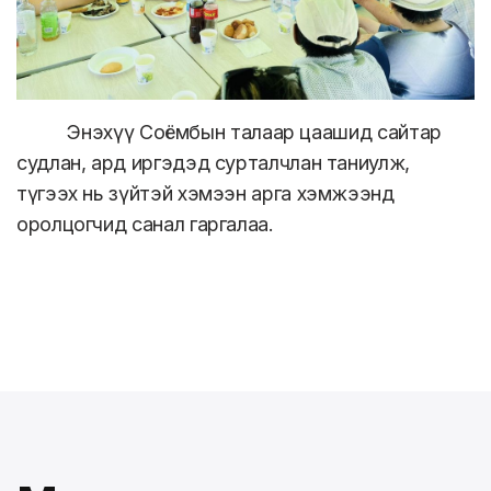
Энэхүү Соёмбын талаар цаашид сайтар
судлан, ард иргэдэд сурталчлан таниулж,
түгээх нь зүйтэй хэмээн арга хэмжээнд
оролцогчид санал гаргалаа.