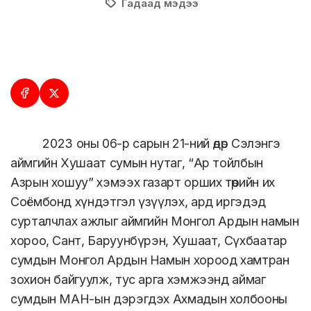
Гадаад мэдээ
2023 оны 06-р сарын 21-ний өдөр Сэлэнгэ
аймгийн Хушаат сумын нутаг, “Ар тойлбын
Азрын хошуу” хэмээх газарт орших төрийн их
Соёмбонд хүндэтгэл үзүүлэх, ард иргэдэд
сурталчлах ажлыг аймгийн Монгол Ардын намын
хороо, Сант, Баруунбүрэн, Хушаат, Сүхбаатар
сумдын Монгол Ардын Намын хороод хамтран
зохион байгуулж, тус арга хэмжээнд аймаг
сумдын МАН-ын дэрэгдэх Ахмадын холбооны