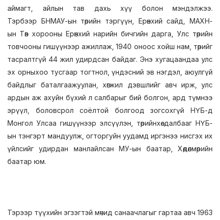
аймагт, айлын тав дахь хүү болон мэндэлжээ.
Тэрбээр БНМАУ-ын төрийн тэргүүн, Ерөнхий сайд, МАХН-
ын Төв хорооны Ерөнхий нарийн бичгийн дарга, Улс төрийн
товчооны гишүүнээр ажиллаж, 1940 оноос хойш нам, төрийг
тасралтгүй 44 жил удирдсан байдаг. Энэ хугацаандаа улс
эх орныхоо тусгаар тогтнол, үндэсний эв нэгдэл, аюулгүй
байдлыг баталгаажуулан, хөгжил дэвшлийг авч ирж, улс
ардын аж ахуйн бүхий л салбарыг бий болгон, ард түмнээ
эрүүл, боловсрол соёлтой болгоод зогсохгүй НҮБ-д
Монгол Улсаа гишүүнээр элсүүлэн, төрийнхөө далбааг НҮБ-
ын тэнгэрт мандуулж, огторгуйн уудамд иргэнээ нисгэх их
үйлсийг удирдан манлайлсан МУ-ын баатар, Хөдөлмөрийн
баатар юм.
Тэрээр түүхийн эгзэгтэй мөчид санаачлагыг гартаа авч 1963