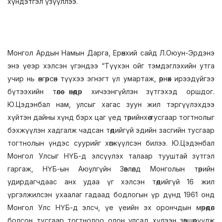
хүндэтгэл үзүүллээ.
Монгол Ардын Намын Дарга, Ерөнхий сайд Л.Оюун-Эрдэнэ
энэ үеэр хэлсэн үгэндээ “Түүхэн ойг тэмдэглэхийн утга
учир нь өнгөрсөн түүхээ эгнэгт үл умартаж, өрнөх ирээдүйгээ
бүтээхийн төлөө өнөөдөр хичээнгүйлэн зүтгэхэд оршдог.
Ю.Цэдэнбал нам, улсыг хагас зуун жил тэргүүлэхдээ
хүйтэн дайны хүнд бэрх цаг үед төрийнхөө тусгаар тогтнолыг
бэхжүүлэн хадгалж чадсан төдийгүй эдийн засгийн тусгаар
тогтнолын үндэс суурийг хөгжүүлсэн билээ. Ю.Цэдэнбал
Монгол Улсыг НҮБ-д элсүүлэх талаар тууштай зүтгэл
гаргаж, НҮБ-ын Аюулгүйн Зөвлөлд Монголын төрийн
удирдагчдаас анх удаа үг хэлсэн төдийгүй 16 жил
үргэлжилсэн ухаалаг гадаад бодлогын үр дүнд 1961 онд
Монгол Улс НҮБ-д элсч, үе үеийн эх орончдын мөрөөдөл
болсон тусгаар тогтнолоо олон улсад хүлээн зөвшөөрүүлж