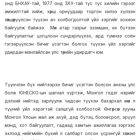
онд БНХАУ-тай, 1977 онд ЗХУ-тай тус тус хилийн гэрээг
амжилттай хийж, хөрш орнуудаар торгон хилээ хүлээн
зөвшөөрүүлсэн түүхэн ач холбогдолтой үйл хэргийг зохион
байгуулж байжээ. Мөн атар газрыг эзэмших, их бүтээн
байгуулалтыг цогцлоон сүндэрлүүлэх, ард түмнээ соён
гэгээрүүлсэн бичиг үсэгтэн болгох түүхэн үйл хэргийг
удирдан манлайлсан улс төрийн удирдагч юм.
Түүнчлэн бүх нийтээрээ бичиг үсэгтэн болсон анхны улс
болж ЮНЕСКО-ын шагнал хүртэж, Монгол гэдэг нэрийг
дэлхий нийтэд зарлуулж чадсан түүхэн бахархал мөн л
түүний үйл хэрэгтэй салшгүй холбоотой. Өнгөрсөн зууны
Монгол Улсын мал аж ахуй, дэд бүтэц боловсрол, эрүүл
мэнд, хот байгуулалт, гадаад хамтын ажиллагаа зэргээс
эхлээд нийгмийн бүхий л салбарт олсон үсрэнгүй хөгжил