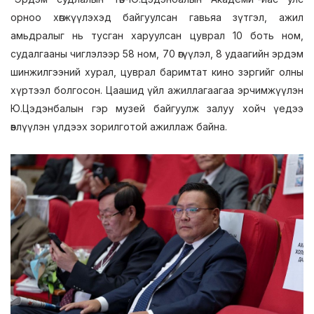
орноо хөгжүүлэхэд байгуулсан гавьяа зүтгэл, ажил
амьдралыг нь тусган харуулсан цуврал 10 боть ном,
судалгааны чиглэлээр 58 ном, 70 өгүүлэл, 8 удаагийн эрдэм
шинжилгээний хурал, цуврал баримтат кино зэргийг олны
хүртээл болгосон. Цаашид үйл ажиллагаагаа эрчимжүүлэн
Ю.Цэдэнбалын гэр музей байгуулж залуу хойч үедээ
өвлүүлэн үлдээх зорилготой ажиллаж байна.