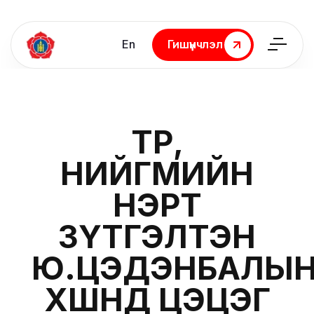
En
Гишүүнчлэл
Гишүүнчлэл
ТӨР,
НИЙГМИЙН
НЭРТ
ЗҮТГЭЛТЭН
Ю.ЦЭДЭНБАЛЫ
ХӨШӨӨНД ЦЭЦЭГ