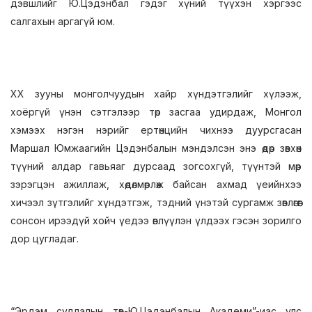
дэвшлийг Ю.Цэдэнбал гэдэг хүний түүхэн хэргээс
салгахын аргагүй юм
.
XX зууны монголчуудын хайр хүндэтгэлийг хүлээж,
хоёргүй үнэн сэтгэлээр төр засгаа удирдаж, Монгол
хэмээх нэгэн нэрийг ертөнцийн чихнээ дуурсгасан
Маршал Юмжаагийн Цэдэнбалын мэндэлсэн энэ өдөр зөвхөн
түүний алдар гавьяаг дурсаад зогсохгүй, түүнтэй мөр
зэрэгцэн ажиллаж, хөдөлмөрлөж байсан ахмад үеийнхээ
хичээл зүтгэлийг хүндэтгэж, тэдний үнэтэй сургамж зөвлөгөөг
сонсон ирээдүй хойч үедээ өвлүүлэн үлдээх гэсэн зорилго
дор цугладаг.
“Эрдэм судлалын төв-Ю.Цэдэнбалын Академи”-иас улс