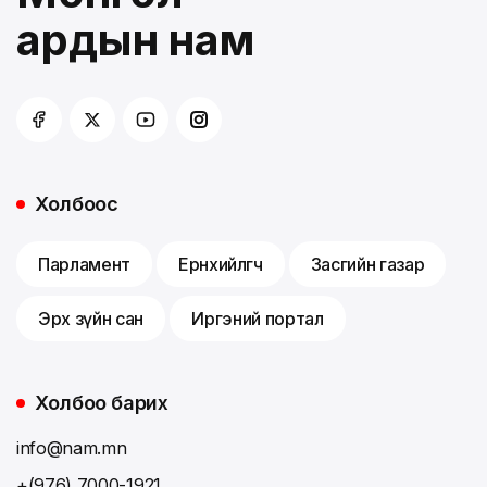
ардын нам
Холбоос
Парламент
Ерөнхийлөгч
Засгийн газар
Эрх зүйн сан
Иргэний портал
Холбоо барих
info@nam.mn
+(976) 7000-1921