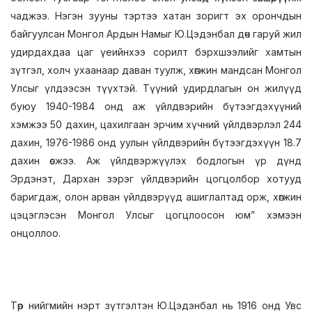
чаджээ. Нэгэн зууны тэртээ хатан зоригт эх орончдын
байгуулсан Монгол Ардын Намыг Ю.Цэдэнбал дөч гаруй жил
удирдахдаа цаг үеийнхээ сорилт бэрхшээлийг хамтын
зүтгэл, холч ухаанаар даван туулж, хөгжин мандсан Монгол
Улсыг үлдээсэн түүхтэй. Түүний удирдлагын он жилүүд
буюу 1940-1984 онд аж үйлдвэрийн бүтээгдэхүүний
хэмжээ 50 дахин, цахилгаан эрчим хүчний үйлдвэрлэл 244
дахин, 1976-1986 онд уулын үйлдвэрийн бүтээгдэхүүн 18.7
дахин өсжээ. Аж үйлдвэржүүлэх бодлогын үр дүнд
Эрдэнэт, Дархан зэрэг үйлдвэрийн цогцолбор хотууд
баригдаж, олон арван үйлдвэрүүд ашиглалтад орж, хөгжин
цэцэглэсэн Монгол Улсыг цогцлоосон юм” хэмээн
онцоллоо.
Төр нийгмийн нэрт зүтгэлтэн Ю.Цэдэнбал нь 1916 онд Увс