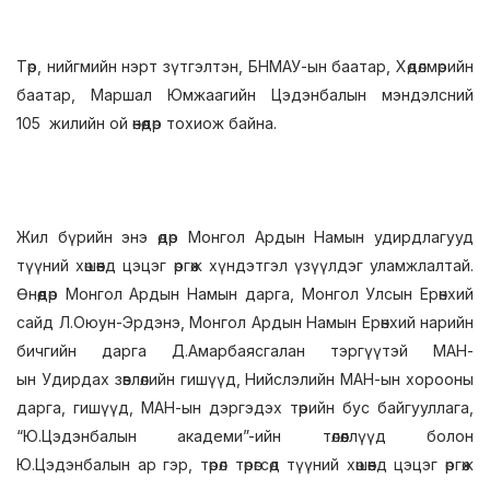
Төр, нийгмийн нэрт зүтгэлтэн, БНМАУ-ын баатар, Хөдөлмөрийн
баатар, Маршал Юмжаагийн Цэдэнбалын мэндэлсний
105 жилийн ой өнөөдөр тохиож байна.
Жил бүрийн энэ өдөр Монгол Ардын Намын удирдлагууд
түүний хөшөөнд цэцэг өргөж хүндэтгэл үзүүлдэг уламжлалтай.
Өнөөдөр Монгол Ардын Намын дарга, Монгол Улсын Ерөнхий
сайд Л.Оюун-Эрдэнэ, Монгол Ардын Намын Ерөнхий нарийн
бичгийн дарга Д.Амарбаясгалан тэргүүтэй МАН-
ын Удирдах зөвлөлийн гишүүд, Нийслэлийн МАН-ын хорооны
дарга, гишүүд, МАН-ын дэргэдэх төрийн бус байгууллага,
“Ю.Цэдэнбалын академи”-ийн төлөөллүүд болон
Ю.Цэдэнбалын ар гэр, төрөл төрөгсөд түүний хөшөөнд цэцэг өргөж