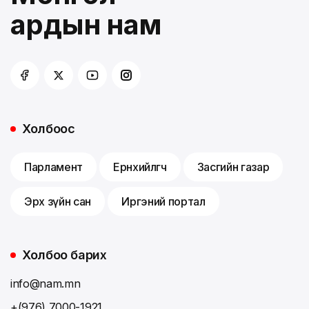
ардын нам
Холбоос
Парламент
Ерөнхийлөгч
Засгийн газар
Эрх зүйн сан
Иргэний портал
Холбоо барих
info@nam.mn
+(976) 7000-1921