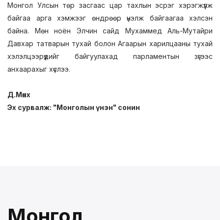
Монгол Улсын төр засгаас цар тахлын эсрэг хэрэгжүүлж
байгаа арга хэмжээг өндрөөр үнэлж байгаагаа хэлсэн
байна. Мөн ноён Элчин сайд Мухаммед Аль-Мутайри
Давхар татварын тухай болон Агаарын харилцааны тухай
хэлэлцээрүүдийг байгуулахад парламентын зүгээс
анхаарахыг хүслээ.
Д.Мөнх
Эх сурвалж: "Монголын үнэн" сонин
Монгол