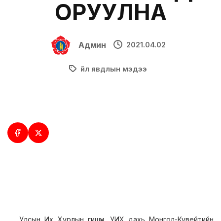
ОРУУЛНА
Админ
2021.04.02
Үйл явдлын мэдээ
Улсын Их Хурлын гишүүн, УИХ дахь Монгол-Кувейтийн