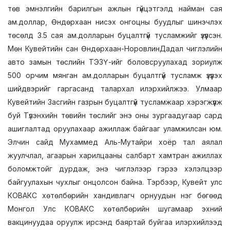
төв эмнэлгийн барилгын ажлын гүйцэтгэлд найман сая
ам.доллар, Өндөрхаан нисэх онгоцны буудлыг шинэчлэх
төсөлд 3.5 сая ам.долларын буцалтгүй тусламжийг үзүүлсэн.
Мөн Кувейтийн сан Өндөрхаан-НоровлинДадал чиглэлийн
авто замын төслийн ТЭЗҮ-ийг боловсруулахад зориулж
500 орчим мянган ам.долларын буцалтгүй тусламж үзүүлэх
шийдвэрийг гаргасанд талархал илэрхийлжээ. Улмаар
Кувейтийн Засгийн газрын буцалтгүй тусламжаар хэрэгжүүлж
буй Түлэнхийн төвийн төслийг энэ оны зургаадугаар сард
ашиглалтад оруулахаар ажиллаж байгааг уламжилсан юм.
Элчин сайд Мухаммед Аль-Мутайри хоёр тал аялал
жуулчлал, агаарын харилцааны салбарт хамтран ажиллах
боломжтойг дурдаж, энэ чиглэлээр гэрээ хэлэлцээр
байгуулахын чухлыг онцолсон байна. Тэрбээр, Кувейт улс
КОВАКС хөтөлбөрийн хандивлагч орнуудын нэг бөгөөд
Монгол Улс КОВАКС хөтөлбөрийн шугамаар эхний
вакцинуудаа оруулж ирсэнд баяртай буйгаа илэрхийлээд