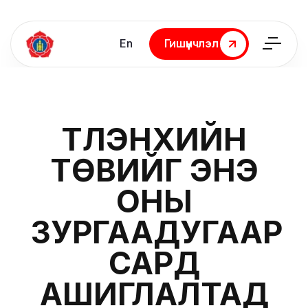
En
Гишүүнчлэл
Гишүүнчлэл
ТҮЛЭНХИЙН
ТӨВИЙГ ЭНЭ
ОНЫ
ЗУРГААДУГААР
САРД
АШИГЛАЛТАД