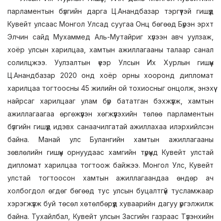
парламентын бүлгийн дарга Ц.Анандбазар тэргүүтэй гишүүд
Кувейт улсаас Монгол Улсад суугаа Онц бөгөөд Бүрэн эрхт
Элчин сайд Мухаммед Аль-Мутайриг хүлээн авч уулзаж,
хоёр улсын харилцаа, хамтын ажиллагааны талаар санал
солилцжээ. Уулзалтын үеэр Улсын Их Хурлын гишүүн
Ц.Анандбазар 2020 онд хоёр орны хооронд дипломат
харилцаа тогтоосны 45 жилийн ой тохиосныг онцолж, энэхүү
найрсаг харилцааг улам бүр бататган бэхжүүлж, хамтын
ажиллагаагаа өргөжүүлэн хөгжүүлэхийн төлөө парламентын
бүлгийн гишүүд идэвх санаачилгатай ажиллахаа илэрхийлсэн
байна. Манай улс Булангийн хамтын ажиллагааны
зөвлөлийн гишүүн орнуудаас хамгийн түрүүнд Кувейт улстай
дипломат харилцаа тогтоож байжээ. Монгол Улс, Кувейт
улстай тогтоосон хамтын ажиллагаандаа өндөр ач
холбогдол өгдөг бөгөөд тус улсын буцалтгүй тусламжаар
хэрэгжүүлж буй төсөл хөтөлбөрүүд хуваарийн дагуу үргэлжилж
байна. Тухайлбал, Кувейт улсын Засгийн газраас Түлэнхийн