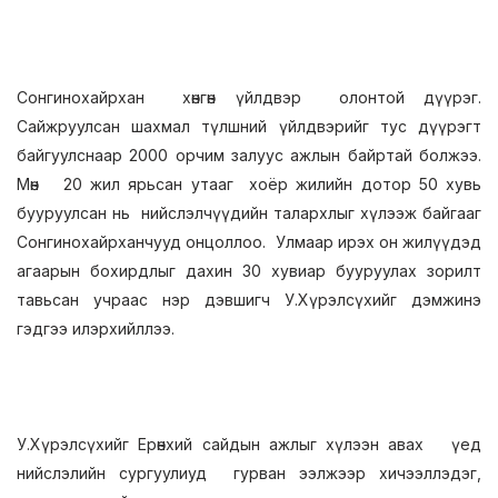
Сонгинохайрхан хөнгөн үйлдвэр олонтой дүүрэг.
Сайжруулсан шахмал түлшний үйлдвэрийг тус дүүрэгт
байгуулснаар 2000 орчим залуус ажлын байртай болжээ.
Мөн 20 жил ярьсан утааг хоёр жилийн дотор 50 хувь
бууруулсан нь нийслэлчүүдийн талархлыг хүлээж байгааг
Сонгинохайрханчууд онцоллоо. Улмаар ирэх он жилүүдэд
агаарын бохирдлыг дахин 30 хувиар бууруулах зорилт
тавьсан учраас нэр дэвшигч У.Хүрэлсүхийг дэмжинэ
гэдгээ илэрхийллээ.
У.Хүрэлсүхийг Ерөнхий сайдын ажлыг хүлээн авах үед
нийслэлийн сургуулиуд гурван ээлжээр хичээллэдэг,