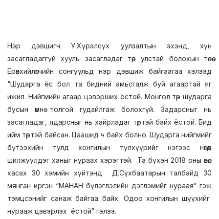
Нэр дэвшигч У.Хүрэлсүх уулзалтын эхэнд, хүн
засагладаггүй хууль засагладаг төр улстай болохын төлөө
Ерөнхийлөгчийн сонгуульд нэр дэвшиж байгаагаа хэлээд
“Шударга ёс бол та бидний амьсгалж буй агаартай яг
ижил. Нийгмийн агаар цэвэрших ёстой. Монгол төр шударга
бусын өмнө толгой гудайлгаж болохгүй. Задарсныг нь
засагладаг, ядарсныг нь хайрладаг төртэй байх ёстой. Бид
ийм төртэй байсан. Цаашид ч байх болно. Шударга нийгмийг
бүтээхийн тулд хонгилын түлхүүрийг нэгээс нөгөөд
шилжүүлдэг ханыг нураах хэрэгтэй. Та бүхэн 2018 оны өвөл
хасах 30 хэмийн хүйтэнд Д.Сүхбаатарын талбайд 30
мянган иргэн “МАНАН бүлэглэлийн дэглэмийг нураая” гэж
тэмцсэнийг санаж байгаа байх. Одоо хонгилын шүүхийг
нурааж цэвэрлэх ёстой” гэлээ.