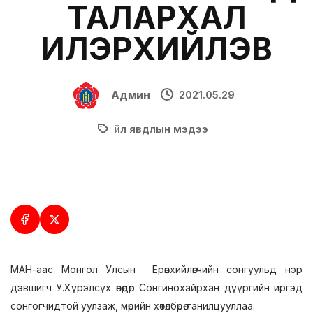
ТАЛАРХАЛ
ИЛЭРХИЙЛЭВ
Админ
2021.05.29
Үйл явдлын мэдээ
МАН-аас Монгол Улсын Ерөнхийлөгчийн сонгуульд нэр
дэвшигч У.Хүрэлсүх өнөөдөр Сонгинохайрхан дүүргийн иргэд
сонгогчидтой уулзаж, мөрийн хөтөлбөрөө танилцууллаа.