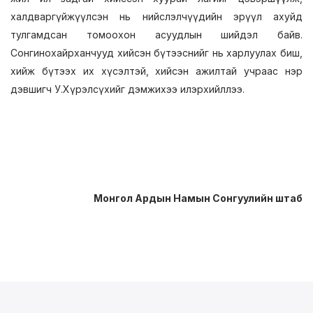
халдваргүйжүүлсэн нь нийслэлчүүдийн эрүүл ахуйд
тулгамдсан томоохон асуудлын шийдэл байв.
Сонгинохайрханчууд хийсэн бүтээснийг нь харлуулах биш,
хийж бүтээх их хүсэлтэй, хийсэн ажилтай учраас нэр
дэвшигч У.Хүрэлсүхийг дэмжихээ илэрхийллээ.
Монгол Ардын Намын Сонгуулийн штаб