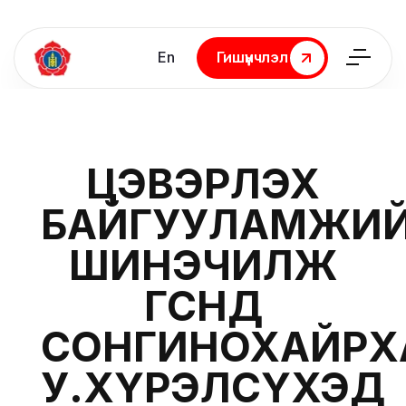
En
Гишүүнчлэл
Гишүүнчлэл
ЦЭВЭРЛЭХ
БАЙГУУЛАМЖИ
ШИНЭЧИЛЖ
ӨГСӨНД
СОНГИНОХАЙРХ
У.ХҮРЭЛСҮХЭД