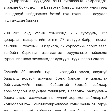
цэцэрлэгийн хүүхдүүд азын сугалааанд хамрагддаг,
агаарын бохирдол, төв Цэвэрлэх байгууламжийн үнэр гээд
нэн даруй шийдвэрлэх ёстой хэд хэдэн асуудал
тулгамдсан байжээ.
2016-2021 онд улсын хэмжээнд 238 сургууль, 327
цэцэрлэг, цэцэрлэгийн өргөтгөл, 77 дотуур байр, номын
сангийн 5, театрын 9 барилга, 42 сургуулийн спорт заал,
талбайн барилгыг ашиглалтад оруулснаар нийслэлд
гурван ээлжээр хичээллэдэг сургууль түүх болон үлдсэн.
Сүүлийн 30 жилийн турш иргэдийн эрүүл, аюулгүй
байдалд ноцтой асуудал болж байсан Төв цэвэрлэх
байгууламжийн нөхцөл байдалтай Ерөнхий сайдаар
томилогдсон даруйдаа танилцаж, Цэвэрлэх байгууламж
барих ажлыг эхлүүлсэн нь түүний зоримог шийдвэртэй
холбоотой гэж Сонгинохайрханчууд хэлж байна. 50 гаруй
жил ил задгай хийссэн хуурай лагийг цэвэршүүлж,