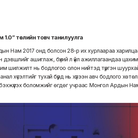
 1.0” төслийн товч танилуулга
ын Нам 2017 онд болсон 28-р их хурлаараа харилца
н дэвшлийг ашиглаж, бүхий л үйл ажиллагаандаа цахим
им шилжилт нь бодлогоо олон нийтэд түргэн шуурхай,
санал хүсэлтийг тухай бүрд нь хүлээн авч бодлого хө
бэхжүүлэх боломжийг өгдөг учраас Монгол Ардын Нам