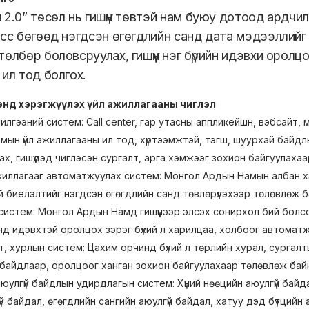
2.0” төсөл нь гишүүн төвтэй нам буюу дотоод ардчил
есс бөгөөд нэгдсэн өгөгдлийн санд дата мэдээллийг н
өлбөр боловсруулах, гишүүн нэг бүрийн идэвхи оролцоо
 ил тод болгох.
ээнд хэрэгжүүлэх үйл ажиллагааны чиглэл
илгээний систем: Call center, гар утасны аппликейшн, вэбсайт,
ын үйл ажиллагааны ил тод, хүртээмжтэй, тэгш, шуурхай байдлы
ах, гишүүдэд чиглэсэн сургалт, арга хэмжээг зохион байгуулаха
жиллагааг автоматжуулах систем: Монгол Ардын Намын албан хэр
 биелэлтийг нэгдсэн өгөгдлийн санд төвлөрүүлэхээр төлөвлөж б
 систем: Монгол Ардын Намд гишүүнээр элсэх сонирхол бий болсо
анд идэвхтэй оролцох зэрэг бүхий л харилцаа, холбоог автомат
т, хурлын систем: Цахим орчинд бүхий л төрлийн хурал, сургал
байдлаар, оролцоог ханган зохион байгуулахаар төлөвлөж бай
юулгүй байдлын удирдлагын систем: Хүний нөөцийн аюулгүй байд
үй байдал, өгөгдлийн сангийн аюулгүй байдал, хатуу дэд бүтций