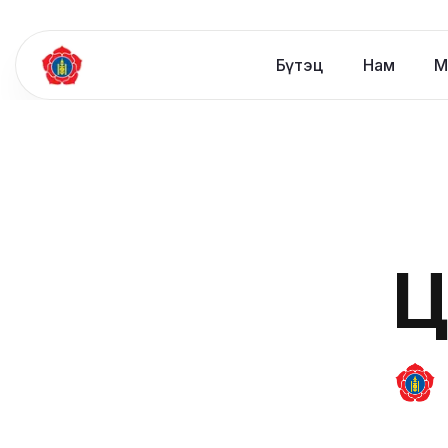
Бүтэц
Нам
М
Ц