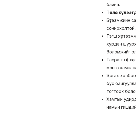
байна.
Төслөөс хүлээ
Бүтээмжийн сэ
сонирхолтой, 
Тэгш хүртээмж
хурдан шуурха
боломжийг ол
Тасралтгүй х
мөнгө хэмнэс
Эргэх холбоо
бус байгуулла
тогтоох боло
Хамтын удирдл
намын гишүүди