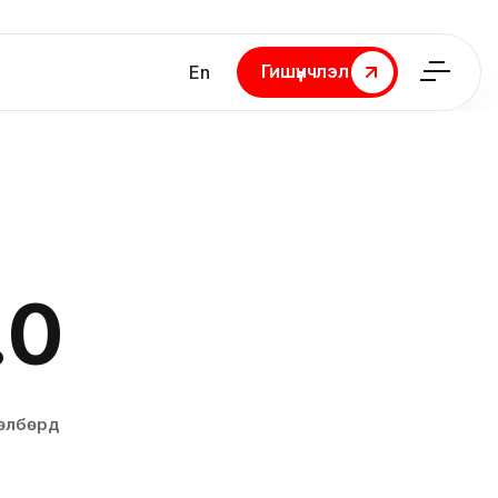
Гишүүнчлэл
En
Гишүүнчлэл
.0
лбөрүүд