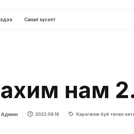
эдээ
Санал хүсэлт
ахим нам 2
Админ
2022.09.16
Хэрэгжүүлж буй төсөл хөтө