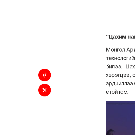
“Цахим нам
Монгол Ард
технологий
билээ. Цах
хэрэгцээ, 
ардчиллаа 
ётой юм.