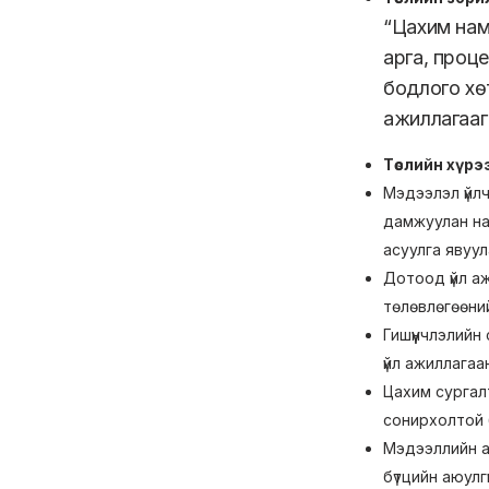
“Цахим нам 
арга, проц
бодлого хөт
ажиллагааг
Төслийн хүр
Мэдээлэл үйлч
дамжуулан нам
асуулга явуул
Дотоод үйл а
төлөвлөгөөний
Гишүүнчлэлийн
үйл ажиллага
Цахим сургал
сонирхолтой 
Мэдээллийн а
бүтцийн аюулг