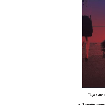
“Цахим на
Төслийн зори