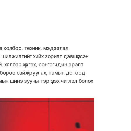
а холбоо, техник, мэдээлэл
 шилжилтийг хийх зорилт дэвшүүлсэн
 хялбар хүргэх, сонгогчдын эрэлт
төлбөрөө сайжруулах, намын дотоод
ын шинэ зууны тэргүүлэх чиглэл болох