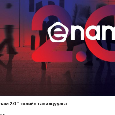
м 2.0” төслийн танилцуулга
лго