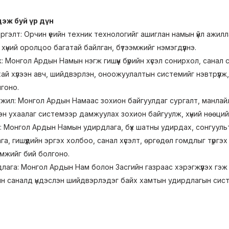
гдэж буй үр дүн
ргэлт: Орчин үеийн техник технологийг ашиглан намын үйл ажилла
хүний оролцоо багатай байлган, бүтээмжийг нэмэгдүүлнэ.
: Монгол Ардын Намын нэгж гишүүн бүрийн хүсэл сонирхол, санал 
й хүлээн авч, шийдвэрлэн, оноожуулалтын системийг нэвтрүүлж,
гоно.
өгжил: Монгол Ардын Намаас зохион байгуулдаг сургалт, манлай
эн ухаалаг системээр дамжуулах зохион байгуулж, хүний нөөций
: Монгол Ардын Намын удирдлага, бүх шатны удирдах, сонгууль
га, гишүүдийн эргэх холбоо, санал хүсэлт, өргөдөл гомдлыг түр
мжийг бий болгоно.
ага: Монгол Ардын Нам болон Засгийн газраас хэрэгжүүлэх гэж 
йн саналд үндэслэн шийдвэрлэдэг байх хамтын удирдлагын систе