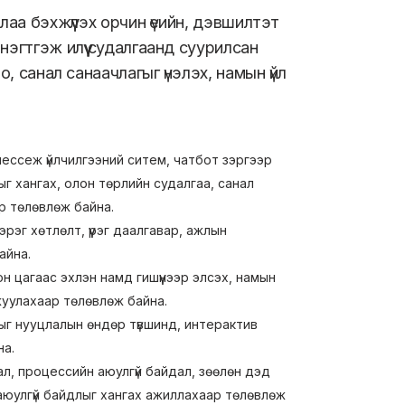
лаа бэхжүүлэх орчин үеийн, дэвшилтэт
эгтгэж илүү судалгаанд суурилсан
, санал санаачлагыг үнэлэх, намын үйл
 мессеж үйлчилгээний ситем, чатбот зэргээр
г хангах, олон төрлийн судалгаа, санал
ар төлөвлөж байна.
эг хөтлөлт, үүрэг даалгавар, ажлын
айна.
н цагаас эхлэн намд гишүүнээр элсэх, намын
жуулахаар төлөвлөж байна.
тыг нууцлалын өндөр түвшинд, интерактив
на.
ал, процессийн аюулгүй байдал, зөөлөн дэд
н аюулгүй байдлыг хангах ажиллахаар төлөвлөж