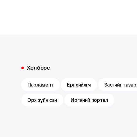
Холбоос
Парламент
Ерөнхийлөгч
Засгийн газар
Эрх зүйн сан
Иргэний портал