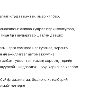
гааг илүү хүртээмжтэй, амар хялбар,
санаачлагыг аливаа хүндрэл бэрхшээлгүйгээр,
 гишүүн бүрт шударгаар шатлан дэвших
ллын арга хэмжээг цаг хугацаа, хөрөнгө
н үйл ажиллагааг автоматжуулна.
т албан тушаалтан, намын хороод, төрийн
гэх шуурхай шийдвэрлэх, шууд харилцаа холбоо
буй үйл ажиллагаа, бодлого хөтөлбөрийг
мийг хөгжүүлнэ.