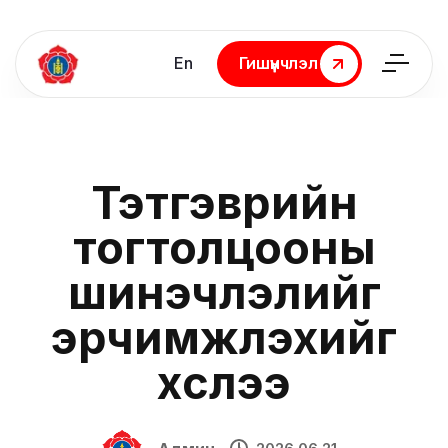
En
Гишүүнчлэл
Гишүүнчлэл
Тэтгэврийн
тогтолцооны
шинэчлэлийг
эрчимжүүлэхийг
хүслээ