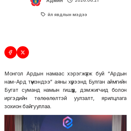
Админ
2026.06.21
Үйл явдлын мэдээ
Монгол Ардын намаас хэрэгжүүлж буй “Ардын
нам-Ард түмэндээ” аяны хүрээнд Булган аймгийн
Бугат суманд намын гишүүд, дэмжигчид болон
иргэдийн төлөөлөлтэй уулзалт, ярилцлага
зохион байгууллаа.