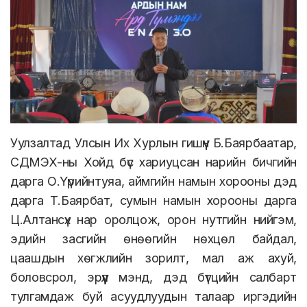
Уулзалтад Улсын Их Хурлын гишүүн Б.Баярбаатар,
СДМЭХ-ны Хойд бүс хариуцсан нарийн бичгийн
дарга О.Үүрийнтуяа, аймгийн намын хорооны дэд
дарга Т.Баярбат, сумын намын хорооны дарга
Ц.Алтансүх нар оролцож, орон нутгийн нийгэм,
эдийн засгийн өнөөгийн нөхцөл байдал,
цаашдын хөгжлийн зорилт, мал аж ахуй,
боловсрол, эрүүл мэнд, дэд бүтцийн салбарт
тулгамдаж буй асуудлуудын талаар иргэдийн