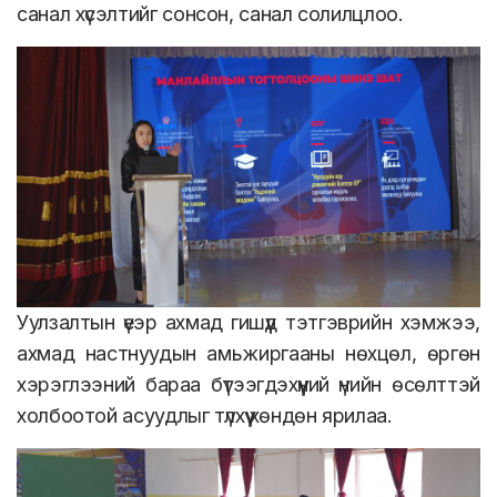
санал хүсэлтийг сонсон, санал солилцлоо.
Уулзалтын үеэр ахмад гишүүд тэтгэврийн хэмжээ,
ахмад настнуудын амьжиргааны нөхцөл, өргөн
хэрэглээний бараа бүтээгдэхүүний үнийн өсөлттэй
холбоотой асуудлыг түлхүү хөндөн ярилаа.