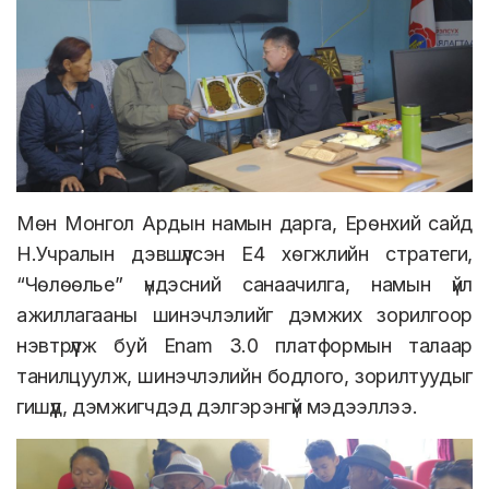
Мөн Монгол Ардын намын дарга, Ерөнхий сайд
Н.Учралын дэвшүүлсэн Е4 хөгжлийн стратеги,
“Чөлөөлье” үндэсний санаачилга, намын үйл
ажиллагааны шинэчлэлийг дэмжих зорилгоор
нэвтрүүлж буй Enam 3.0 платформын талаар
танилцуулж, шинэчлэлийн бодлого, зорилтуудыг
гишүүд, дэмжигчдэд дэлгэрэнгүй мэдээллээ.