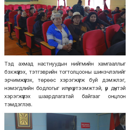
Тэд ахмад настнуудын нийгмийн хамгааллыг
бэхжүүлэх, тэтгэврийн тогтолцооны шинэчлэлийг
эрчимжүүлэх, төрөөс хэрэгжүүлж буй дэмжлэг,
нэмэгдлийн бодлогыг илүү хүртээмжтэй, үр дүнтэй
хэрэгжүүлэх шаардлагатай байгааг онцлон
тэмдэглэв.