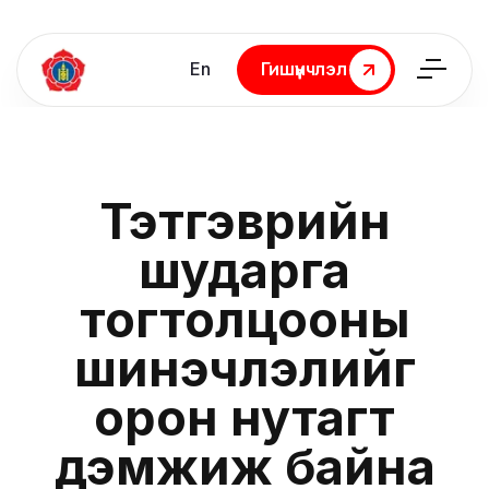
En
Гишүүнчлэл
Гишүүнчлэл
Тэтгэврийн
шударга
тогтолцооны
шинэчлэлийг
орон нутагт
дэмжиж байна