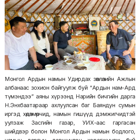
Монгол Ардын намын Удирдах зөвлөлийн Ажлын
албанаас зохион байгуулж буй “Ардын нам-Ард
түмэндээ” аяны хүрээнд Нарийн бичгийн дарга
Н.Энхбаатараар ахлуулсан баг Баяндун сумын
иргэд хөдөлмөрчид, намын гишүүд дэмжигчидтэй
уулзаж Засгийн газар, УИХ-аас гаргасан
шийдвэр болон Монгол Ардын намын бодлого,