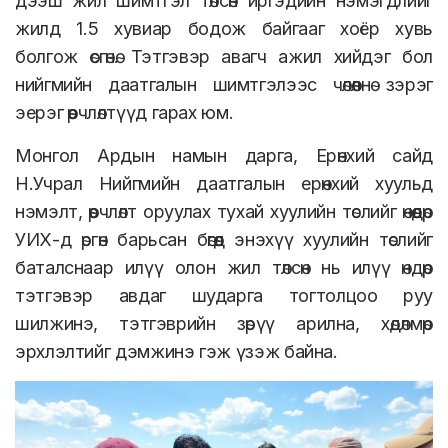
дээш жил шимтгэл төлсөн иргэдийн нэмэгдлийг
жилд 1.5 хувиар бодож байгааг хоёр хувь
болгож өсгөнө. Тэтгэвэр авагч ажил хийдэг бол
нийгмийн даатгалын шимтгэлээс чөлөөлнө зэрэг
эерэг өөрчлөлтүүд гарах юм.
Монгол Ардын намын дарга, Ерөнхий сайд
Н.Учрал Нийгмийн даатгалын ерөнхий хуульд
нэмэлт, өөрчлөлт оруулах тухай хуулийн төслийг өнөөдөр
УИХ-д өргөн барьсан бөгөөд энэхүү хуулийн төслийг
баталснаар илүү олон жил төлсөн нь илүү өндөр
тэтгэвэр авдаг шударга тогтолцоо руу
шилжинэ, тэтгэврийн зөрүү арилна, хөдөлмөр
эрхлэлтийг дэмжинэ гэж үзэж байна.