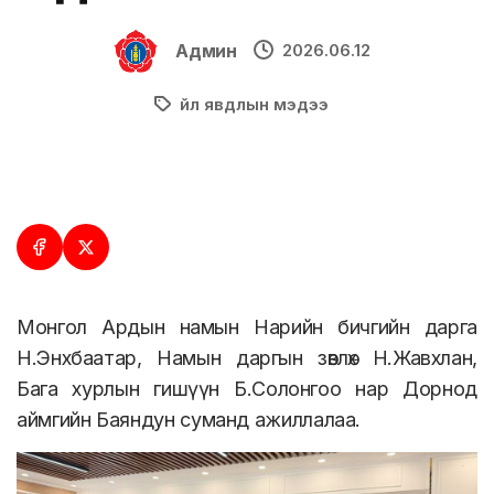
Админ
2026.06.12
Үйл явдлын мэдээ
Монгол Ардын намын Нарийн бичгийн дарга
Н.Энхбаатар, Намын даргын зөвлөх Н.Жавхлан,
Бага хурлын гишүүн Б.Солонгоо нар Дорнод
аймгийн Баяндун суманд ажиллалаа.