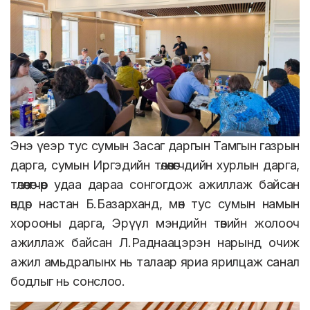
Энэ үеэр тус сумын Засаг даргын Тамгын газрын
дарга, сумын Иргэдийн төлөөлөгчдийн хурлын дарга,
төлөөлөгчөөр удаа дараа сонгогдож ажиллаж байсан
өндөр настан Б.Базарханд, мөн тус сумын намын
хорооны дарга, Эрүүл мэндийн төвийн жолооч
ажиллаж байсан Л.Раднаацэрэн нарынд очиж
ажил амьдралынх нь талаар яриа ярилцаж санал
бодлыг нь сонслоо.