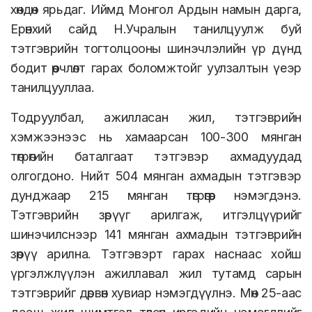
хөндөн ярьдаг. Иймд Монгол Ардын намын дарга,
Ерөнхий сайд Н.Учралын танилцуулж буй
тэтгэврийн тогтолцооны шинэчлэлийн үр дүнд
бодит өөрчлөлт гарах боломжтойг уулзалтын үеэр
танилцууллаа.
Тодруулбал, ажилласан жил, тэтгэврийн
хэмжээнээс нь хамаарсан 100-300 мянган
төгрөгийн баталгаат тэтгэвэр ахмадуудад
олгогдоно. Нийт 504 мянган ахмадын тэтгэвэр
дунджаар 215 мянган төгрөгөөр нэмэгдэнэ.
Тэтгэврийн зөрүүг арилгаж, итгэлцүүрийг
шинэчилснээр 141 мянган ахмадын тэтгэврийн
зөрүү арилна. Тэтгэвэрт гарах наснаас хойш
үргэлжлүүлэн ажиллавал жил тутамд сарын
тэтгэврийг дөрвөн хувиар нэмэгдүүлнэ. Мөн 25-аас