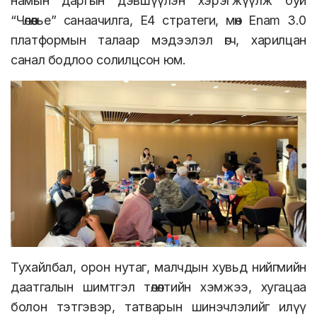
намын даргын дэвшүүлэн хэрэгжүүлж буй
“Чөлөөлье” санаачилга, E4 стратеги, мөн Enam 3.0
платформын талаар мэдээлэл өгч, харилцан
санал бодлоо солилцсон юм.
Тухайлбал, орон нутаг, малчдын хувьд нийгмийн
даатгалын шимтгэл төлөлтийн хэмжээ, хугацаа
болон тэтгэвэр, татварын шинэчлэлийг илүү