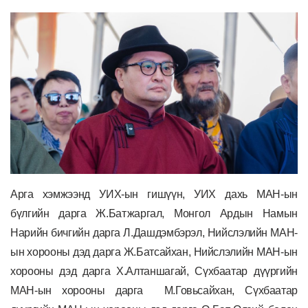
Арга хэмжээнд УИХ-ын гишүүн, УИХ дахь МАН-ын
бүлгийн дарга Ж.Батжаргал, Монгол Ардын Намын
Нарийн бичгийн дарга Л.Дашдэмбэрэл,
Нийслэлийн МАН-
ын хорооны дэд дарга Ж.Батсайхан, Нийслэлийн МАН-ын
хорооны дэд дарга Х.Алтаншагай, Сүхбаатар дүүргийн
МАН-ын хорооны дарга М.Говьсайхан,
С
үхбаатар