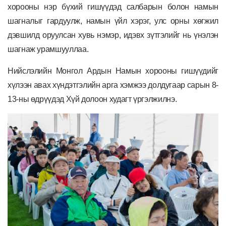
хорооны нэр бүхий гишүүдэд салбарын болон намын
шагналыг гардуулж, намын үйл хэрэг, улс орны хөгжил
дэвшилд оруулсан хувь нэмэр, идэвх зүтгэлийг нь үнэлэн
шагнаж урамшууллаа.
Нийслэлийн Монгол Ардын Намын хорооны гишүүдийг
хүлээн авах хүндэтгэлийн арга хэмжээ долдугаар сарын 8-
13-ны өдрүүдэд Хүй долоон худагт үргэлжилнэ.