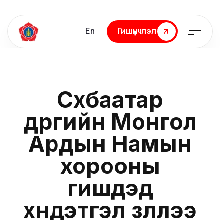
En
Гишүүнчлэл
Гишүүнчлэл
Сүхбаатар
дүүргийн Монгол
Ардын Намын
хорооны
гишүүдэд
хүндэтгэл үзүүллээ