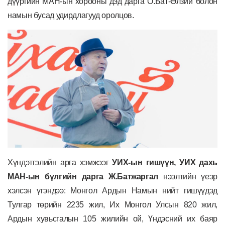
дүүргийн МАН-ын хорооны дэд дарга О.Бат-Өлзий
болон
намын бусад удирдлагууд оролцов.
Хүндэтгэлийн арга хэмжээг
УИХ-ын гишүүн,
УИХ дахь
МАН-ын бүлгийн дарга Ж.Батжаргал
нээлтийн үеэр
хэлсэн үгэндээ: Монгол Ардын Намын нийт гишүүдэд
Тулгар төрийн 2235 жил, Их Монгол Улсын 820 жил,
Ардын хувьсгалын 105 жилийн ой, Үндэсний их баяр