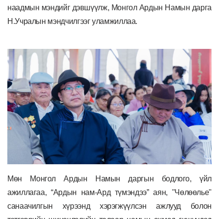
наадмын мэндийг дэвшүүлж, Монгол Ардын Намын дарга
Н.Учралын мэндчилгээг уламжиллаа.
Мөн Монгол Ардын Намын даргын бодлого, үйл
ажиллагаа, “Ардын нам-Ард түмэндээ” аян, "Чөлөөлье"
санаачилгын хүрээнд хэрэгжүүлсэн ажлууд болон