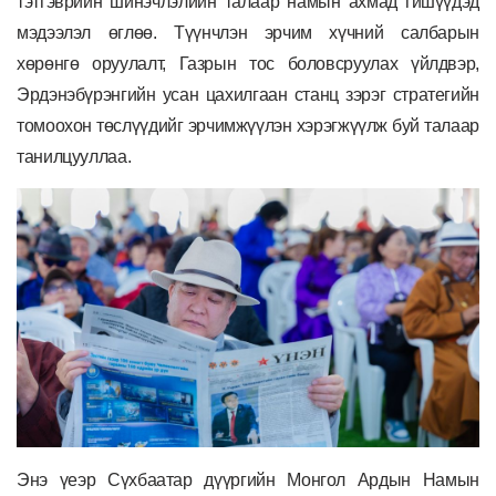
тэтгэврийн шинэчлэлийн талаар намын ахмад гишүүдэд
мэдээлэл өглөө. Түүнчлэн эрчим хүчний салбарын
хөрөнгө оруулалт, Газрын тос боловсруулах үйлдвэр,
Эрдэнэбүрэнгийн усан цахилгаан станц зэрэг стратегийн
томоохон төслүүдийг эрчимжүүлэн хэрэгжүүлж буй талаар
танилцууллаа.
Энэ үеэр Сүхбаатар дүүргийн Монгол Ардын Намын