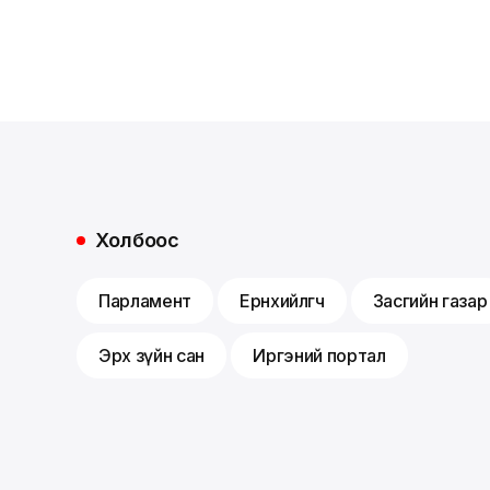
Холбоос
Парламент
Ерөнхийлөгч
Засгийн газар
Эрх зүйн сан
Иргэний портал