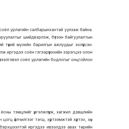
 соёл урлагийн салбарынхантай уулзаж байна.
оруулалтыг шийдвэрлэж, бүтээн байгуулалтын
й түүхий музейн барилгын ажлуудыг эхлүүлсэн.
ж иргэдээ соён гэгээрүүлэхийн зэрэгцээ олон
үлээлгэвэл соёл урлагийн бодлогыг онцгойлон
ёсны тэмцлийг үргэлжлүүлж, хөгжил дэвшлийн
 цогц үйлчилгээг тэгш, хүртээмжтэй хүртэх, хүн
ийн бэрхшээлтэй иргэдээ ивээлдээ авах төрийн