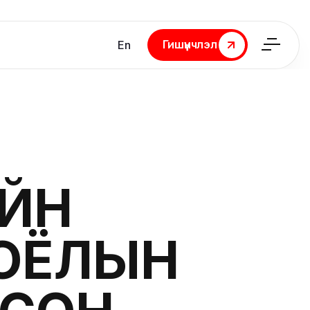
Гишүүнчлэл
En
Гишүүнчлэл
ИЙН
ОЁЛЫН