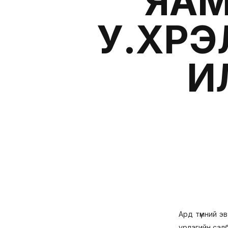
ЯАМ
У.ХҮР
И
Ард түмний э
урлагийн сал