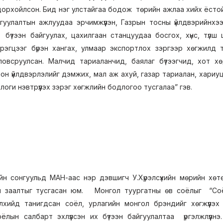
орхойлсон. Бид нэг улстайгаа бодож төрийн ажлаа хийх ёстой.
йгуулалтын ажлуудаа эрчимжүүлэн, Газрын тосны үйлдвэрийнхээ
бүтээн байгуулах, цахилгаан станцуудаа босгох, хүнс, түлш 
эгцээг бүрэн хангах, улмаар экспортлох зэргээр хөгжилд 
овсруулсан. Малчид тариаланчид, баялаг бүтээгчид, хот хөд
он үйлдвэрлэлийг дэмжих, мал аж ахуй, газар тариалан, хариуц
логи нэвтрүүлэх зэрэг хөгжлийн бодлогоо тусгалаа” гэв.
йн сонгуульд МАН-аас нэр дэвшигч У.Хүрэлсүхийн мөрийн хөт
н заалтыг тусгасан юм. Монгол туургатны өв соёлыг “Соёлы
хийд танигдсан соёл, урлагийн монгол брэндийг хөгжүүлэх
оёлын салбарт эхлүүлсэн их бүтээн байгуулалтаа үргэлжлүүлнэ.