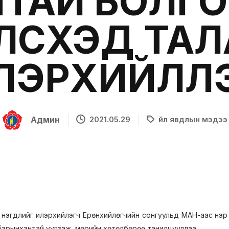
ТАЙ БОЛГ
ЭЛСҮХЭД ТА
ЛЭРХИЙЛЛ
Админ
2021.05.29
Үйл явдлын мэдээ
в нэгдлийг илэрхийлэгч Ерөнхийлөгчийн сонгуульд МАН-аас нэр д
барынхантай уулзаж, мөрийн хөтөлбөрөө танилцууллаа.