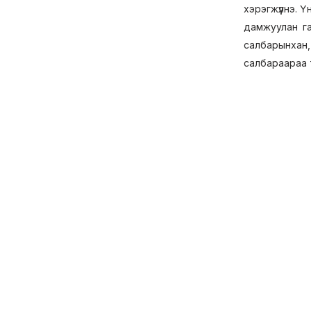
хэрэгжүүлнэ. Ү
дамжуулан г
салбарынхан,
салбараараа т