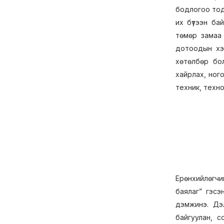
бодлогоо тод
их бүтээн ба
төмөр замаа 
дотоодын хэр
хөтөлбөр бол
хайрлах, ного
техник, техно
Ерөнхийлөгчи
баялаг” гэсэ
дэмжинэ. Дэл
байгуулан, с