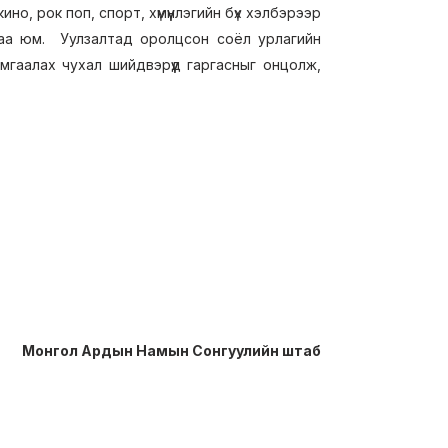
ино, рок поп, спорт, хүмүүнлэгийн бүх хэлбэрээр
гаа юм. Уулзалтад оролцсон соёл урлагийн
мгаалах чухал шийдвэрүүд гаргасныг онцолж,
Монгол Ардын Намын Сонгуулийн штаб