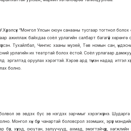
У.Хүрэлсүх “Монгол Улсын оюун санааны тусгаар тогтнол болох
аар ажиллаж байхдаа соёл урлагийн салбарт багагүй хөрөнгө 
үлсэн. Тухайлбал, Чингис хааны музей, Төв номын сан, үндэсни
ний урлагийн их театртай болох ёстой. Соёл урлагаар дамжуул
элд эргэлтэд оруулах хэрэгтэй. Хэрэв ард түмэн надад итгэл х
ллах болно.
болвол эв эвдэх бус эв нэгдэх зарчмыг хэрэгжүүлнэ. Шударга 
болно. Монгол хүн бүр чанартай боловсрол эзэмших, эрүүл мэндийн
эр бүл, хүүхэд, оюутан, залуучууд, ахмад, эмэгтэйчүүд, хөгжл