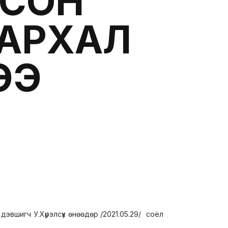
ОСОН
ЛАРХАЛ
ЭЭ
эвшигч У.Хүрэлсүх өнөөдөр /2021.05.29/ соёл