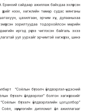
 Ерөнхий сайдаар ажиллаж байхдаа эхлүүлсэн
 үүдийг нээх, хөгжлийн төмөр судас мянганы
шатахуун, цахилгаан, эрчим хүч, дулааныхаа
тэмүүлсэн зорилтуудаа тодорхойлсон мөрийн
өөгийн иргэд рүүгээ чиглэсэн байгаль эхээ
лагатай уул уурхайг эрчимтэй хөгжүүлэх, шинэ
өлбөрт “Соёлын бүтээлч үйлдвэрлэл-үндэсний
н бүтээлч үйлдвэрлэл” болгон хөгжүүлэхийг
 “Соёлын бүтээлч үйлдвэрлэлийн цогцолбор”
 Соёл, хүмүүнлэгийн дипломат үйл ажиллагааг