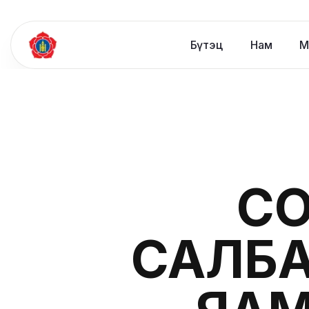
Бүтэц
Нам
М
СО
САЛБ