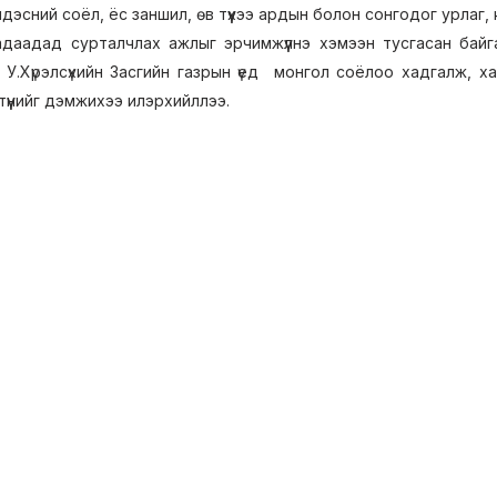
ндэсний соёл, ёс заншил, өв түүхээ ардын болон сонгодог урлаг, к
адаадад сурталчлах ажлыг эрчимжүүлнэ хэмээн тусгасан бай
 У.Хүрэлсүхийн Засгийн газрын үед монгол соёлоо хадгалж, ха
үүнийг дэмжихээ илэрхийллээ.