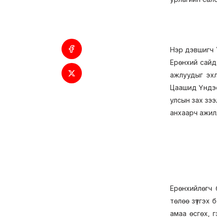
Нэр дэвшигч 
Ерөнхий сайд
ажлуудыг эхлү
Цаашид Үндэс
улсын зах зэ
анхаарч ажи
Ерөнхийлөгч 
төлөө зүтгэх 
амаа өсгөх, г