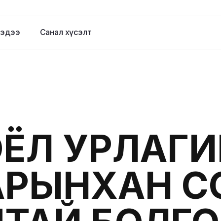
эдээ
Санал хүсэлт
ЁЛ УРЛАГ
АРЫНХАН С