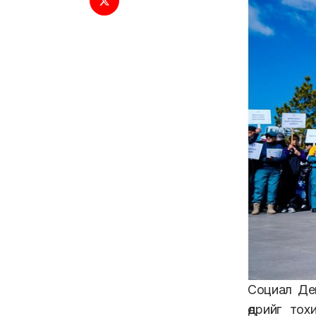
Социал Де
өдрийг то