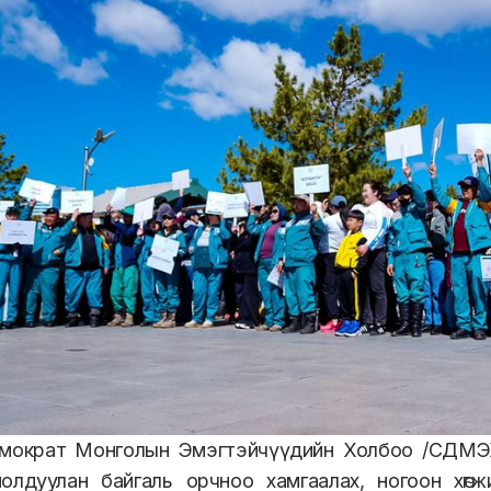
мократ Монголын Эмэгтэйчүүдийн Холбоо /СДМЭХ
хиолдуулан байгаль орчноо хамгаалах, ногоон хөг