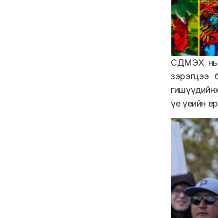
СДМЭХ нь 
зэрэгцээ 
гишүүдийн
үе үеийн е