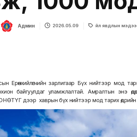
ж, 1000 мо
Админ
2026.05.09
Үйл явдлын мэдээ
ын Ерөнхийлөгчийн зарлигаар Бүх нийтээр мод тар
охион байгуулдаг уламжлалтай. Амралтын энэ өдөр
ОНӨТҮГ дээр хаврын бүх нийтээр мод тарих өдрийн