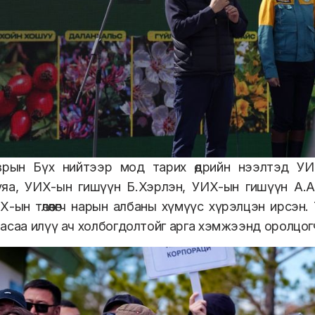
врын Бүх нийтээр мод тарих өдрийн нээлтэд УИХ
уяа, УИХ-ын гишүүн Б.Хэрлэн, УИХ-ын гишүүн А.
-ын төлөөлөгч нарын албаны хүмүүс хүрэлцэн ирсэн
асаа илүү ач холбогдолтойг арга хэмжээнд оролцог