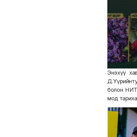
Энэхүү ха
Д.Үүрийнт
болон НИТХ
мод тариха