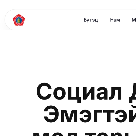
Бүтэц
Нам
М
Социал 
Эмэгтэй