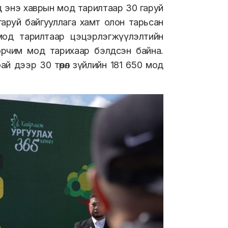
 энэ хаврын мод тарилтаар 30 гаруй
 гаруй байгууллага хамт олон тарьсан
 мод тарилтаар цэцэрлэгжүүлэлтийн
рчим мод тарихаар бэлдсэн байна.
й дээр 30 төрөл зүйлийн 181 650 мод