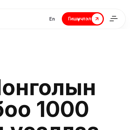
Гишүүнчлэл
En
Гишүүнчлэл
Монголын
боо 1000