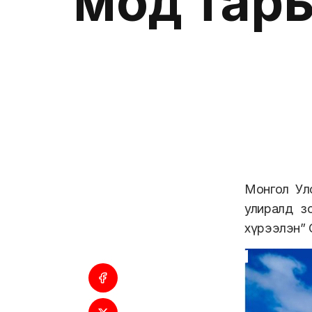
мод тарь
Монгол Улс
улиралд з
хүрээлэн” 