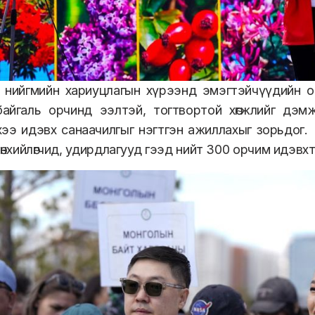
нийгмийн хариуцлагын хүрээнд эмэгтэйчүүдийн о
байгаль орчинд ээлтэй, тогтвортой хөгжлийг дэмж
хээ идэвх санаачилгыг нэгтгэн ажиллахыг зорьдог
рөнхийлөгчид, удирдлагууд гээд нийт 300 орчим идэв