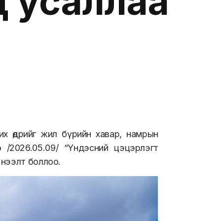
д усаллаа
их өдрийг жил бүрийн хавар, намрын
 /2026.05.09/ “Үндэсний цэцэрлэгт
 нээлт боллоо.