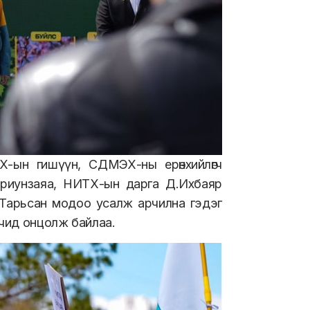
-ын гишүүн, СДМЭХ-ны ерөнхийлөгч
Ариунзаяа, НИТХ-ын дарга Д.Ихбаяр
. Тарьсан модоо усалж арчилна гэдэг
чид онцолж байлаа.