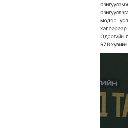
байгууламж
байгууллаг
модоо усл
хэлбэрээр
Одоогийн б
97,8 хувий