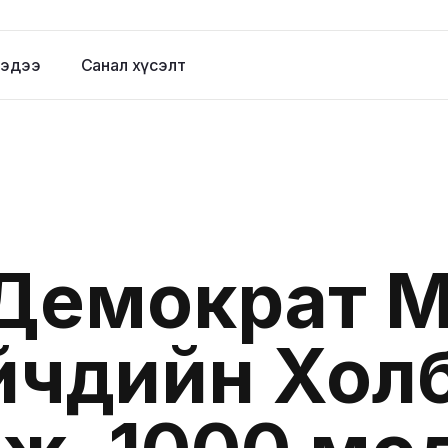
эдээ
Санал хүсэлт
Демократ 
чүүдийн Хол