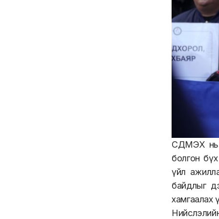
СДМЭХ нь 
болгон бүх
үйл ажилла
байдлыг д
хамгаалах 
Нийслэлий