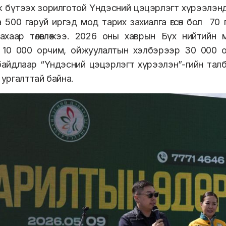
 бүтээх зорилготой Үндэсний цэцэрлэгт хүрээлэнд
а 500 гаруй иргэд мод тарих захиалга өгсөн бол 70
ахаар төлөвлөжээ. 2026 оны хаврын Бүх нийтийн
 10 000 орчим, ойжуулалтын хэлбэрээр 30 000 о
айдлаар “Үндэсний цэцэрлэгт хүрээлэн”-гийн талба
н ургалттай байна.