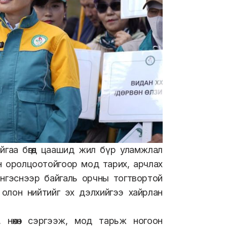
аа бөгөөд цаашид жил бүр уламжлал
н оролцоотойгоор мод тарих, арчлах
 Ингэснээр байгаль орчны тогтвортой
олон нийтийг эх дэлхийгээ хайрлан
 нөхөн сэргээж, мод тарьж ногоон