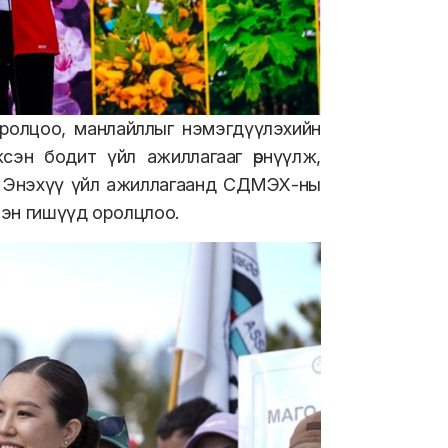
ролцоо, манлайллыг нэмэгдүүлэхийн
сэн бодит үйл ажиллагааг өрнүүлж,
. Энэхүү үйл ажиллагаанд СДМЭХ-ны
хтэн гишүүд оролцлоо.