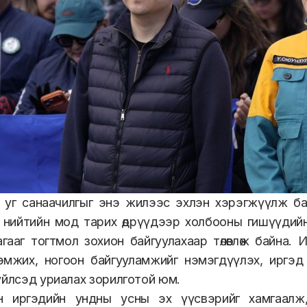
уг санаачилгыг энэ жилээс эхлэн хэрэгжүүлж байг
 нийтийн мод тарих өдрүүдээр холбооны гишүүдий
гааг тогтмол зохион байгуулахаар төлөвлөж байна.
эмжих, ногоон байгууламжийг нэмэгдүүлэх, иргэд 
үйлсэд уриалах зорилготой юм.
н иргэдийн ундны усны эх үүсвэрийг хамгаалж,